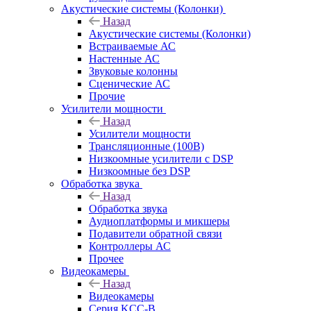
Акустические системы (Колонки)
Назад
Акустические системы (Колонки)
Встраиваемые АС
Настенные АС
Звуковые колонны
Сценические АС
Прочие
Усилители мощности
Назад
Усилители мощности
Трансляционные (100В)
Низкоомные усилители с DSP
Низкоомные без DSP
Обработка звука
Назад
Обработка звука
Аудиоплатформы и микшеры
Подавители обратной связи
Контроллеры АС
Прочее
Видеокамеры
Назад
Видеокамеры
Серия KCC-B