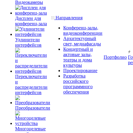
Видеокамеры
Направления
Дисплеи для
конференц-зала
Конференц-залы,
видеоконференции
Архитектурный
Удлинители
свет, медиафасады
интерфейсов
Концертный и
актовые залы,
Портфолио
Го
театры и дома
ре
культуры
Проектирование
Разработка
Переключатели
российского
и
программного
распределители
обеспечения
интерфейсов
Преобразователи
Многоцелевые