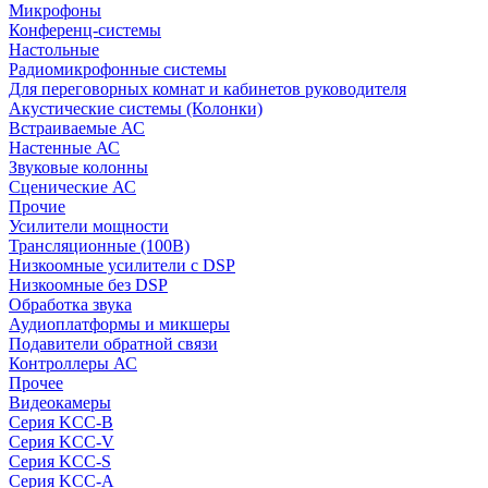
Микрофоны
Конференц-системы
Настольные
Радиомикрофонные системы
Для переговорных комнат и кабинетов руководителя
Акустические системы (Колонки)
Встраиваемые АС
Настенные АС
Звуковые колонны
Сценические АС
Прочие
Усилители мощности
Трансляционные (100В)
Низкоомные усилители с DSP
Низкоомные без DSP
Обработка звука
Аудиоплатформы и микшеры
Подавители обратной связи
Контроллеры АС
Прочее
Видеокамеры
Серия KCC-B
Серия KCC-V
Серия KCC-S
Серия KCC-A