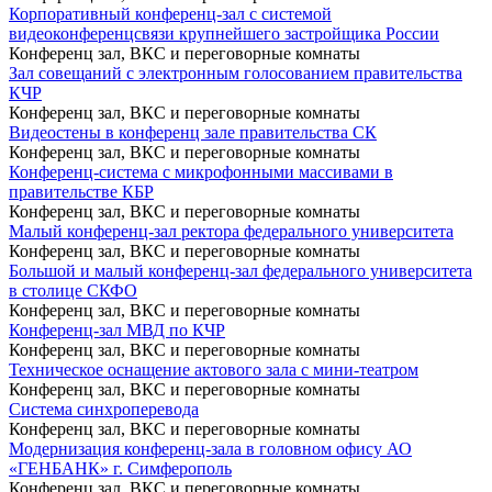
Корпоративный конференц-зал с системой
видеоконференцсвязи крупнейшего застройщика России
Конференц зал, ВКС и переговорные комнаты
Зал совещаний с электронным голосованием правительства
КЧР
Конференц зал, ВКС и переговорные комнаты
Видеостены в конференц зале правительства СК
Конференц зал, ВКС и переговорные комнаты
Конференц-система с микрофонными массивами в
правительстве КБР
Конференц зал, ВКС и переговорные комнаты
Малый конференц-зал ректора федерального университета
Конференц зал, ВКС и переговорные комнаты
Большой и малый конференц-зал федерального университета
в столице СКФО
Конференц зал, ВКС и переговорные комнаты
Конференц-зал МВД по КЧР
Конференц зал, ВКС и переговорные комнаты
Техническое оснащение актового зала с мини-театром
Конференц зал, ВКС и переговорные комнаты
Система синхроперевода
Конференц зал, ВКС и переговорные комнаты
Модернизация конференц-зала в головном офису АО
«ГЕНБАНК» г. Симферополь
Конференц зал, ВКС и переговорные комнаты