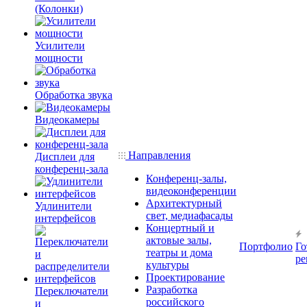
(Колонки)
Усилители
мощности
Обработка звука
Видеокамеры
Направления
Дисплеи для
конференц-зала
Конференц-залы,
видеоконференции
Архитектурный
Удлинители
свет, медиафасады
интерфейсов
Концертный и
актовые залы,
Портфолио
Го
театры и дома
ре
культуры
Проектирование
Разработка
Переключатели
российского
и