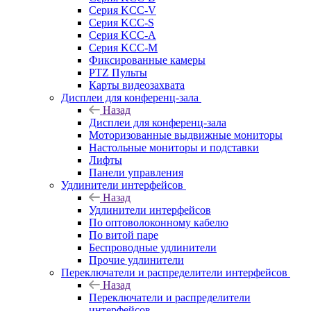
Серия KCC-V
Серия KCC-S
Серия KCC-A
Серия KCC-M
Фиксированные камеры
PTZ Пульты
Карты видеозахвата
Дисплеи для конференц-зала
Назад
Дисплеи для конференц-зала
Моторизованные выдвижные мониторы
Настольные мониторы и подставки
Лифты
Панели управления
Удлинители интерфейсов
Назад
Удлинители интерфейсов
По оптоволоконному кабелю
По витой паре
Беспроводные удлинители
Прочие удлинители
Переключатели и распределители интерфейсов
Назад
Переключатели и распределители
интерфейсов