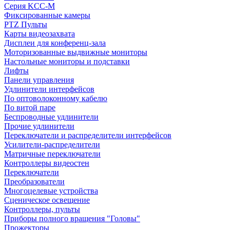
Серия KCC-M
Фиксированные камеры
PTZ Пульты
Карты видеозахвата
Дисплеи для конференц-зала
Моторизованные выдвижные мониторы
Настольные мониторы и подставки
Лифты
Панели управления
Удлинители интерфейсов
По оптоволоконному кабелю
По витой паре
Беспроводные удлинители
Прочие удлинители
Переключатели и распределители интерфейсов
Усилители-распределители
Матричные переключатели
Контроллеры видеостен
Переключатели
Преобразователи
Многоцелевые устройства
Сценическое освещение
Контроллеры, пульты
Приборы полного вращения "Головы"
Прожекторы