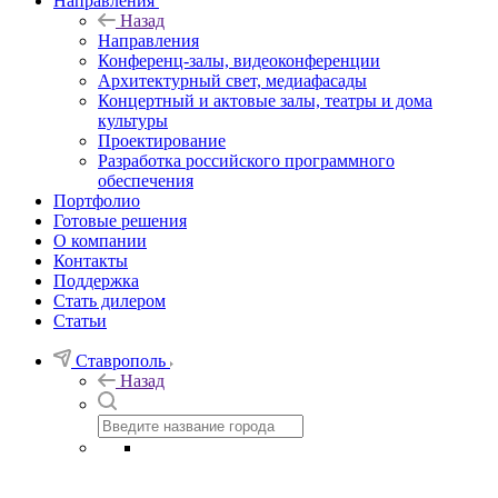
Направления
Назад
Направления
Конференц-залы, видеоконференции
Архитектурный свет, медиафасады
Концертный и актовые залы, театры и дома
культуры
Проектирование
Разработка российского программного
обеспечения
Портфолио
Готовые решения
О компании
Контакты
Поддержка
Стать дилером
Статьи
Ставрополь
Назад