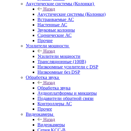
Акустические системы (Колонки)
Назад
Акустические системы (Колонки)
Встраиваемые АС
Настенные АС
Звуковые колонны
Сценические АС
Прочие
Усилители мощности
Назад
Усилители мощности
Трансляционные (100В)
Низкоомные усилители с DSP
Низкоомные без DSP
Обработка звука
Назад
Обработка звука
Аудиоплатформы и микшеры
Подавители обратной связи
Контроллеры АС
Прочее
Видеокамеры
Назад
Видеокамеры
Серия KCC-B