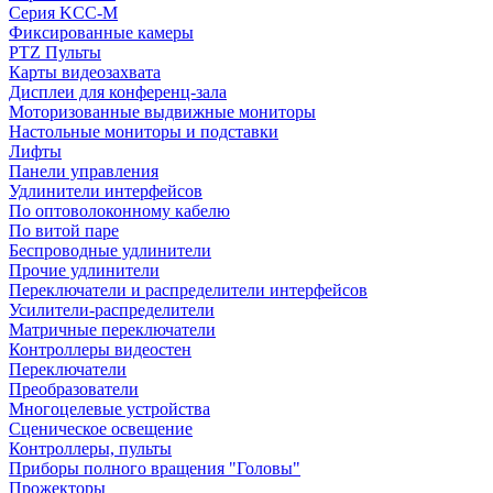
Серия KCC-M
Фиксированные камеры
PTZ Пульты
Карты видеозахвата
Дисплеи для конференц-зала
Моторизованные выдвижные мониторы
Настольные мониторы и подставки
Лифты
Панели управления
Удлинители интерфейсов
По оптоволоконному кабелю
По витой паре
Беспроводные удлинители
Прочие удлинители
Переключатели и распределители интерфейсов
Усилители-распределители
Матричные переключатели
Контроллеры видеостен
Переключатели
Преобразователи
Многоцелевые устройства
Сценическое освещение
Контроллеры, пульты
Приборы полного вращения "Головы"
Прожекторы