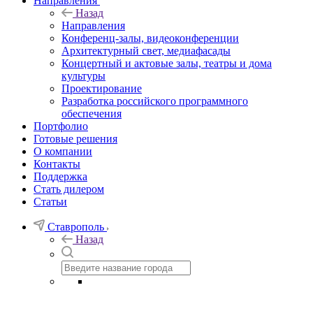
Направления
Назад
Направления
Конференц-залы, видеоконференции
Архитектурный свет, медиафасады
Концертный и актовые залы, театры и дома
культуры
Проектирование
Разработка российского программного
обеспечения
Портфолио
Готовые решения
О компании
Контакты
Поддержка
Стать дилером
Статьи
Ставрополь
Назад