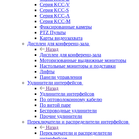
Серия KCC-V
Серия KCC-S
Серия KCC-A
Серия KCC-M
Фиксированные камеры
PTZ Пульты
Карты видеозахвата
Дисплеи для конференц-зала
Назад
Дисплеи для конференц-зала
Моторизованные выдвижные мониторы
Настольные мониторы и подставки
Лифты
Панели управления
Удлинители интерфейсов
Назад
Удлинители интерфейсов
По оптоволоконному кабелю
По витой паре
Беспроводные удлинители
Прочие удлинители
Переключатели и распределители интерфейсов
Назад
Переключатели и распределители
интерфейсов