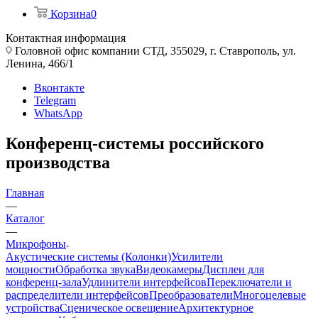
Корзина
0
Контактная информация
Головной офис компании СТД, 355029, г. Ставрополь, ул.
Ленина, 466/1
Вконтакте
Telegram
WhatsApp
Конференц-системы российского
производства
Главная
—
Каталог
—
Микрофоны
Акустические системы (Колонки)
Усилители
мощности
Обработка звука
Видеокамеры
Дисплеи для
конференц-зала
Удлинители интерфейсов
Переключатели и
распределители интерфейсов
Преобразователи
Многоцелевые
устройства
Сценическое освещение
Архитектурное