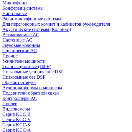
Микрофоны
Конференц-системы
Настольные
Радиомикрофонные системы
Для переговорных комнат и кабинетов руководителя
Акустические системы (Колонки)
Встраиваемые АС
Настенные АС
Звуковые колонны
Сценические АС
Прочие
Усилители мощности
Трансляционные (100В)
Низкоомные усилители с DSP
Низкоомные без DSP
Обработка звука
Аудиоплатформы и микшеры
Подавители обратной связи
Контроллеры АС
Прочее
Видеокамеры
Серия KCC-B
Серия KCC-V
Серия KCC-S
Серия KCC-A