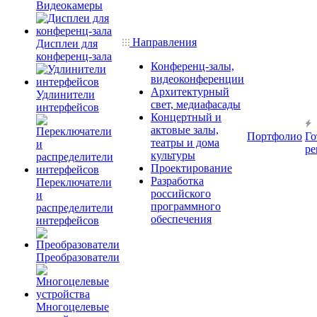
Видеокамеры
Направления
Дисплеи для
конференц-зала
Конференц-залы,
видеоконференции
Архитектурный
Удлинители
свет, медиафасады
интерфейсов
Концертный и
актовые залы,
Портфолио
Го
театры и дома
ре
культуры
Проектирование
Разработка
Переключатели
российского
и
программного
распределители
обеспечения
интерфейсов
Преобразователи
Многоцелевые