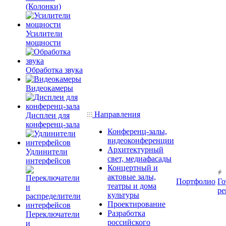
(Колонки)
Усилители
мощности
Обработка звука
Видеокамеры
Направления
Дисплеи для
конференц-зала
Конференц-залы,
видеоконференции
Архитектурный
Удлинители
свет, медиафасады
интерфейсов
Концертный и
актовые залы,
Портфолио
Го
театры и дома
ре
культуры
Проектирование
Разработка
Переключатели
российского
и