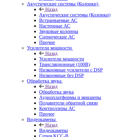
Акустические системы (Колонки)
Назад
Акустические системы (Колонки)
Встраиваемые АС
Настенные АС
Звуковые колонны
Сценические АС
Прочие
Усилители мощности
Назад
Усилители мощности
Трансляционные (100В)
Низкоомные усилители с DSP
Низкоомные без DSP
Обработка звука
Назад
Обработка звука
Аудиоплатформы и микшеры
Подавители обратной связи
Контроллеры АС
Прочее
Видеокамеры
Назад
Видеокамеры
Серия KCC-B