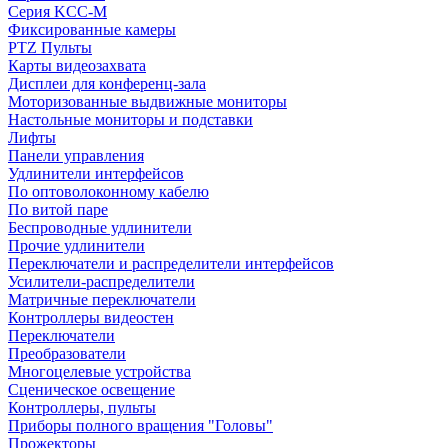
Серия KCC-M
Фиксированные камеры
PTZ Пульты
Карты видеозахвата
Дисплеи для конференц-зала
Моторизованные выдвижные мониторы
Настольные мониторы и подставки
Лифты
Панели управления
Удлинители интерфейсов
По оптоволоконному кабелю
По витой паре
Беспроводные удлинители
Прочие удлинители
Переключатели и распределители интерфейсов
Усилители-распределители
Матричные переключатели
Контроллеры видеостен
Переключатели
Преобразователи
Многоцелевые устройства
Сценическое освещение
Контроллеры, пульты
Приборы полного вращения "Головы"
Прожекторы