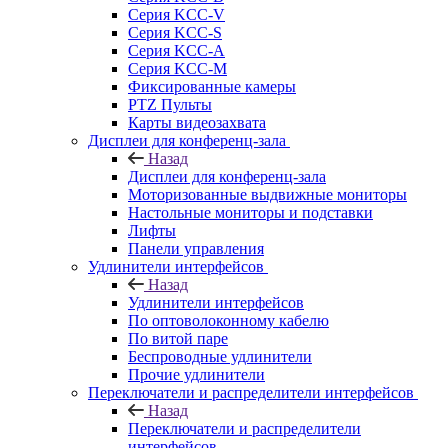
Серия KCC-V
Серия KCC-S
Серия KCC-A
Серия KCC-M
Фиксированные камеры
PTZ Пульты
Карты видеозахвата
Дисплеи для конференц-зала
Назад
Дисплеи для конференц-зала
Моторизованные выдвижные мониторы
Настольные мониторы и подставки
Лифты
Панели управления
Удлинители интерфейсов
Назад
Удлинители интерфейсов
По оптоволоконному кабелю
По витой паре
Беспроводные удлинители
Прочие удлинители
Переключатели и распределители интерфейсов
Назад
Переключатели и распределители
интерфейсов