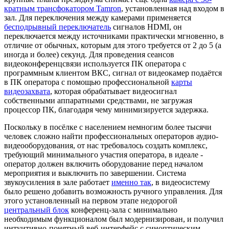
кратным трансфокатором Tamron
, установленная над входом в
зал. Для переключения между камерами применяется
бесподрывный переключатель
сигналов HDMI, он
переключается между источниками практически мгновенно, в
отличие от обычных, которым для этого требуется от 2 до 5 (а
иногда и более) секунд. Для проведения сеансов
видеоконференцсвязи используется ПК оператора с
программным клиентом ВКС, сигнал от видеокамер подаётся
в ПК оператора с помощью профессиональной
карты
видеозахвата
, которая обрабатывает видеосигнал
собственными аппаратными средствами, не загружая
процессор ПК, благодаря чему минимизируется задержка.
Поскольку в посёлке с населением немногим более тысячи
человек сложно найти профессиональных операторов аудио-
видеооборудования, от нас требовалось создать комплекс,
требующий минимального участия оператора, в идеале -
оператор должен включить оборудование перед началом
мероприятия и выключить по завершении. Система
звукоусиления в зале работает
именно так
, в видеосистему
было решено добавить возможность ручного управления. Для
этого установленный на первом этапе недорогой
центральный блок
конференц-зала с минимально
необходимым функционалом был модернизирован, и получил
интуитивно-понятный веб-интерфейс с синоптическим