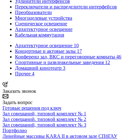
Удлинители интерфейсов
Переключатели и распределители интерфейсов
Преобразователи
Многоцелевые устройства
Сценическое освещение
Архитектурное освещение
Кабельная коммутация
Архитектурное освещение
10
Концертные и актовые залы
17
Конференц зал, ВКС и переговорные комнаты
46
Спортивные и развлеакельные заведения
12
Домашний кинотеатр
3
Прочее
4
Заказать звонок
Задать вопрос
Готовые решения под ключ
Зал совещаний, типовой комплект № 1
Зал совещаний. типовой комплект № 2
Зал совещаний, типовой комплект № 3
Портфолио
Линейные массивы KARA II в актовом зале СПбГАУ