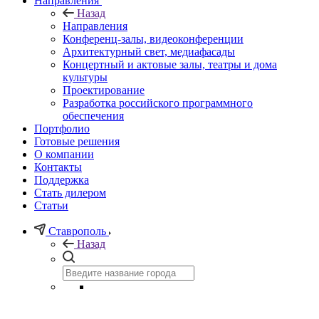
Направления
Назад
Направления
Конференц-залы, видеоконференции
Архитектурный свет, медиафасады
Концертный и актовые залы, театры и дома
культуры
Проектирование
Разработка российского программного
обеспечения
Портфолио
Готовые решения
О компании
Контакты
Поддержка
Стать дилером
Статьи
Ставрополь
Назад