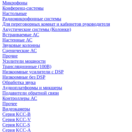
Микрофоны
Конференц-системы
Настольные
Радиомикрофонные системы
Для переговорных комнат и кабинетов руководителя
Акустические системы (Колонки)
Встраиваемые АС
Настенные АС
Звуковые колонны
Сценические АС
Прочие
Усилители мощности
Трансляционные (100В)
Низкоомные усилители с DSP
Низкоомные без DSP
Обработка звука
Аудиоплатформы и микшеры
Подавители обратной связи
Контроллеры АС
Прочее
Видеокамеры
Серия KCC-B
Серия KCC-V
Серия KCC-S
Серия KCC-A