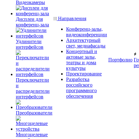
Видеокамеры
Направления
Дисплеи для
конференц-зала
Конференц-залы,
видеоконференции
Архитектурный
Удлинители
свет, медиафасады
интерфейсов
Концертный и
актовые залы,
Портфолио
Го
театры и дома
ре
культуры
Проектирование
Разработка
Переключатели
российского
и
программного
распределители
обеспечения
интерфейсов
Преобразователи
Многоцелевые