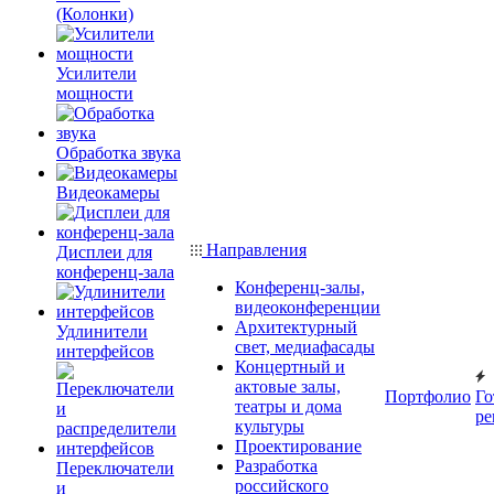
(Колонки)
Усилители
мощности
Обработка звука
Видеокамеры
Направления
Дисплеи для
конференц-зала
Конференц-залы,
видеоконференции
Архитектурный
Удлинители
свет, медиафасады
интерфейсов
Концертный и
актовые залы,
Портфолио
Го
театры и дома
ре
культуры
Проектирование
Разработка
Переключатели
российского
и