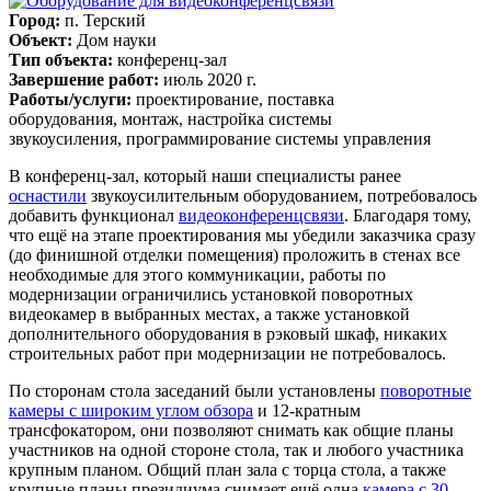
Город:
п. Терский
Объект:
Дом науки
Тип объекта:
конференц-зал
Завершение работ:
июль 2020 г.
Работы/услуги:
проектирование, поставка
оборудования, монтаж, настройка системы
звукоусиления, программирование системы управления
В конференц-зал, который наши специалисты ранее
оснастили
звукоусилительным оборудованием, потребовалось
добавить функционал
видеоконференцсвязи
. Благодаря тому,
что ещё на этапе проектирования мы убедили заказчика сразу
(до финишной отделки помещения) проложить в стенах все
необходимые для этого коммуникации, работы по
модернизации ограничились установкой поворотных
видеокамер в выбранных местах, а также установкой
дополнительного оборудования в рэковый шкаф, никаких
строительных работ при модернизации не потребовалось.
По сторонам стола заседаний были установлены
поворотные
камеры с широким углом обзора
и 12-кратным
трансфокатором, они позволяют снимать как общие планы
участников на одной стороне стола, так и любого участника
крупным планом. Общий план зала с торца стола, а также
крупные планы президиума снимает ещё одна
камера с 30-