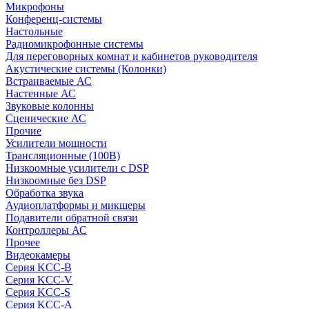
Микрофоны
Конференц-системы
Настольные
Радиомикрофонные системы
Для переговорных комнат и кабинетов руководителя
Акустические системы (Колонки)
Встраиваемые АС
Настенные АС
Звуковые колонны
Сценические АС
Прочие
Усилители мощности
Трансляционные (100В)
Низкоомные усилители с DSP
Низкоомные без DSP
Обработка звука
Аудиоплатформы и микшеры
Подавители обратной связи
Контроллеры АС
Прочее
Видеокамеры
Серия KCC-B
Серия KCC-V
Серия KCC-S
Серия KCC-A