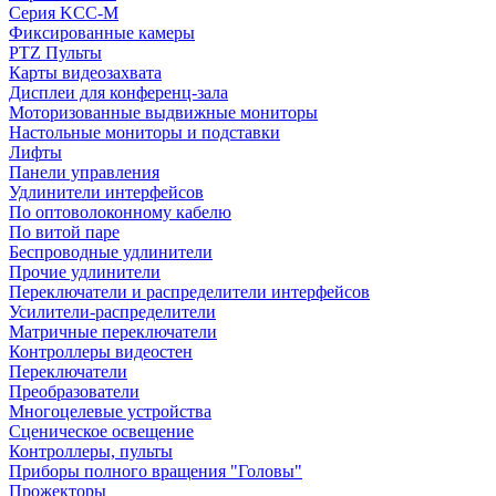
Серия KCC-M
Фиксированные камеры
PTZ Пульты
Карты видеозахвата
Дисплеи для конференц-зала
Моторизованные выдвижные мониторы
Настольные мониторы и подставки
Лифты
Панели управления
Удлинители интерфейсов
По оптоволоконному кабелю
По витой паре
Беспроводные удлинители
Прочие удлинители
Переключатели и распределители интерфейсов
Усилители-распределители
Матричные переключатели
Контроллеры видеостен
Переключатели
Преобразователи
Многоцелевые устройства
Сценическое освещение
Контроллеры, пульты
Приборы полного вращения "Головы"
Прожекторы