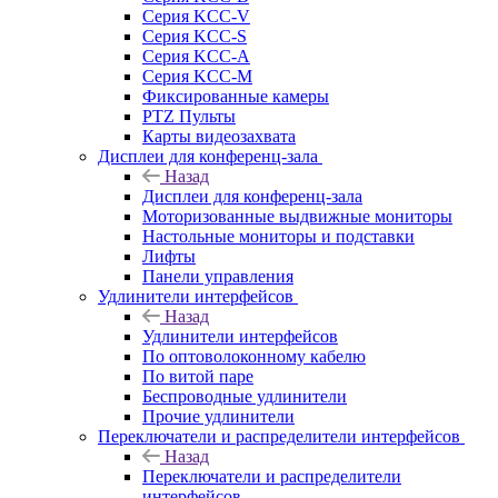
Серия KCC-V
Серия KCC-S
Серия KCC-A
Серия KCC-M
Фиксированные камеры
PTZ Пульты
Карты видеозахвата
Дисплеи для конференц-зала
Назад
Дисплеи для конференц-зала
Моторизованные выдвижные мониторы
Настольные мониторы и подставки
Лифты
Панели управления
Удлинители интерфейсов
Назад
Удлинители интерфейсов
По оптоволоконному кабелю
По витой паре
Беспроводные удлинители
Прочие удлинители
Переключатели и распределители интерфейсов
Назад
Переключатели и распределители
интерфейсов