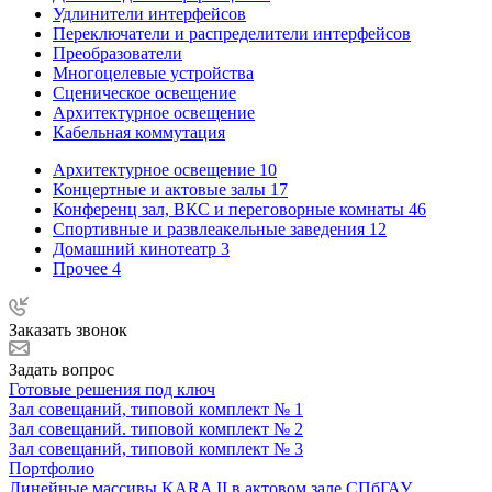
Удлинители интерфейсов
Переключатели и распределители интерфейсов
Преобразователи
Многоцелевые устройства
Сценическое освещение
Архитектурное освещение
Кабельная коммутация
Архитектурное освещение
10
Концертные и актовые залы
17
Конференц зал, ВКС и переговорные комнаты
46
Спортивные и развлеакельные заведения
12
Домашний кинотеатр
3
Прочее
4
Заказать звонок
Задать вопрос
Готовые решения под ключ
Зал совещаний, типовой комплект № 1
Зал совещаний. типовой комплект № 2
Зал совещаний, типовой комплект № 3
Портфолио
Линейные массивы KARA II в актовом зале СПбГАУ