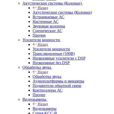
Акустические системы (Колонки)
Назад
Акустические системы (Колонки)
Встраиваемые АС
Настенные АС
Звуковые колонны
Сценические АС
Прочие
Усилители мощности
Назад
Усилители мощности
Трансляционные (100В)
Низкоомные усилители с DSP
Низкоомные без DSP
Обработка звука
Назад
Обработка звука
Аудиоплатформы и микшеры
Подавители обратной связи
Контроллеры АС
Прочее
Видеокамеры
Назад
Видеокамеры
Серия KCC-B