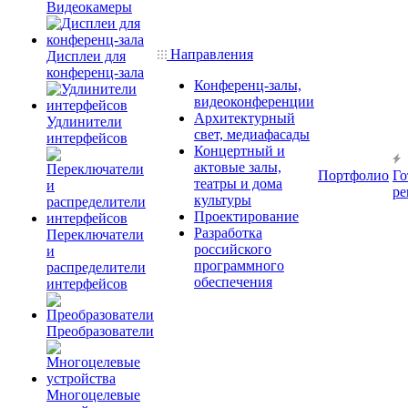
Видеокамеры
Направления
Дисплеи для
конференц-зала
Конференц-залы,
видеоконференции
Архитектурный
Удлинители
свет, медиафасады
интерфейсов
Концертный и
актовые залы,
Портфолио
Го
театры и дома
ре
культуры
Проектирование
Разработка
Переключатели
российского
и
программного
распределители
обеспечения
интерфейсов
Преобразователи
Многоцелевые