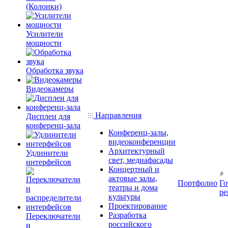
(Колонки)
Усилители
мощности
Обработка звука
Видеокамеры
Направления
Дисплеи для
конференц-зала
Конференц-залы,
видеоконференции
Архитектурный
Удлинители
свет, медиафасады
интерфейсов
Концертный и
актовые залы,
Портфолио
Го
театры и дома
ре
культуры
Проектирование
Разработка
Переключатели
российского
и