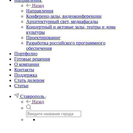
Направления
Назад
Направления
Конференц-залы, видеоконференции
Архитектурный свет, медиафасады
Концертный и актовые залы, театры и дома
культуры
Проектирование
Разработка российского программного
обеспечения
Портфолио
Готовые решения
О компании
Контакты
Поддержка
Стать дилером
Статьи
Ставрополь
Назад