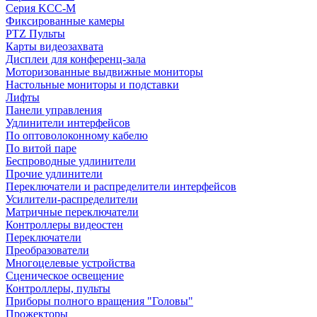
Серия KCC-M
Фиксированные камеры
PTZ Пульты
Карты видеозахвата
Дисплеи для конференц-зала
Моторизованные выдвижные мониторы
Настольные мониторы и подставки
Лифты
Панели управления
Удлинители интерфейсов
По оптоволоконному кабелю
По витой паре
Беспроводные удлинители
Прочие удлинители
Переключатели и распределители интерфейсов
Усилители-распределители
Матричные переключатели
Контроллеры видеостен
Переключатели
Преобразователи
Многоцелевые устройства
Сценическое освещение
Контроллеры, пульты
Приборы полного вращения "Головы"
Прожекторы