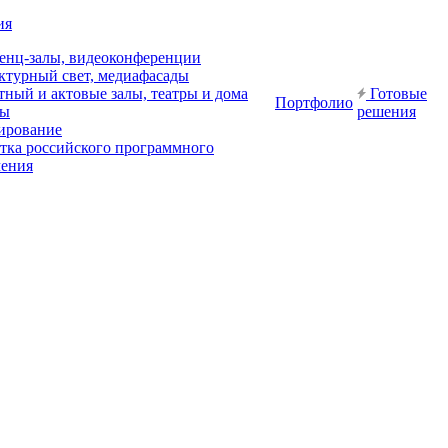
ия
енц-залы, видеоконференции
ктурный свет, медиафасады
ный и актовые залы, театры и дома
Готовые
Портфолио
ры
решения
ирование
отка российского программного
чения