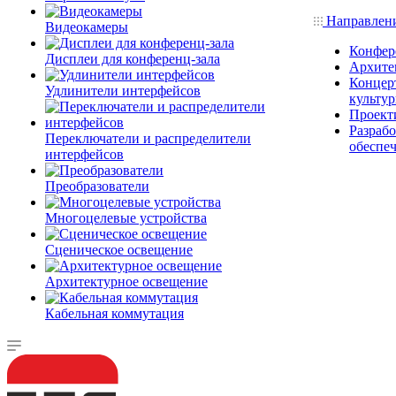
Направлен
Видеокамеры
Конфер
Дисплеи для конференц-зала
Архите
Концерт
Удлинители интерфейсов
культу
Проект
Разраб
Переключатели и распределители
обеспе
интерфейсов
Преобразователи
Многоцелевые устройства
Сценическое освещение
Архитектурное освещение
Кабельная коммутация