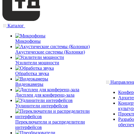
Каталог
Микрофоны
Акустические системы (Колонки)
Усилители мощности
Обработка звука
Направлен
Видеокамеры
Конфер
Дисплеи для конференц-зала
Архите
Концерт
Удлинители интерфейсов
культу
Проект
Разраб
Переключатели и распределители
обеспе
интерфейсов