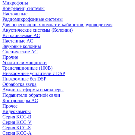
Микрофоны
Конференц-системы
Настольные
Радиомикрофонные системы
Для переговорных комнат и кабинетов руководителя
Акустические системы (Колонки)
Встраиваемые АС
Настенные АС
Звуковые колонны
Сценические АС
Прочие
Усилители мощности
Трансляционные (100В)
Низкоомные усилители с DSP
Низкоомные без DSP
Обработка звука
Аудиоплатформы и микшеры
Подавители обратной связи
Контроллеры АС
Прочее
Видеокамеры
Серия KCC-B
Серия KCC-V
Серия KCC-S
Серия KCC-A