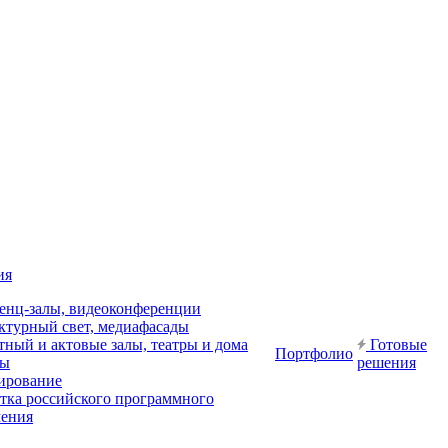
ия
енц-залы, видеоконференции
ктурный свет, медиафасады
ный и актовые залы, театры и дома
Готовые
Портфолио
ры
решения
ирование
отка российского программного
чения