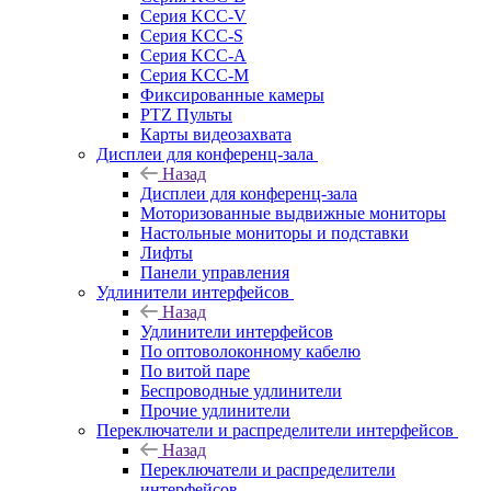
Серия KCC-V
Серия KCC-S
Серия KCC-A
Серия KCC-M
Фиксированные камеры
PTZ Пульты
Карты видеозахвата
Дисплеи для конференц-зала
Назад
Дисплеи для конференц-зала
Моторизованные выдвижные мониторы
Настольные мониторы и подставки
Лифты
Панели управления
Удлинители интерфейсов
Назад
Удлинители интерфейсов
По оптоволоконному кабелю
По витой паре
Беспроводные удлинители
Прочие удлинители
Переключатели и распределители интерфейсов
Назад
Переключатели и распределители
интерфейсов