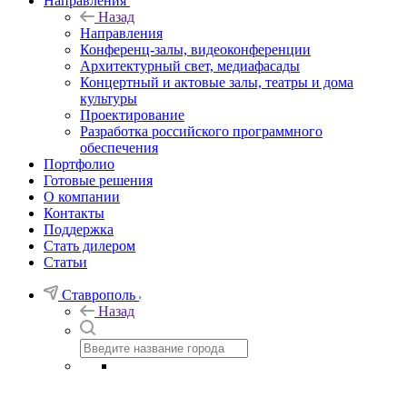
Направления
Назад
Направления
Конференц-залы, видеоконференции
Архитектурный свет, медиафасады
Концертный и актовые залы, театры и дома
культуры
Проектирование
Разработка российского программного
обеспечения
Портфолио
Готовые решения
О компании
Контакты
Поддержка
Стать дилером
Статьи
Ставрополь
Назад