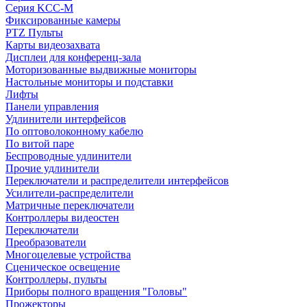
Серия KCC-M
Фиксированные камеры
PTZ Пульты
Карты видеозахвата
Дисплеи для конференц-зала
Моторизованные выдвижные мониторы
Настольные мониторы и подставки
Лифты
Панели управления
Удлинители интерфейсов
По оптоволоконному кабелю
По витой паре
Беспроводные удлинители
Прочие удлинители
Переключатели и распределители интерфейсов
Усилители-распределители
Матричные переключатели
Контроллеры видеостен
Переключатели
Преобразователи
Многоцелевые устройства
Сценическое освещение
Контроллеры, пульты
Приборы полного вращения "Головы"
Прожекторы