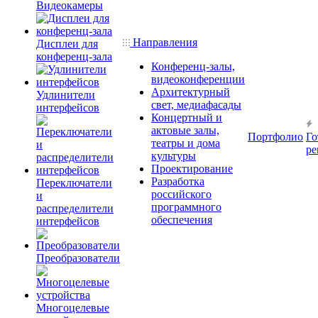
Видеокамеры
Направления
Дисплеи для
конференц-зала
Конференц-залы,
видеоконференции
Архитектурный
Удлинители
свет, медиафасады
интерфейсов
Концертный и
актовые залы,
Портфолио
Го
театры и дома
ре
культуры
Проектирование
Разработка
Переключатели
российского
и
программного
распределители
обеспечения
интерфейсов
Преобразователи
Многоцелевые