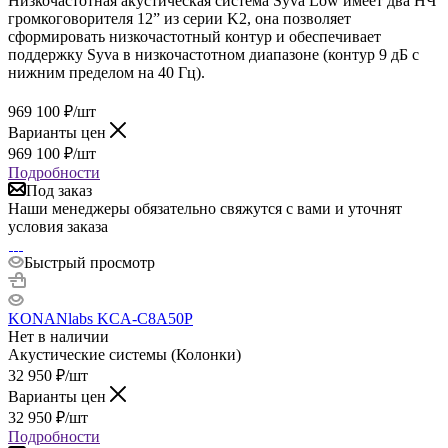
Низкочастотная акустическая система Syva Low имеет два НЧ
громкоговорителя 12” из серии K2, она позволяет
сформировать низкочастотный контур и обеспечивает
поддержку Syva в низкочастотном диапазоне (контур 9 дБ с
нижним пределом на 40 Гц).
969 100
₽
/шт
Варианты цен
969 100
₽
/шт
Подробности
Под заказ
Наши менеджеры обязательно свяжутся с вами и уточнят
условия заказа
Быстрый просмотр
KONANlabs KCA-C8A50P
Нет в наличии
Акустические системы (Колонки)
32 950
₽
/шт
Варианты цен
32 950
₽
/шт
Подробности