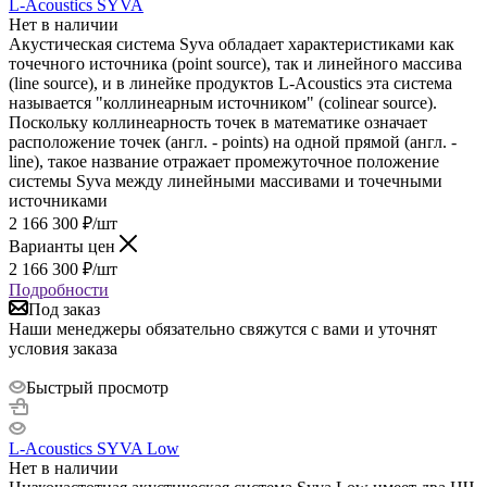
L-Acoustics SYVA
Нет в наличии
Акустическая система Syva обладает характеристиками как
точечного источника (point source), так и линейного массива
(line source), и в линейке продуктов L-Acoustics эта система
называется "коллинеарным источником" (colinear source).
Поскольку коллинеарность точек в математике означает
расположение точек (англ. - points) на одной прямой (англ. -
line), такое название отражает промежуточное положение
системы Syva между линейными массивами и точечными
источниками
2 166 300
₽
/шт
Варианты цен
2 166 300
₽
/шт
Подробности
Под заказ
Наши менеджеры обязательно свяжутся с вами и уточнят
условия заказа
Быстрый просмотр
L-Acoustics SYVA Low
Нет в наличии