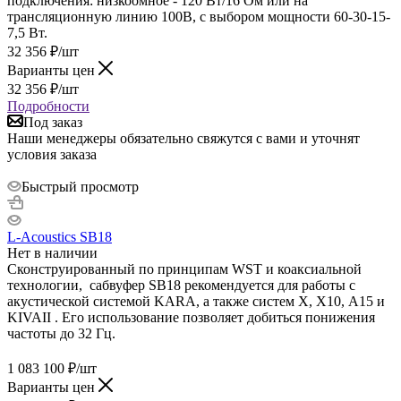
подключения: низкоомное - 120 Вт/16 Ом или на
трансляционную линию 100В, с выбором мощности 60-30-15-
7,5 Вт.
32 356
₽
/шт
Варианты цен
32 356
₽
/шт
Подробности
Под заказ
Наши менеджеры обязательно свяжутся с вами и уточнят
условия заказа
Быстрый просмотр
L-Acoustics SB18
Нет в наличии
Сконструированный по принципам WST и коаксиальной
технологии, сабвуфер SB18 рекомендуется для работы с
акустической системой KARA, а также систем Х, Х10, A15 и
KIVAII . Его использование позволяет добиться понижения
частоты до 32 Гц.
1 083 100
₽
/шт
Варианты цен