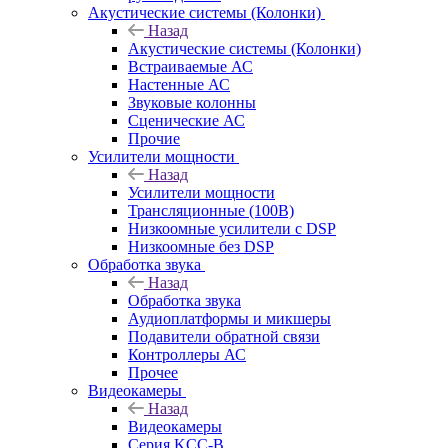
Акустические системы (Колонки)
Назад
Акустические системы (Колонки)
Встраиваемые АС
Настенные АС
Звуковые колонны
Сценические АС
Прочие
Усилители мощности
Назад
Усилители мощности
Трансляционные (100В)
Низкоомные усилители с DSP
Низкоомные без DSP
Обработка звука
Назад
Обработка звука
Аудиоплатформы и микшеры
Подавители обратной связи
Контроллеры АС
Прочее
Видеокамеры
Назад
Видеокамеры
Серия KCC-B