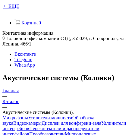
+ ЕЩЕ
Корзина
0
Контактная информация
Головной офис компании СТД, 355029, г. Ставрополь, ул.
Ленина, 466/1
Вконтакте
Telegram
WhatsApp
Акустические системы (Колонки)
Главная
—
Каталог
—
Акустические системы (Колонки)
Микрофоны
Усилители мощности
Обработка
звука
Видеокамеры
Дисплеи для конференц-зала
Удлинители
интерфейсов
Переключатели и распределители
интерфейсов
Преобразователи
Многоцелевые