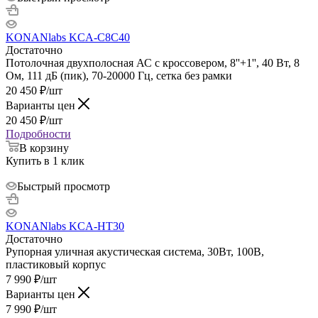
KONANlabs KCA-C8C40
Достаточно
Потолочная двухполосная АС с кроссовером, 8''+1'', 40 Вт, 8
Ом, 111 дБ (пик), 70-20000 Гц, сетка без рамки
20 450
₽
/шт
Варианты цен
20 450
₽
/шт
Подробности
В корзину
Купить в 1 клик
Быстрый просмотр
KONANlabs KCA-HT30
Достаточно
Рупорная уличная акустическая система, 30Вт, 100В,
пластиковый корпус
7 990
₽
/шт
Варианты цен
7 990
₽
/шт