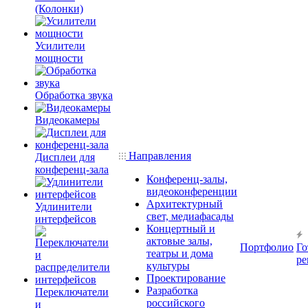
(Колонки)
Усилители
мощности
Обработка звука
Видеокамеры
Направления
Дисплеи для
конференц-зала
Конференц-залы,
видеоконференции
Архитектурный
Удлинители
свет, медиафасады
интерфейсов
Концертный и
актовые залы,
Портфолио
Го
театры и дома
ре
культуры
Проектирование
Разработка
Переключатели
российского
и