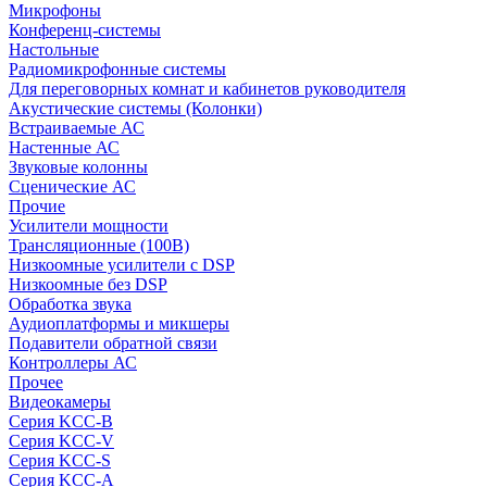
Микрофоны
Конференц-системы
Настольные
Радиомикрофонные системы
Для переговорных комнат и кабинетов руководителя
Акустические системы (Колонки)
Встраиваемые АС
Настенные АС
Звуковые колонны
Сценические АС
Прочие
Усилители мощности
Трансляционные (100В)
Низкоомные усилители с DSP
Низкоомные без DSP
Обработка звука
Аудиоплатформы и микшеры
Подавители обратной связи
Контроллеры АС
Прочее
Видеокамеры
Серия KCC-B
Серия KCC-V
Серия KCC-S
Серия KCC-A