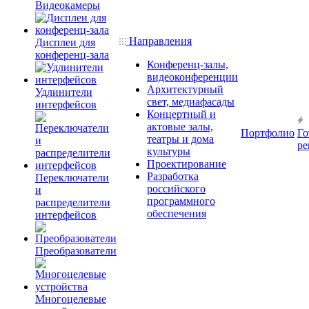
Видеокамеры
Направления
Дисплеи для
конференц-зала
Конференц-залы,
видеоконференции
Архитектурный
Удлинители
свет, медиафасады
интерфейсов
Концертный и
актовые залы,
Портфолио
Го
театры и дома
ре
культуры
Проектирование
Разработка
Переключатели
российского
и
программного
распределители
обеспечения
интерфейсов
Преобразователи
Многоцелевые