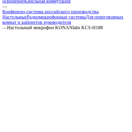
освещение
Кабельная коммутация
—
Конференц-системы российского производства
Настольные
Радиомикрофонные системы
Для переговорных
комнат и кабинетов руководителя
—
Настольный микрофон KONANlabs KCS-H188