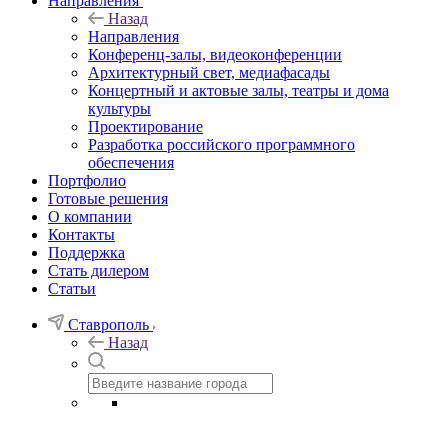
Направления
Назад
Направления
Конференц-залы, видеоконференции
Архитектурный свет, медиафасады
Концертный и актовые залы, театры и дома
культуры
Проектирование
Разработка российского программного
обеспечения
Портфолио
Готовые решения
О компании
Контакты
Поддержка
Стать дилером
Статьи
Ставрополь
Назад