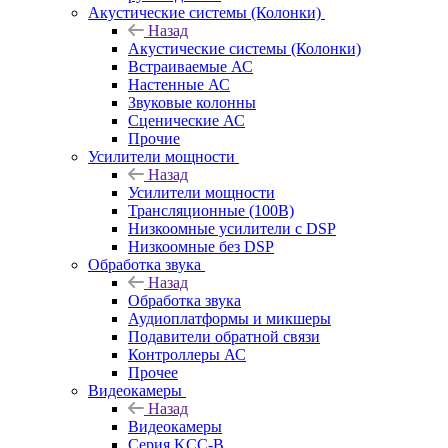
Акустические системы (Колонки)
Назад
Акустические системы (Колонки)
Встраиваемые АС
Настенные АС
Звуковые колонны
Сценические АС
Прочие
Усилители мощности
Назад
Усилители мощности
Трансляционные (100В)
Низкоомные усилители с DSP
Низкоомные без DSP
Обработка звука
Назад
Обработка звука
Аудиоплатформы и микшеры
Подавители обратной связи
Контроллеры АС
Прочее
Видеокамеры
Назад
Видеокамеры
Серия KCC-B