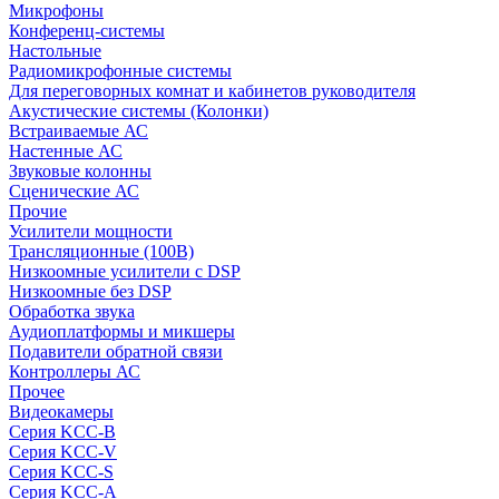
Микрофоны
Конференц-системы
Настольные
Радиомикрофонные системы
Для переговорных комнат и кабинетов руководителя
Акустические системы (Колонки)
Встраиваемые АС
Настенные АС
Звуковые колонны
Сценические АС
Прочие
Усилители мощности
Трансляционные (100В)
Низкоомные усилители с DSP
Низкоомные без DSP
Обработка звука
Аудиоплатформы и микшеры
Подавители обратной связи
Контроллеры АС
Прочее
Видеокамеры
Серия KCC-B
Серия KCC-V
Серия KCC-S
Серия KCC-A