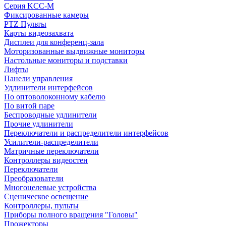
Серия KCC-M
Фиксированные камеры
PTZ Пульты
Карты видеозахвата
Дисплеи для конференц-зала
Моторизованные выдвижные мониторы
Настольные мониторы и подставки
Лифты
Панели управления
Удлинители интерфейсов
По оптоволоконному кабелю
По витой паре
Беспроводные удлинители
Прочие удлинители
Переключатели и распределители интерфейсов
Усилители-распределители
Матричные переключатели
Контроллеры видеостен
Переключатели
Преобразователи
Многоцелевые устройства
Сценическое освещение
Контроллеры, пульты
Приборы полного вращения "Головы"
Прожекторы