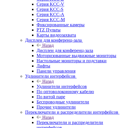
Серия KCC-V
Серия KCC-S
Серия KCC-A
Серия KCC-M
Фиксированные камеры
PTZ Пульты
Карты видеозахвата
Дисплеи для конференц-зала
Назад
Дисплеи для конференц-зала
Моторизованные выдвижные мониторы
Настольные мониторы и подставки
Лифты
Панели управления
Удлинители интерфейсов
Назад
Удлинители интерфейсов
По оптоволоконному кабелю
По витой паре
Беспроводные удлинители
Прочие удлинители
Переключатели и распределители интерфейсов
Назад
Переключатели и распределители
интерфейсов