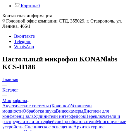
Корзина
0
Контактная информация
Головной офис компании СТД, 355029, г. Ставрополь, ул.
Ленина, 466/1
Вконтакте
Telegram
WhatsApp
Настольный микрофон KONANlabs
KCS-H188
Главная
—
Каталог
—
Микрофоны
Акустические системы (Колонки)
Усилители
мощности
Обработка звука
Видеокамеры
Дисплеи для
конференц-зала
Удлинители интерфейсов
Переключатели и
распределители интерфейсов
Преобразователи
Многоцелевые
устройства
Сценическое освещение
Архитектурное