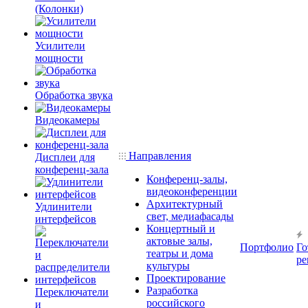
(Колонки)
Усилители
мощности
Обработка звука
Видеокамеры
Направления
Дисплеи для
конференц-зала
Конференц-залы,
видеоконференции
Архитектурный
Удлинители
свет, медиафасады
интерфейсов
Концертный и
актовые залы,
Портфолио
Го
театры и дома
ре
культуры
Проектирование
Разработка
Переключатели
российского
и