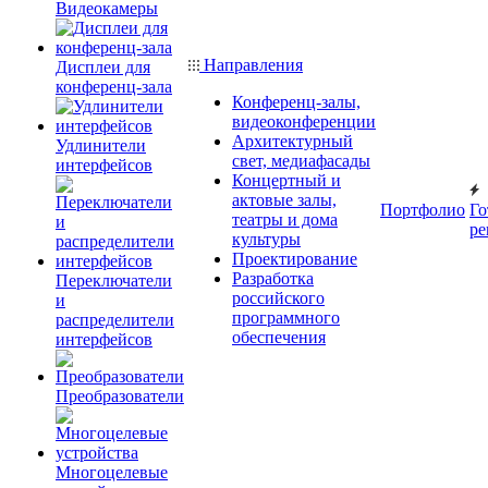
Видеокамеры
Направления
Дисплеи для
конференц-зала
Конференц-залы,
видеоконференции
Архитектурный
Удлинители
свет, медиафасады
интерфейсов
Концертный и
актовые залы,
Портфолио
Го
театры и дома
ре
культуры
Проектирование
Разработка
Переключатели
российского
и
программного
распределители
обеспечения
интерфейсов
Преобразователи
Многоцелевые