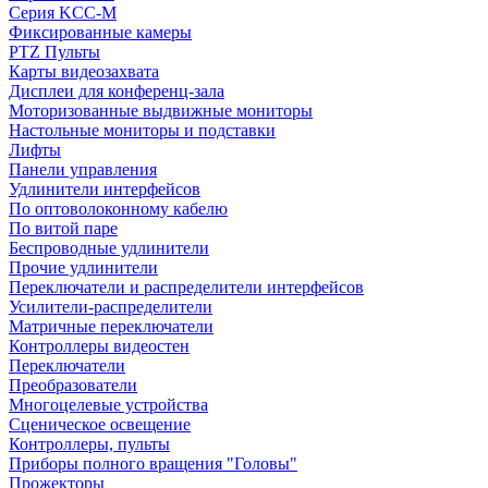
Серия KCC-M
Фиксированные камеры
PTZ Пульты
Карты видеозахвата
Дисплеи для конференц-зала
Моторизованные выдвижные мониторы
Настольные мониторы и подставки
Лифты
Панели управления
Удлинители интерфейсов
По оптоволоконному кабелю
По витой паре
Беспроводные удлинители
Прочие удлинители
Переключатели и распределители интерфейсов
Усилители-распределители
Матричные переключатели
Контроллеры видеостен
Переключатели
Преобразователи
Многоцелевые устройства
Сценическое освещение
Контроллеры, пульты
Приборы полного вращения "Головы"
Прожекторы