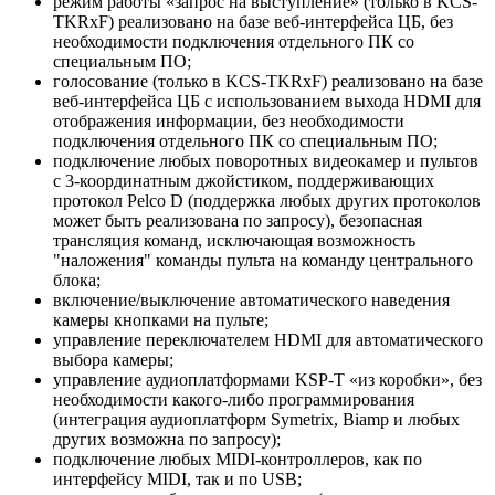
режим работы «запрос на выступление» (только в KCS-
TKRxF) реализовано на базе веб-интерфейса ЦБ, без
необходимости подключения отдельного ПК со
специальным ПО;
голосование (только в KCS-TKRxF) реализовано на базе
веб-интерфейса ЦБ с использованием выхода HDMI для
отображения информации, без необходимости
подключения отдельного ПК со специальным ПО;
подключение любых поворотных видеокамер и пультов
с 3-координатным джойстиком, поддерживающих
протокол Pelco D (поддержка любых других протоколов
может быть реализована по запросу), безопасная
трансляция команд, исключающая возможность
"наложения" команды пульта на команду центрального
блока;
включение/выключение автоматического наведения
камеры кнопками на пульте;
управление переключателем HDMI для автоматического
выбора камеры;
управление аудиоплатформами KSP-T «из коробки», без
необходимости какого-либо программирования
(интеграция аудиоплатформ Symetrix, Biamp и любых
других возможна по запросу);
подключение любых MIDI-контроллеров, как по
интерфейсу MIDI, так и по USB;