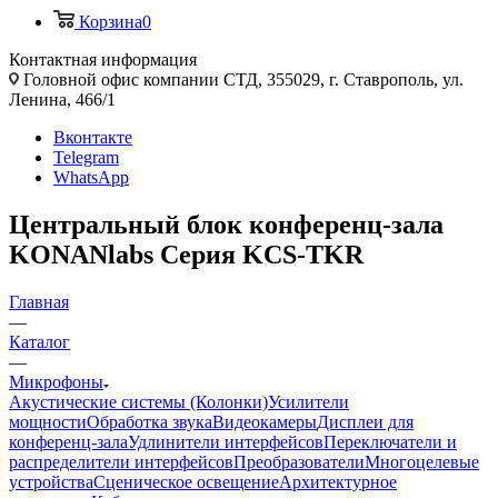
Корзина
0
Контактная информация
Головной офис компании СТД, 355029, г. Ставрополь, ул.
Ленина, 466/1
Вконтакте
Telegram
WhatsApp
Центральный блок конференц-зала
KONANlabs Серия KCS-TKR
Главная
—
Каталог
—
Микрофоны
Акустические системы (Колонки)
Усилители
мощности
Обработка звука
Видеокамеры
Дисплеи для
конференц-зала
Удлинители интерфейсов
Переключатели и
распределители интерфейсов
Преобразователи
Многоцелевые
устройства
Сценическое освещение
Архитектурное