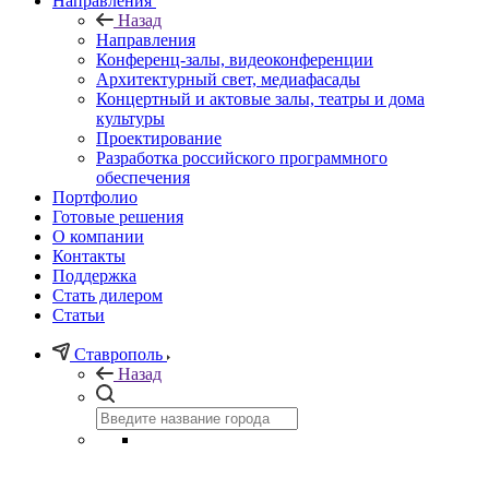
Направления
Назад
Направления
Конференц-залы, видеоконференции
Архитектурный свет, медиафасады
Концертный и актовые залы, театры и дома
культуры
Проектирование
Разработка российского программного
обеспечения
Портфолио
Готовые решения
О компании
Контакты
Поддержка
Стать дилером
Статьи
Ставрополь
Назад