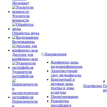
(Колонки)
Усилители
мощности
Обработка звука
Видеокамеры
Направления
Дисплеи для
конференц-зала
Конференц-залы,
видеоконференции
Архитектурный
Удлинители
свет, медиафасады
интерфейсов
Концертный и
актовые залы,
Портфолио
Го
театры и дома
ре
культуры
Проектирование
Разработка
Переключатели
российского
и