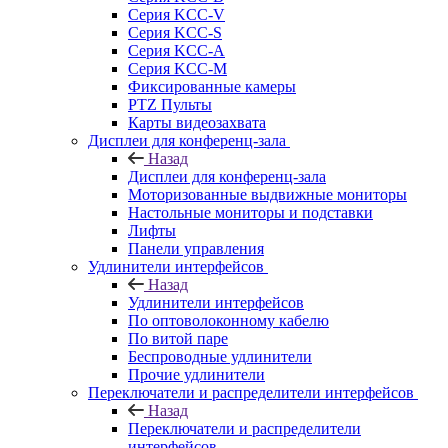
Серия KCC-V
Серия KCC-S
Серия KCC-A
Серия KCC-M
Фиксированные камеры
PTZ Пульты
Карты видеозахвата
Дисплеи для конференц-зала
Назад
Дисплеи для конференц-зала
Моторизованные выдвижные мониторы
Настольные мониторы и подставки
Лифты
Панели управления
Удлинители интерфейсов
Назад
Удлинители интерфейсов
По оптоволоконному кабелю
По витой паре
Беспроводные удлинители
Прочие удлинители
Переключатели и распределители интерфейсов
Назад
Переключатели и распределители
интерфейсов