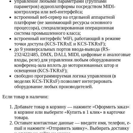
управление любыми параметрами (группами
параметров) аудиоплатформы посредством MIDI-
контроллера или веб-интерфейса;
встроенный веб-сервер на отдельной аппаратной
платформе (не занимающий ресурсы основного
процессора), специализированная операционная
система промышленного класса;
встроенный интерфейс WiFi, работающий в режиме
точки доступа (KCS-TKRxE и KCS-TKRxF);
до 9 универсальных портов ввода-вывода (RS-
232/422/485, DMX, DALI, MIDI, цифровые и аналоговые
входы, реле) для управления любым оборудованием
конференц-зала вплоть до моторизованных штор и
освещения (KCS-TKRxF);
свободно программируемая логика управления (в
моделях KCS-TKRxF) позволяет интегрировать
оборудование любых производителей.
Если товар в наличии:
Добавьте товар в корзину — нажмите «Оформить заказ»
в корзине или выберите «Купить в 1 клик» в карточке
товара.
Оставьте контактные данные — введите имя, телефон, e-
mail и нажмите «Отправить заявку». Выбирать доставку