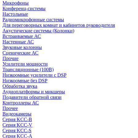
Микрофоны
Конференц-системы
Настольные
Радиомикрофонные системы
Для переговорных комнат и кабинетов руководителя
Акустические системы (Колонки)
Встраиваемые АС
Настенные АС
Звуковые колонны
Сценические АС
Прочие
Усилители мощности
Трансляционные (100В)
Низкоомные усилители с DSP
Низкоомные без DSP
Обработка звука
Аудиоплатформы и микшеры
Подавители обратной связи
Контроллеры АС
Прочее
Видеокамеры
Серия KCC-B
Серия KCC-V
Серия KCC-S
Серия KCC-A