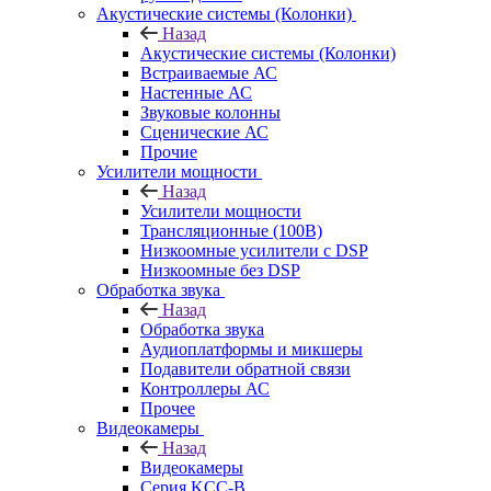
Акустические системы (Колонки)
Назад
Акустические системы (Колонки)
Встраиваемые АС
Настенные АС
Звуковые колонны
Сценические АС
Прочие
Усилители мощности
Назад
Усилители мощности
Трансляционные (100В)
Низкоомные усилители с DSP
Низкоомные без DSP
Обработка звука
Назад
Обработка звука
Аудиоплатформы и микшеры
Подавители обратной связи
Контроллеры АС
Прочее
Видеокамеры
Назад
Видеокамеры
Серия KCC-B