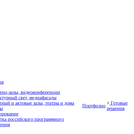
ия
енц-залы, видеоконференции
ктурный свет, медиафасады
ный и актовые залы, театры и дома
Готовые
Портфолио
ры
решения
ирование
отка российского программного
чения