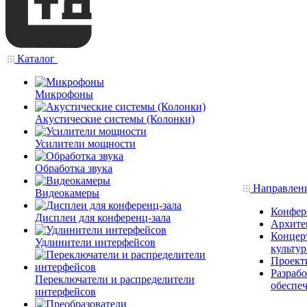
Каталог
Микрофоны
Акустические системы (Колонки)
Усилители мощности
Обработка звука
Направлен
Видеокамеры
Конфер
Дисплеи для конференц-зала
Архите
Концерт
Удлинители интерфейсов
культу
Проект
Разраб
Переключатели и распределители
обеспе
интерфейсов