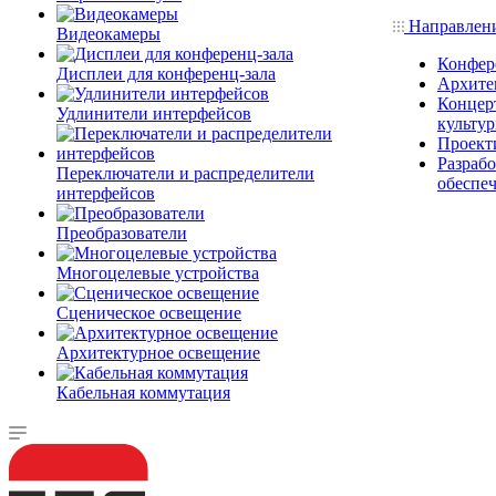
Направлен
Видеокамеры
Конфер
Дисплеи для конференц-зала
Архите
Концерт
Удлинители интерфейсов
культу
Проект
Разраб
Переключатели и распределители
обеспе
интерфейсов
Преобразователи
Многоцелевые устройства
Сценическое освещение
Архитектурное освещение
Кабельная коммутация