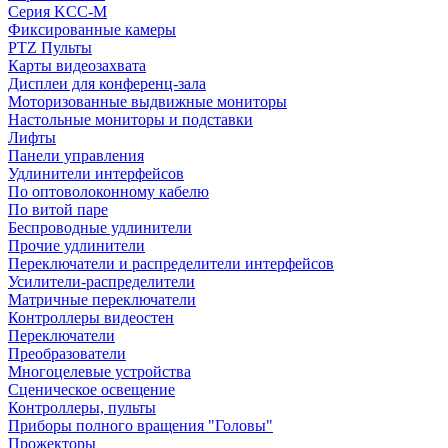
Серия KCC-M
Фиксированные камеры
PTZ Пульты
Карты видеозахвата
Дисплеи для конференц-зала
Моторизованные выдвижные мониторы
Настольные мониторы и подставки
Лифты
Панели управления
Удлинители интерфейсов
По оптоволоконному кабелю
По витой паре
Беспроводные удлинители
Прочие удлинители
Переключатели и распределители интерфейсов
Усилители-распределители
Матричные переключатели
Контроллеры видеостен
Переключатели
Преобразователи
Многоцелевые устройства
Сценическое освещение
Контроллеры, пульты
Приборы полного вращения "Головы"
Прожекторы