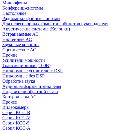
Микрофоны
Конференц-системы
Настольные
Радиомикрофонные системы
Для переговорных комнат и кабинетов руководителя
Акустические системы (Колонки)
Встраиваемые АС
Настенные АС
Звуковые колонны
Сценические АС
Прочие
Усилители мощности
Трансляционные (100В)
Низкоомные усилители с DSP
Низкоомные без DSP
Обработка звука
Аудиоплатформы и микшеры
Подавители обратной связи
Контроллеры АС
Прочее
Видеокамеры
Серия KCC-B
Серия KCC-V
Серия KCC-S
Серия KCC-A