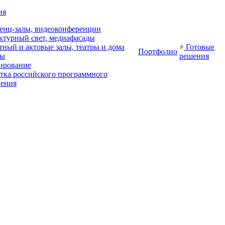
ия
енц-залы, видеоконференции
ктурный свет, медиафасады
ный и актовые залы, театры и дома
Готовые
Портфолио
ры
решения
ирование
отка российского программного
чения