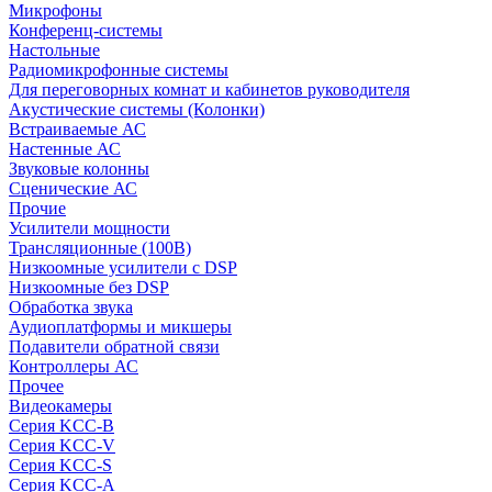
Микрофоны
Конференц-системы
Настольные
Радиомикрофонные системы
Для переговорных комнат и кабинетов руководителя
Акустические системы (Колонки)
Встраиваемые АС
Настенные АС
Звуковые колонны
Сценические АС
Прочие
Усилители мощности
Трансляционные (100В)
Низкоомные усилители с DSP
Низкоомные без DSP
Обработка звука
Аудиоплатформы и микшеры
Подавители обратной связи
Контроллеры АС
Прочее
Видеокамеры
Серия KCC-B
Серия KCC-V
Серия KCC-S
Серия KCC-A