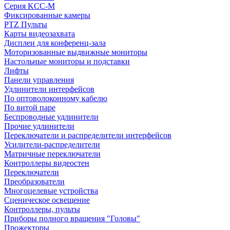
Серия KCC-M
Фиксированные камеры
PTZ Пульты
Карты видеозахвата
Дисплеи для конференц-зала
Моторизованные выдвижные мониторы
Настольные мониторы и подставки
Лифты
Панели управления
Удлинители интерфейсов
По оптоволоконному кабелю
По витой паре
Беспроводные удлинители
Прочие удлинители
Переключатели и распределители интерфейсов
Усилители-распределители
Матричные переключатели
Контроллеры видеостен
Переключатели
Преобразователи
Многоцелевые устройства
Сценическое освещение
Контроллеры, пульты
Приборы полного вращения "Головы"
Прожекторы