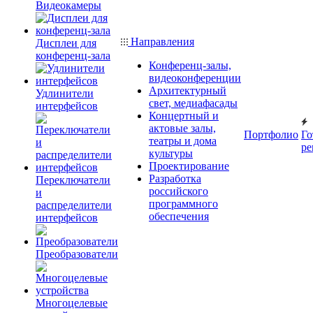
Видеокамеры
Направления
Дисплеи для
конференц-зала
Конференц-залы,
видеоконференции
Архитектурный
Удлинители
свет, медиафасады
интерфейсов
Концертный и
актовые залы,
Портфолио
Го
театры и дома
ре
культуры
Проектирование
Разработка
Переключатели
российского
и
программного
распределители
обеспечения
интерфейсов
Преобразователи
Многоцелевые