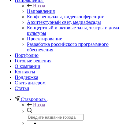
Направления
Назад
Направления
Конференц-залы, видеоконференции
Архитектурный свет, медиафасады
Концертный и актовые залы, театры и дома
культуры
Проектирование
Разработка российского программного
обеспечения
Портфолио
Готовые решения
О компании
Контакты
Поддержка
Стать дилером
Статьи
Ставрополь
Назад