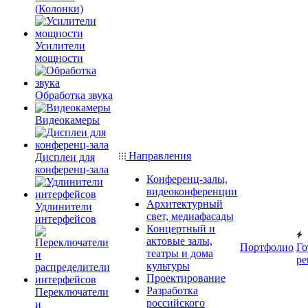
(Колонки)
Усилители
мощности
Обработка звука
Видеокамеры
Направления
Дисплеи для
конференц-зала
Конференц-залы,
видеоконференции
Архитектурный
Удлинители
свет, медиафасады
интерфейсов
Концертный и
актовые залы,
Портфолио
Го
театры и дома
ре
культуры
Проектирование
Разработка
Переключатели
российского
и