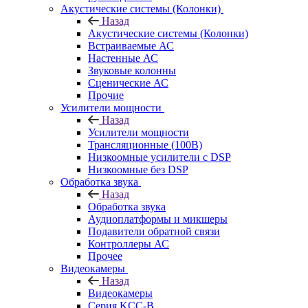
Акустические системы (Колонки)
Назад
Акустические системы (Колонки)
Встраиваемые АС
Настенные АС
Звуковые колонны
Сценические АС
Прочие
Усилители мощности
Назад
Усилители мощности
Трансляционные (100В)
Низкоомные усилители с DSP
Низкоомные без DSP
Обработка звука
Назад
Обработка звука
Аудиоплатформы и микшеры
Подавители обратной связи
Контроллеры АС
Прочее
Видеокамеры
Назад
Видеокамеры
Серия KCC-B