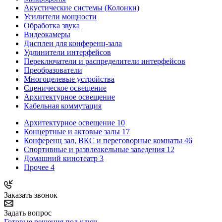
Акустические системы (Колонки)
Усилители мощности
Обработка звука
Видеокамеры
Дисплеи для конференц-зала
Удлинители интерфейсов
Переключатели и распределители интерфейсов
Преобразователи
Многоцелевые устройства
Сценическое освещение
Архитектурное освещение
Кабельная коммутация
Архитектурное освещение
10
Концертные и актовые залы
17
Конференц зал, ВКС и переговорные комнаты
46
Спортивные и развлеакельные заведения
12
Домашний кинотеатр
3
Прочее
4
Заказать звонок
Задать вопрос
Готовые решения под ключ