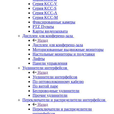
Серия KCC-V
Серия KCC-S
Серия KCC-A
Серия KCC-M
Фиксированные камеры
PTZ Пульты
Карты видеозахвата
Дисплеи для конференц-зала
Назад
Дисплеи для конференц-зала
Моторизованные выдвижные мониторы
Настольные мониторы и подставки
Лифты
Панели управления
Удлинители интерфейсов
Назад
Удлинители интерфейсов
По оптоволоконному кабелю
По витой паре
Беспроводные удлинители
Прочие удлинители
Переключатели и распределители интерфейсов
Назад
Переключатели и распределители
интерфейсов