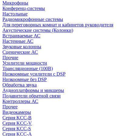
Микрофоны
Конференц-системы
Настольные
Радиомикрофонные системы
Для переговорных комнат и кабинетов руководителя
Акустические системы (Колонки)
Встраиваемые АС
Настенные АС
Звуковые колонны
Сценические АС
Прочие
Усилители мощности
Трансляционные (100В)
Низкоомные усилители с DSP
Низкоомные без DSP
Обработка звука
Аудиоплатформы и микшеры
Подавители обратной связи
Контроллеры АС
Прочее
Видеокамеры
Серия KCC-B
Серия KCC-V
Серия KCC-S
Серия KCC-A