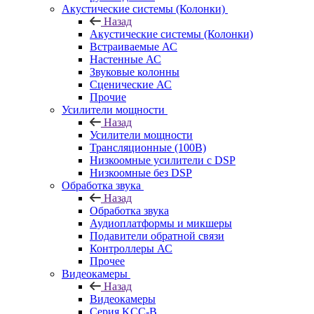
Акустические системы (Колонки)
Назад
Акустические системы (Колонки)
Встраиваемые АС
Настенные АС
Звуковые колонны
Сценические АС
Прочие
Усилители мощности
Назад
Усилители мощности
Трансляционные (100В)
Низкоомные усилители с DSP
Низкоомные без DSP
Обработка звука
Назад
Обработка звука
Аудиоплатформы и микшеры
Подавители обратной связи
Контроллеры АС
Прочее
Видеокамеры
Назад
Видеокамеры
Серия KCC-B