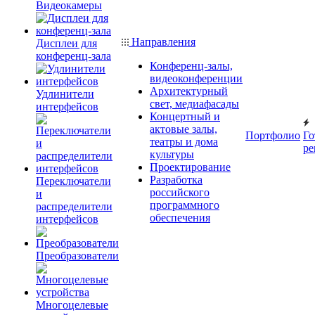
Видеокамеры
Направления
Дисплеи для
конференц-зала
Конференц-залы,
видеоконференции
Архитектурный
Удлинители
свет, медиафасады
интерфейсов
Концертный и
актовые залы,
Портфолио
Го
театры и дома
ре
культуры
Проектирование
Разработка
Переключатели
российского
и
программного
распределители
обеспечения
интерфейсов
Преобразователи
Многоцелевые