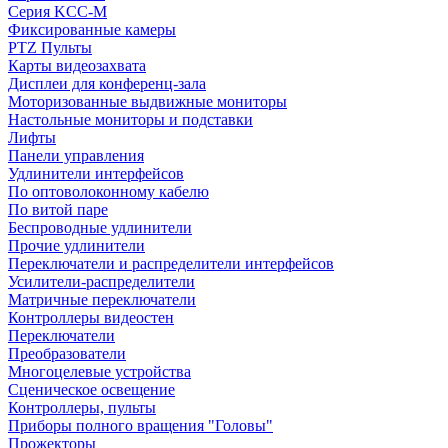
Серия KCC-M
Фиксированные камеры
PTZ Пульты
Карты видеозахвата
Дисплеи для конференц-зала
Моторизованные выдвижные мониторы
Настольные мониторы и подставки
Лифты
Панели управления
Удлинители интерфейсов
По оптоволоконному кабелю
По витой паре
Беспроводные удлинители
Прочие удлинители
Переключатели и распределители интерфейсов
Усилители-распределители
Матричные переключатели
Контроллеры видеостен
Переключатели
Преобразователи
Многоцелевые устройства
Сценическое освещение
Контроллеры, пульты
Приборы полного вращения "Головы"
Прожекторы