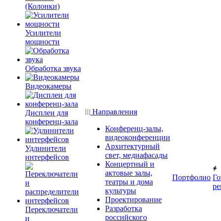
(Колонки)
Усилители
мощности
Обработка звука
Видеокамеры
Направления
Дисплеи для
конференц-зала
Конференц-залы,
видеоконференции
Архитектурный
Удлинители
свет, медиафасады
интерфейсов
Концертный и
актовые залы,
Портфолио
Го
театры и дома
ре
культуры
Проектирование
Разработка
Переключатели
российского
и