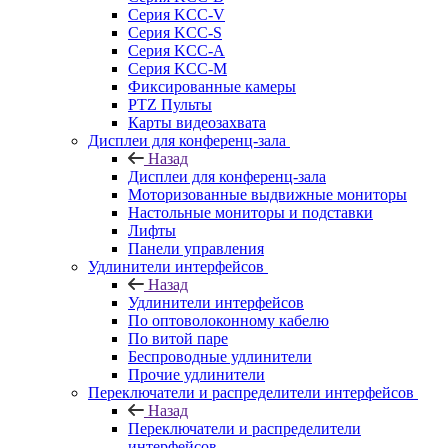
Серия KCC-V
Серия KCC-S
Серия KCC-A
Серия KCC-M
Фиксированные камеры
PTZ Пульты
Карты видеозахвата
Дисплеи для конференц-зала
Назад
Дисплеи для конференц-зала
Моторизованные выдвижные мониторы
Настольные мониторы и подставки
Лифты
Панели управления
Удлинители интерфейсов
Назад
Удлинители интерфейсов
По оптоволоконному кабелю
По витой паре
Беспроводные удлинители
Прочие удлинители
Переключатели и распределители интерфейсов
Назад
Переключатели и распределители
интерфейсов