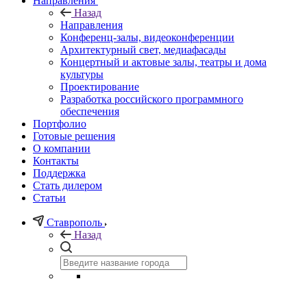
Направления
Назад
Направления
Конференц-залы, видеоконференции
Архитектурный свет, медиафасады
Концертный и актовые залы, театры и дома
культуры
Проектирование
Разработка российского программного
обеспечения
Портфолио
Готовые решения
О компании
Контакты
Поддержка
Стать дилером
Статьи
Ставрополь
Назад