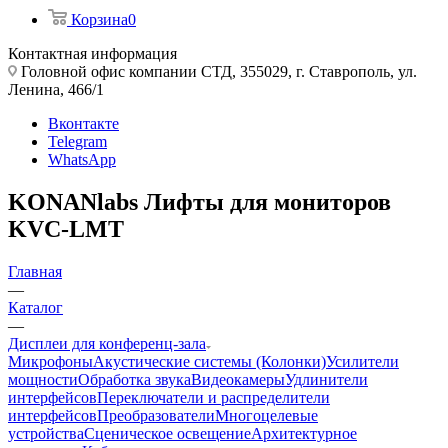
Корзина
0
Контактная информация
Головной офис компании СТД, 355029, г. Ставрополь, ул.
Ленина, 466/1
Вконтакте
Telegram
WhatsApp
KONANlabs Лифты для мониторов
KVC-LMT
Главная
—
Каталог
—
Дисплеи для конференц-зала
Микрофоны
Акустические системы (Колонки)
Усилители
мощности
Обработка звука
Видеокамеры
Удлинители
интерфейсов
Переключатели и распределители
интерфейсов
Преобразователи
Многоцелевые
устройства
Сценическое освещение
Архитектурное