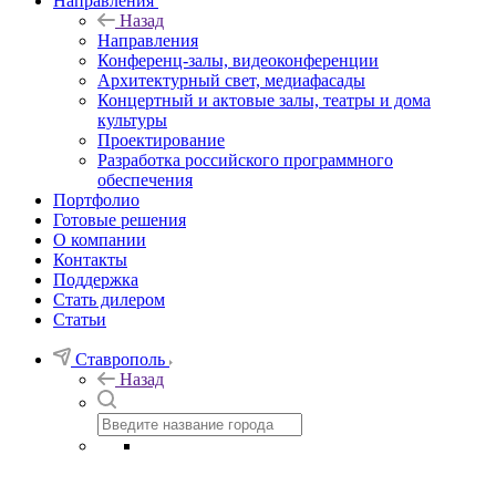
Направления
Назад
Направления
Конференц-залы, видеоконференции
Архитектурный свет, медиафасады
Концертный и актовые залы, театры и дома
культуры
Проектирование
Разработка российского программного
обеспечения
Портфолио
Готовые решения
О компании
Контакты
Поддержка
Стать дилером
Статьи
Ставрополь
Назад