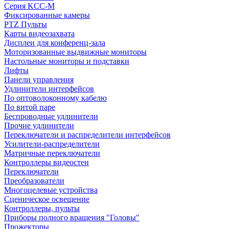
Серия KCC-M
Фиксированные камеры
PTZ Пульты
Карты видеозахвата
Дисплеи для конференц-зала
Моторизованные выдвижные мониторы
Настольные мониторы и подставки
Лифты
Панели управления
Удлинители интерфейсов
По оптоволоконному кабелю
По витой паре
Беспроводные удлинители
Прочие удлинители
Переключатели и распределители интерфейсов
Усилители-распределители
Матричные переключатели
Контроллеры видеостен
Переключатели
Преобразователи
Многоцелевые устройства
Сценическое освещение
Контроллеры, пульты
Приборы полного вращения "Головы"
Прожекторы