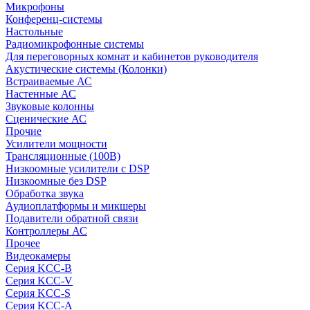
Микрофоны
Конференц-системы
Настольные
Радиомикрофонные системы
Для переговорных комнат и кабинетов руководителя
Акустические системы (Колонки)
Встраиваемые АС
Настенные АС
Звуковые колонны
Сценические АС
Прочие
Усилители мощности
Трансляционные (100В)
Низкоомные усилители с DSP
Низкоомные без DSP
Обработка звука
Аудиоплатформы и микшеры
Подавители обратной связи
Контроллеры АС
Прочее
Видеокамеры
Серия KCC-B
Серия KCC-V
Серия KCC-S
Серия KCC-A