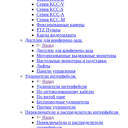
Серия KCC-V
Серия KCC-S
Серия KCC-A
Серия KCC-M
Фиксированные камеры
PTZ Пульты
Карты видеозахвата
Дисплеи для конференц-зала
Назад
Дисплеи для конференц-зала
Моторизованные выдвижные мониторы
Настольные мониторы и подставки
Лифты
Панели управления
Удлинители интерфейсов
Назад
Удлинители интерфейсов
По оптоволоконному кабелю
По витой паре
Беспроводные удлинители
Прочие удлинители
Переключатели и распределители интерфейсов
Назад
Переключатели и распределители
интерфейсов