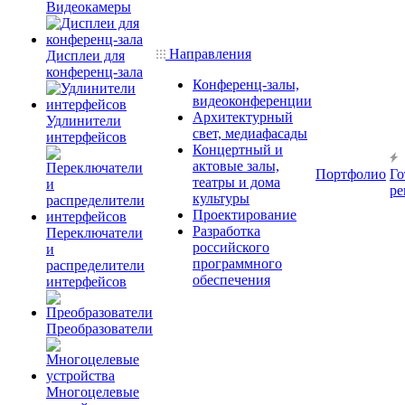
Видеокамеры
Направления
Дисплеи для
конференц-зала
Конференц-залы,
видеоконференции
Архитектурный
Удлинители
свет, медиафасады
интерфейсов
Концертный и
актовые залы,
Портфолио
Го
театры и дома
ре
культуры
Проектирование
Разработка
Переключатели
российского
и
программного
распределители
обеспечения
интерфейсов
Преобразователи
Многоцелевые