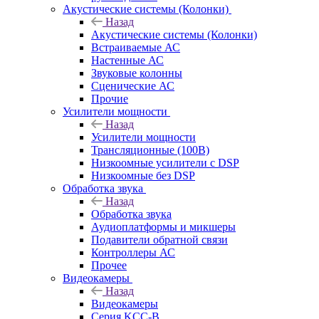
Акустические системы (Колонки)
Назад
Акустические системы (Колонки)
Встраиваемые АС
Настенные АС
Звуковые колонны
Сценические АС
Прочие
Усилители мощности
Назад
Усилители мощности
Трансляционные (100В)
Низкоомные усилители с DSP
Низкоомные без DSP
Обработка звука
Назад
Обработка звука
Аудиоплатформы и микшеры
Подавители обратной связи
Контроллеры АС
Прочее
Видеокамеры
Назад
Видеокамеры
Серия KCC-B