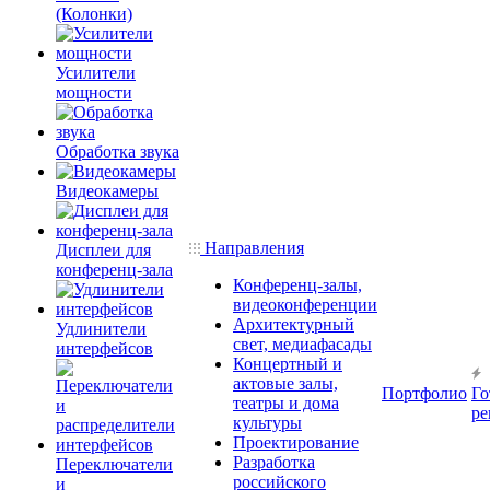
(Колонки)
Усилители
мощности
Обработка звука
Видеокамеры
Направления
Дисплеи для
конференц-зала
Конференц-залы,
видеоконференции
Архитектурный
Удлинители
свет, медиафасады
интерфейсов
Концертный и
актовые залы,
Портфолио
Го
театры и дома
ре
культуры
Проектирование
Разработка
Переключатели
российского
и