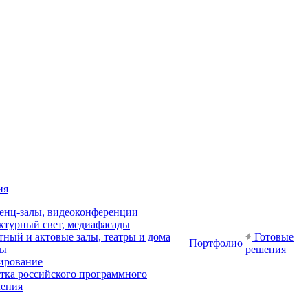
ия
енц-залы, видеоконференции
ктурный свет, медиафасады
ный и актовые залы, театры и дома
Готовые
Портфолио
ры
решения
ирование
отка российского программного
чения