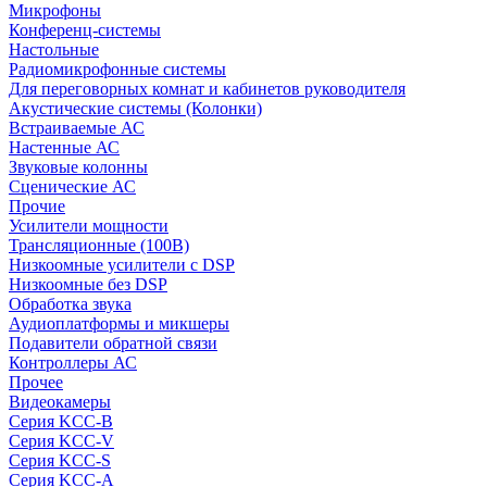
Микрофоны
Конференц-системы
Настольные
Радиомикрофонные системы
Для переговорных комнат и кабинетов руководителя
Акустические системы (Колонки)
Встраиваемые АС
Настенные АС
Звуковые колонны
Сценические АС
Прочие
Усилители мощности
Трансляционные (100В)
Низкоомные усилители с DSP
Низкоомные без DSP
Обработка звука
Аудиоплатформы и микшеры
Подавители обратной связи
Контроллеры АС
Прочее
Видеокамеры
Серия KCC-B
Серия KCC-V
Серия KCC-S
Серия KCC-A