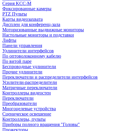
Серия KCC-M
Фиксированные камеры
PTZ Пульты
Карты видеозахвата
Дисплеи для конференц-зала
Моторизованные выдвижные мониторы
Настольные мониторы и подставки
Лифты
Панели управления
Удлинители интерфейсов
По оптоволоконному кабелю
По витой паре
Беспроводные удлинители
Прочие удлинители
Переключатели и распределители интерфейсов
Усилители-распределители
Матричные переключатели
Контроллеры видеостен
Переключатели
Преобразователи
Многоцелевые устройства
Сценическое освещение
Контроллеры, пульты
Приборы полного вращения "Головы"
Прожекторы