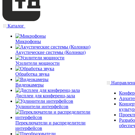
Каталог
Микрофоны
Акустические системы (Колонки)
Усилители мощности
Обработка звука
Направлен
Видеокамеры
Конфер
Дисплеи для конференц-зала
Архите
Концерт
Удлинители интерфейсов
культу
Проект
Разраб
Переключатели и распределители
обеспе
интерфейсов