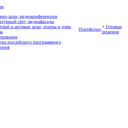
ия
енц-залы, видеоконференции
ктурный свет, медиафасады
ный и актовые залы, театры и дома
Готовые
Портфолио
ры
решения
ирование
отка российского программного
чения