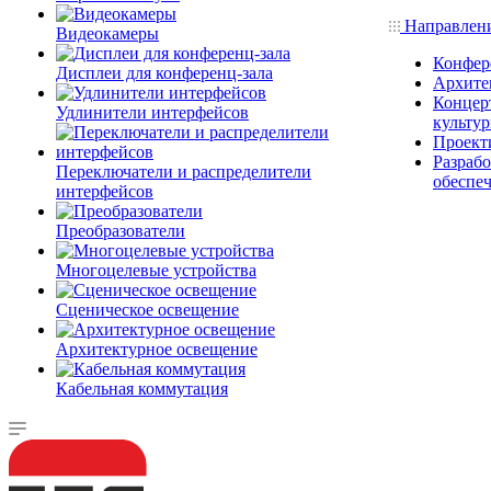
Направлен
Видеокамеры
Конфер
Дисплеи для конференц-зала
Архите
Концерт
Удлинители интерфейсов
культу
Проект
Разраб
Переключатели и распределители
обеспе
интерфейсов
Преобразователи
Многоцелевые устройства
Сценическое освещение
Архитектурное освещение
Кабельная коммутация