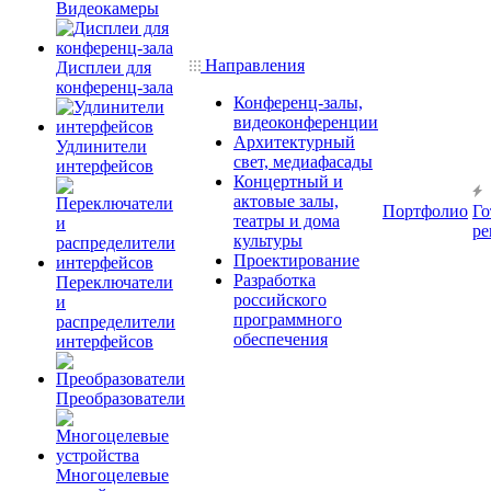
Видеокамеры
Направления
Дисплеи для
конференц-зала
Конференц-залы,
видеоконференции
Архитектурный
Удлинители
свет, медиафасады
интерфейсов
Концертный и
актовые залы,
Портфолио
Го
театры и дома
ре
культуры
Проектирование
Разработка
Переключатели
российского
и
программного
распределители
обеспечения
интерфейсов
Преобразователи
Многоцелевые