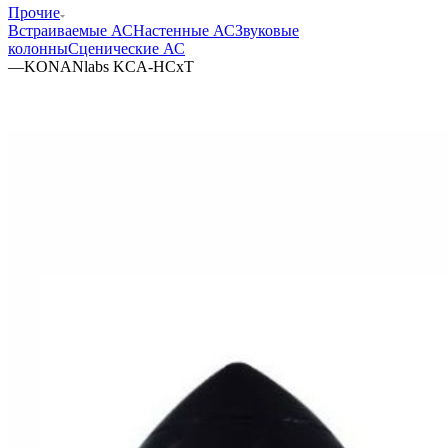
Прочие
Встраиваемые АС
Настенные АС
Звуковые
колонны
Сценические АС
—
KONANlabs KCA-HCxT