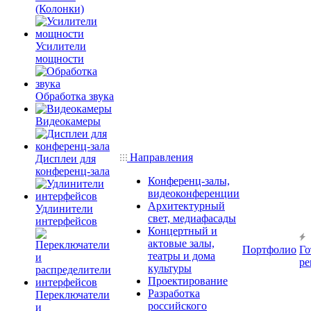
(Колонки)
Усилители
мощности
Обработка звука
Видеокамеры
Направления
Дисплеи для
конференц-зала
Конференц-залы,
видеоконференции
Архитектурный
Удлинители
свет, медиафасады
интерфейсов
Концертный и
актовые залы,
Портфолио
Го
театры и дома
ре
культуры
Проектирование
Разработка
Переключатели
российского
и