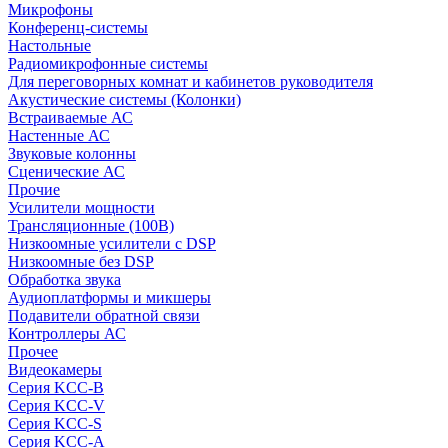
Микрофоны
Конференц-системы
Настольные
Радиомикрофонные системы
Для переговорных комнат и кабинетов руководителя
Акустические системы (Колонки)
Встраиваемые АС
Настенные АС
Звуковые колонны
Сценические АС
Прочие
Усилители мощности
Трансляционные (100В)
Низкоомные усилители с DSP
Низкоомные без DSP
Обработка звука
Аудиоплатформы и микшеры
Подавители обратной связи
Контроллеры АС
Прочее
Видеокамеры
Серия KCC-B
Серия KCC-V
Серия KCC-S
Серия KCC-A