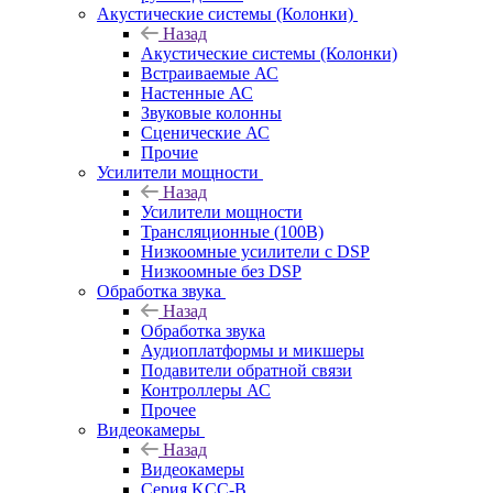
Акустические системы (Колонки)
Назад
Акустические системы (Колонки)
Встраиваемые АС
Настенные АС
Звуковые колонны
Сценические АС
Прочие
Усилители мощности
Назад
Усилители мощности
Трансляционные (100В)
Низкоомные усилители с DSP
Низкоомные без DSP
Обработка звука
Назад
Обработка звука
Аудиоплатформы и микшеры
Подавители обратной связи
Контроллеры АС
Прочее
Видеокамеры
Назад
Видеокамеры
Серия KCC-B