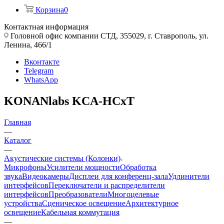
Корзина
0
Контактная информация
Головной офис компании СТД, 355029, г. Ставрополь, ул.
Ленина, 466/1
Вконтакте
Telegram
WhatsApp
KONANlabs KCA-HCxT
Главная
—
Каталог
—
Акустические системы (Колонки)
Микрофоны
Усилители мощности
Обработка
звука
Видеокамеры
Дисплеи для конференц-зала
Удлинители
интерфейсов
Переключатели и распределители
интерфейсов
Преобразователи
Многоцелевые
устройства
Сценическое освещение
Архитектурное
освещение
Кабельная коммутация
—