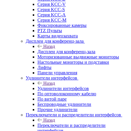
Серия KCC-V
Серия KCC-S
Серия KCC-A
Серия KCC-M
Фиксированные камеры
PTZ Пульты
Карты видеозахвата
Дисплеи для конференц-зала
Назад
Дисплеи для конференц-зала
Моторизованные выдвижные мониторы
Настольные мониторы и подставки
Лифты
Панели управления
Удлинители интерфейсов
Назад
Удлинители интерфейсов
По оптоволоконному кабелю
По витой паре
Беспроводные удлинители
Прочие удлинители
Переключатели и распределители интерфейсов
Назад
Переключатели и распределители
интерфейсов