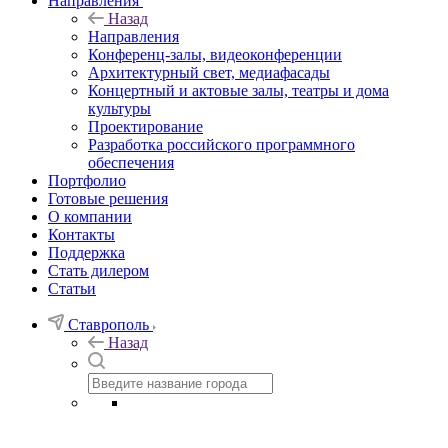
Направления
Назад
Направления
Конференц-залы, видеоконференции
Архитектурный свет, медиафасады
Концертный и актовые залы, театры и дома
культуры
Проектирование
Разработка российского программного
обеспечения
Портфолио
Готовые решения
О компании
Контакты
Поддержка
Стать дилером
Статьи
Ставрополь
Назад