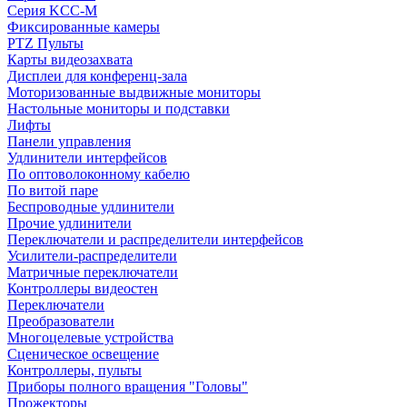
Серия KCC-M
Фиксированные камеры
PTZ Пульты
Карты видеозахвата
Дисплеи для конференц-зала
Моторизованные выдвижные мониторы
Настольные мониторы и подставки
Лифты
Панели управления
Удлинители интерфейсов
По оптоволоконному кабелю
По витой паре
Беспроводные удлинители
Прочие удлинители
Переключатели и распределители интерфейсов
Усилители-распределители
Матричные переключатели
Контроллеры видеостен
Переключатели
Преобразователи
Многоцелевые устройства
Сценическое освещение
Контроллеры, пульты
Приборы полного вращения "Головы"
Прожекторы