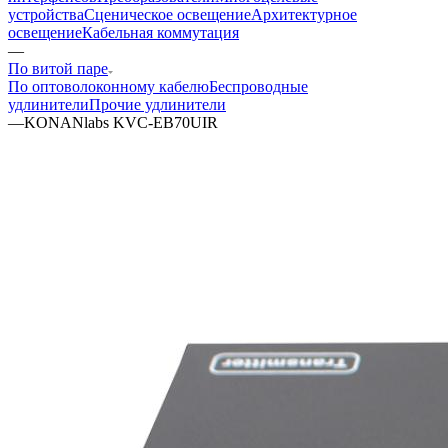
устройства
Сценическое освещение
Архитектурное
освещение
Кабельная коммутация
—
По витой паре
По оптоволоконному кабелю
Беспроводные
удлинители
Прочие удлинители
—
KONANlabs KVC-EB70UIR