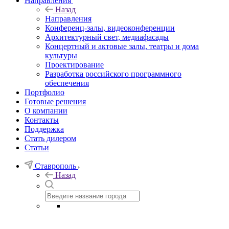
Направления
Назад
Направления
Конференц-залы, видеоконференции
Архитектурный свет, медиафасады
Концертный и актовые залы, театры и дома
культуры
Проектирование
Разработка российского программного
обеспечения
Портфолио
Готовые решения
О компании
Контакты
Поддержка
Стать дилером
Статьи
Ставрополь
Назад