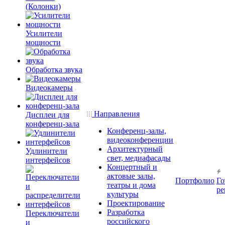
(Колонки)
Усилители
мощности
Обработка звука
Видеокамеры
Направления
Дисплеи для
конференц-зала
Конференц-залы,
видеоконференции
Архитектурный
Удлинители
свет, медиафасады
интерфейсов
Концертный и
актовые залы,
Портфолио
Го
театры и дома
ре
культуры
Проектирование
Разработка
Переключатели
российского
и