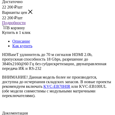
Достаточно
22 200
₽
/шт
Варианты цен
22 200
₽
/шт
Подробности
В корзину
Купить в 1 клик
Описание
Как купить
HDBaseT удлинитель до 70 м сигналов HDMI 2.0b,
пропускная способность 18 Gbps, разрешение до
3840х2160@60 Гц без субдискретизации, двунаправленная
передача ИК и RS-232
ВНИМАНИЕ! Данная модель более не производится,
доступна до исчерпания складских запасов. В новые проекты
рекомендуем включать
KVC-EB70HIR
или KVC-EB100UL
(обе модели совместимы с модульными матричными
переключателями).
Документация