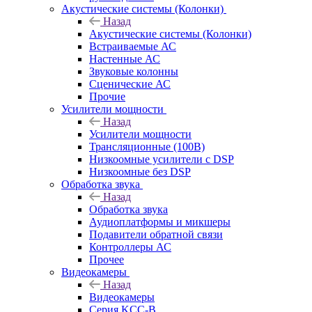
Акустические системы (Колонки)
Назад
Акустические системы (Колонки)
Встраиваемые АС
Настенные АС
Звуковые колонны
Сценические АС
Прочие
Усилители мощности
Назад
Усилители мощности
Трансляционные (100В)
Низкоомные усилители с DSP
Низкоомные без DSP
Обработка звука
Назад
Обработка звука
Аудиоплатформы и микшеры
Подавители обратной связи
Контроллеры АС
Прочее
Видеокамеры
Назад
Видеокамеры
Серия KCC-B