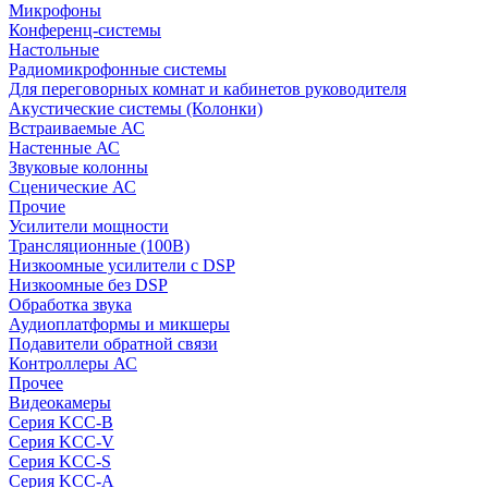
Микрофоны
Конференц-системы
Настольные
Радиомикрофонные системы
Для переговорных комнат и кабинетов руководителя
Акустические системы (Колонки)
Встраиваемые АС
Настенные АС
Звуковые колонны
Сценические АС
Прочие
Усилители мощности
Трансляционные (100В)
Низкоомные усилители с DSP
Низкоомные без DSP
Обработка звука
Аудиоплатформы и микшеры
Подавители обратной связи
Контроллеры АС
Прочее
Видеокамеры
Серия KCC-B
Серия KCC-V
Серия KCC-S
Серия KCC-A