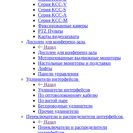
Серия KCC-V
Серия KCC-S
Серия KCC-A
Серия KCC-M
Фиксированные камеры
PTZ Пульты
Карты видеозахвата
Дисплеи для конференц-зала
Назад
Дисплеи для конференц-зала
Моторизованные выдвижные мониторы
Настольные мониторы и подставки
Лифты
Панели управления
Удлинители интерфейсов
Назад
Удлинители интерфейсов
По оптоволоконному кабелю
По витой паре
Беспроводные удлинители
Прочие удлинители
Переключатели и распределители интерфейсов
Назад
Переключатели и распределители
интерфейсов