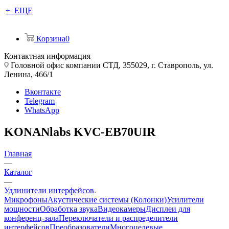
+ ЕЩЕ
Корзина
0
Контактная информация
Головной офис компании СТД, 355029, г. Ставрополь, ул.
Ленина, 466/1
Вконтакте
Telegram
WhatsApp
KONANlabs KVC-EB70UIR
Главная
—
Каталог
—
Удлинители интерфейсов
Микрофоны
Акустические системы (Колонки)
Усилители
мощности
Обработка звука
Видеокамеры
Дисплеи для
конференц-зала
Переключатели и распределители
интерфейсов
Преобразователи
Многоцелевые