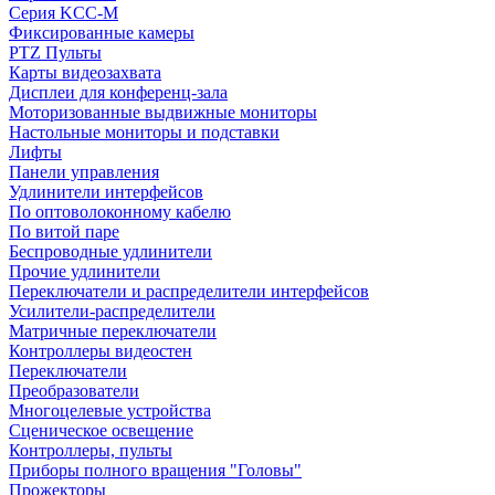
Серия KCC-M
Фиксированные камеры
PTZ Пульты
Карты видеозахвата
Дисплеи для конференц-зала
Моторизованные выдвижные мониторы
Настольные мониторы и подставки
Лифты
Панели управления
Удлинители интерфейсов
По оптоволоконному кабелю
По витой паре
Беспроводные удлинители
Прочие удлинители
Переключатели и распределители интерфейсов
Усилители-распределители
Матричные переключатели
Контроллеры видеостен
Переключатели
Преобразователи
Многоцелевые устройства
Сценическое освещение
Контроллеры, пульты
Приборы полного вращения "Головы"
Прожекторы