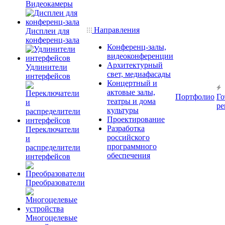
Видеокамеры
Направления
Дисплеи для
конференц-зала
Конференц-залы,
видеоконференции
Архитектурный
Удлинители
свет, медиафасады
интерфейсов
Концертный и
актовые залы,
Портфолио
Го
театры и дома
ре
культуры
Проектирование
Разработка
Переключатели
российского
и
программного
распределители
обеспечения
интерфейсов
Преобразователи
Многоцелевые