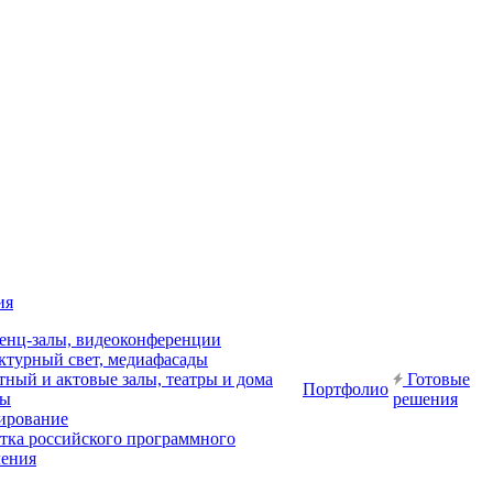
ия
енц-залы, видеоконференции
ктурный свет, медиафасады
ный и актовые залы, театры и дома
Готовые
Портфолио
ры
решения
ирование
отка российского программного
чения