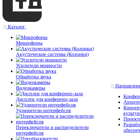
Каталог
Микрофоны
Акустические системы (Колонки)
Усилители мощности
Обработка звука
Направлен
Видеокамеры
Конфер
Дисплеи для конференц-зала
Архите
Концерт
Удлинители интерфейсов
культу
Проект
Разраб
Переключатели и распределители
обеспе
интерфейсов