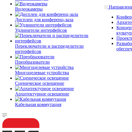
Направлен
Видеокамеры
Конфер
Дисплеи для конференц-зала
Архите
Концерт
Удлинители интерфейсов
культу
Проект
Разраб
Переключатели и распределители
обеспе
интерфейсов
Преобразователи
Многоцелевые устройства
Сценическое освещение
Архитектурное освещение
Кабельная коммутация