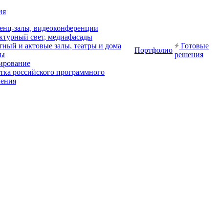
ия
енц-залы, видеоконференции
ктурный свет, медиафасады
ный и актовые залы, театры и дома
Готовые
Портфолио
ры
решения
ирование
отка российского программного
чения