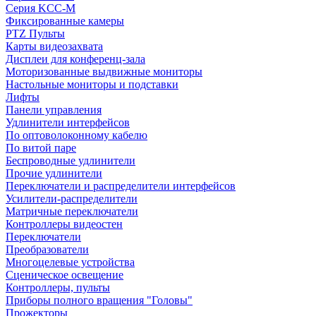
Серия KCC-M
Фиксированные камеры
PTZ Пульты
Карты видеозахвата
Дисплеи для конференц-зала
Моторизованные выдвижные мониторы
Настольные мониторы и подставки
Лифты
Панели управления
Удлинители интерфейсов
По оптоволоконному кабелю
По витой паре
Беспроводные удлинители
Прочие удлинители
Переключатели и распределители интерфейсов
Усилители-распределители
Матричные переключатели
Контроллеры видеостен
Переключатели
Преобразователи
Многоцелевые устройства
Сценическое освещение
Контроллеры, пульты
Приборы полного вращения "Головы"
Прожекторы