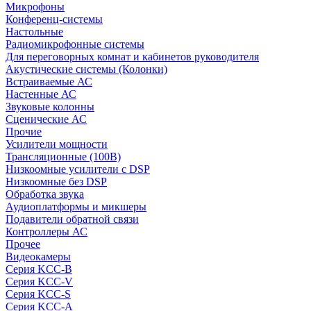
Микрофоны
Конференц-системы
Настольные
Радиомикрофонные системы
Для переговорных комнат и кабинетов руководителя
Акустические системы (Колонки)
Встраиваемые АС
Настенные АС
Звуковые колонны
Сценические АС
Прочие
Усилители мощности
Трансляционные (100В)
Низкоомные усилители с DSP
Низкоомные без DSP
Обработка звука
Аудиоплатформы и микшеры
Подавители обратной связи
Контроллеры АС
Прочее
Видеокамеры
Серия KCC-B
Серия KCC-V
Серия KCC-S
Серия KCC-A