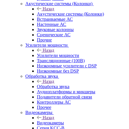
Акустические системы (Колонки)
Назад
Акустические системы (Колонки)
Встраиваемые АС
Настенные АС
Звуковые колонны
Сценические АС
Прочие
Усилители мощности
Назад
Усилители мощности
Трансляционные (100В)
Низкоомные усилители с DSP
Низкоомные без DSP
Обработка звука
Назад
Обработка звука
Аудиоплатформы и микшеры
Подавители обратной связи
Контроллеры АС
Прочее
Видеокамеры
Назад
Видеокамеры
Серия KCC-B