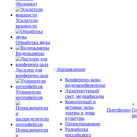
(Колонки)
Усилители
мощности
Обработка звука
Видеокамеры
Направления
Дисплеи для
конференц-зала
Конференц-залы,
видеоконференции
Архитектурный
Удлинители
свет, медиафасады
интерфейсов
Концертный и
актовые залы,
Портфолио
Го
театры и дома
ре
культуры
Проектирование
Разработка
Переключатели
российского
и