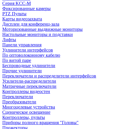
Серия KCC-M
Фиксированные камеры
PTZ Пульты
Карты видеозахвата
Дисплеи для конференц-зала
Моторизованные выдвижные мониторы
Настольные мониторы и подставки
Лифты
Панели управления
Удлинители интерфейсов
По оптоволоконному кабелю
По витой паре
Беспроводные удлинители
Прочие удлинители
Переключатели и распределители интерфейсов
Усилители-распределители
Матричные переключатели
Контроллеры видеостен
Переключатели
Преобразователи
Многоцелевые устройства
Сценическое освещение
Контроллеры, пульты
Приборы полного вращения "Головы"
Прожекторы