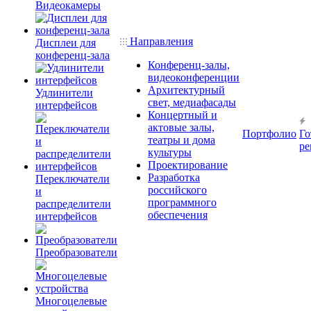
Видеокамеры
Направления
Дисплеи для
конференц-зала
Конференц-залы,
видеоконференции
Архитектурный
Удлинители
свет, медиафасады
интерфейсов
Концертный и
актовые залы,
Портфолио
Го
театры и дома
ре
культуры
Проектирование
Разработка
Переключатели
российского
и
программного
распределители
обеспечения
интерфейсов
Преобразователи
Многоцелевые