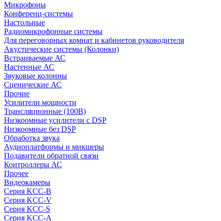
Микрофоны
Конференц-системы
Настольные
Радиомикрофонные системы
Для переговорных комнат и кабинетов руководителя
Акустические системы (Колонки)
Встраиваемые АС
Настенные АС
Звуковые колонны
Сценические АС
Прочие
Усилители мощности
Трансляционные (100В)
Низкоомные усилители с DSP
Низкоомные без DSP
Обработка звука
Аудиоплатформы и микшеры
Подавители обратной связи
Контроллеры АС
Прочее
Видеокамеры
Серия KCC-B
Серия KCC-V
Серия KCC-S
Серия KCC-A