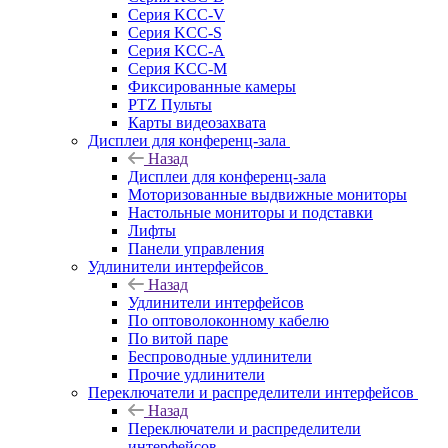
Серия KCC-V
Серия KCC-S
Серия KCC-A
Серия KCC-M
Фиксированные камеры
PTZ Пульты
Карты видеозахвата
Дисплеи для конференц-зала
Назад
Дисплеи для конференц-зала
Моторизованные выдвижные мониторы
Настольные мониторы и подставки
Лифты
Панели управления
Удлинители интерфейсов
Назад
Удлинители интерфейсов
По оптоволоконному кабелю
По витой паре
Беспроводные удлинители
Прочие удлинители
Переключатели и распределители интерфейсов
Назад
Переключатели и распределители
интерфейсов