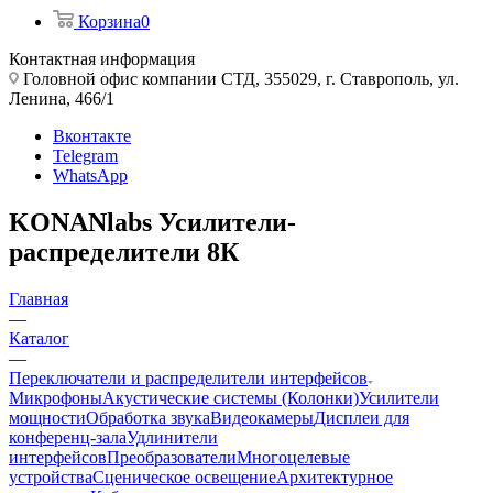
Корзина
0
Контактная информация
Головной офис компании СТД, 355029, г. Ставрополь, ул.
Ленина, 466/1
Вконтакте
Telegram
WhatsApp
KONANlabs Усилители-
распределители 8К
Главная
—
Каталог
—
Переключатели и распределители интерфейсов
Микрофоны
Акустические системы (Колонки)
Усилители
мощности
Обработка звука
Видеокамеры
Дисплеи для
конференц-зала
Удлинители
интерфейсов
Преобразователи
Многоцелевые
устройства
Сценическое освещение
Архитектурное