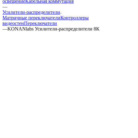
освещение
Кабельная коммутация
—
Усилители-распределители
Матричные переключатели
Контроллеры
видеостен
Переключатели
—
KONANlabs Усилители-распределители 8К