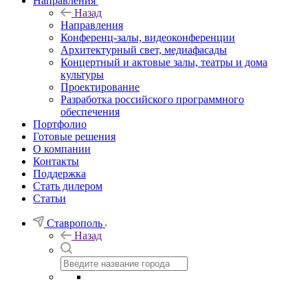
Направления
Назад
Направления
Конференц-залы, видеоконференции
Архитектурный свет, медиафасады
Концертный и актовые залы, театры и дома
культуры
Проектирование
Разработка российского программного
обеспечения
Портфолио
Готовые решения
О компании
Контакты
Поддержка
Стать дилером
Статьи
Ставрополь
Назад