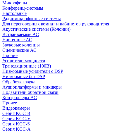
Микрофоны
Конференц-системы
Настольные
Радиомикрофонные системы
Для переговорных комнат и кабинетов руководителя
Акустические системы (Колонки)
Встраиваемые АС
Настенные АС
Звуковые колонны
Сценические АС
Прочие
Усилители мощности
Трансляционные (100В)
Низкоомные усилители с DSP
Низкоомные без DSP
Обработка звука
Аудиоплатформы и микшеры
Подавители обратной связи
Контроллеры АС
Прочее
Видеокамеры
Серия KCC-B
Серия KCC-V
Серия KCC-S
Серия KCC-A