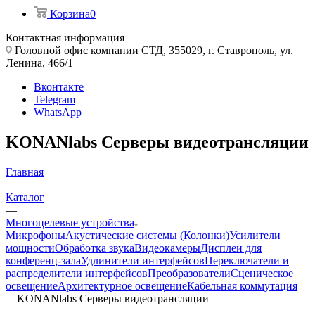
Корзина
0
Контактная информация
Головной офис компании СТД, 355029, г. Ставрополь, ул.
Ленина, 466/1
Вконтакте
Telegram
WhatsApp
KONANlabs Серверы видеотрансляции
Главная
—
Каталог
—
Многоцелевые устройства
Микрофоны
Акустические системы (Колонки)
Усилители
мощности
Обработка звука
Видеокамеры
Дисплеи для
конференц-зала
Удлинители интерфейсов
Переключатели и
распределители интерфейсов
Преобразователи
Сценическое
освещение
Архитектурное освещение
Кабельная коммутация
—
KONANlabs Серверы видеотрансляции