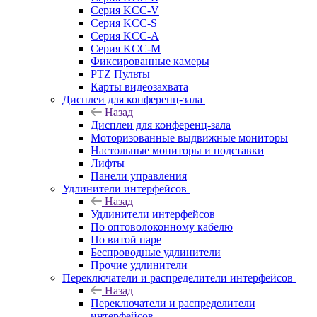
Серия KCC-V
Серия KCC-S
Серия KCC-A
Серия KCC-M
Фиксированные камеры
PTZ Пульты
Карты видеозахвата
Дисплеи для конференц-зала
Назад
Дисплеи для конференц-зала
Моторизованные выдвижные мониторы
Настольные мониторы и подставки
Лифты
Панели управления
Удлинители интерфейсов
Назад
Удлинители интерфейсов
По оптоволоконному кабелю
По витой паре
Беспроводные удлинители
Прочие удлинители
Переключатели и распределители интерфейсов
Назад
Переключатели и распределители
интерфейсов