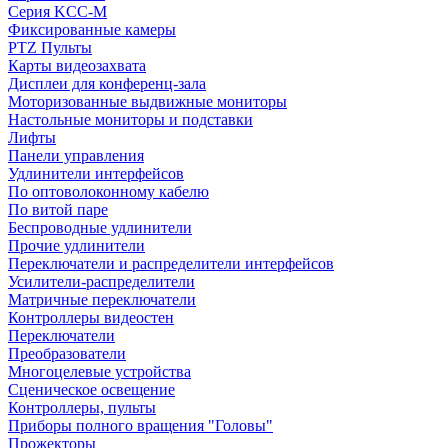
Серия KCC-M
Фиксированные камеры
PTZ Пульты
Карты видеозахвата
Дисплеи для конференц-зала
Моторизованные выдвижные мониторы
Настольные мониторы и подставки
Лифты
Панели управления
Удлинители интерфейсов
По оптоволоконному кабелю
По витой паре
Беспроводные удлинители
Прочие удлинители
Переключатели и распределители интерфейсов
Усилители-распределители
Матричные переключатели
Контроллеры видеостен
Переключатели
Преобразователи
Многоцелевые устройства
Сценическое освещение
Контроллеры, пульты
Приборы полного вращения "Головы"
Прожекторы