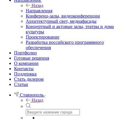
Направления
Назад
Направления
Конференц-залы, видеоконференции
Архитектурный свет, медиафасады
Концертный и актовые залы, театры и дома
культуры
Проектирование
Разработка российского программного
обеспечения
Портфолио
Готовые решения
О компании
Контакты
Поддержка
Стать дилером
Статьи
Ставрополь
Назад