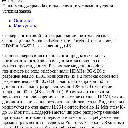
Под заказ
Наши менеджеры обязательно свяжутся с вами и уточнят
условия заказа
Описание
Как купить
Серверы потоковой видеотрансляции, автоматическая
трансляция на Youtube, ВКонтакте, Facebook и т. д., входы
HDMI и 3G-SDI, разрешение до 4К
Серия серверов видеотрансляции предназначена для
организации потокового вещания видеосигнала с
аудиосопровождением. Различные модели пособны
принимать на вход видеосигналы HDMI и 3G-SDI с
разрешением до 4K30, кодировать их в 2 потока: основной
разрешением до 3840x2160 с частотой кадров до 60 Гц,
дополнительный с разрешением до 1280х720 с частотой
кадров до 60 Гц (4К - до 30 Гц). Возможна трансляция
звукового сопровождения как в составе сигнала HDMI, так и с
дополнительного аналогового линейного входа. Видеосигнал
кодируется по стандарту H.264 с битрейтом до 12 Мбит/с (4К -
до 16 Мбит/с). Поддерживаются широко распространённые
протоколы потоковой передачи видео, в т. ч. требуемые для
прямой трансляции на сервисы YouTube, Facebook, ВКонтакте
и т. п. При правильной настройке сервер начинает