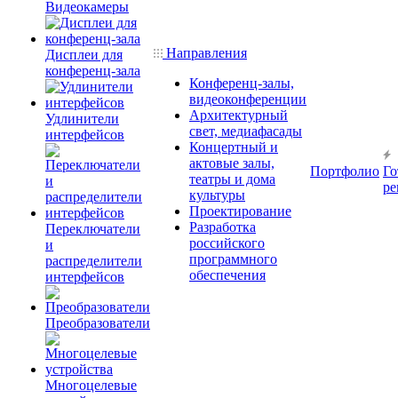
Видеокамеры
Направления
Дисплеи для
конференц-зала
Конференц-залы,
видеоконференции
Архитектурный
Удлинители
свет, медиафасады
интерфейсов
Концертный и
актовые залы,
Портфолио
Го
театры и дома
ре
культуры
Проектирование
Разработка
Переключатели
российского
и
программного
распределители
обеспечения
интерфейсов
Преобразователи
Многоцелевые