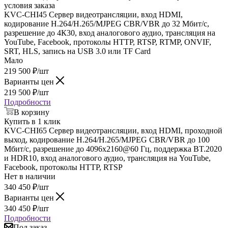
условия заказа
KVC-CHI45 Сервер видеотрансляции, вход HDMI,
кодирование H.264/H.265/MJPEG CBR/VBR до 32 Мбит/с,
разрешение до 4К30, вход аналогового аудио, трансляция на
YouTube, Facebook, протоколы HTTP, RTSP, RTMP, ONVIF,
SRT, HLS, запись на USB 3.0 или TF Card
Мало
219 500
₽
/шт
Варианты цен
219 500
₽
/шт
Подробности
В корзину
Купить в 1 клик
KVC-CHI65 Сервер видеотрансляции, вход HDMI, проходной
выход, кодирование H.264/H.265/MJPEG CBR/VBR до 100
Мбит/с, разрешение до 4096x2160@60 Гц, поддержка BT.2020
и HDR10, вход аналогового аудио, трансляция на YouTube,
Facebook, протоколы HTTP, RTSP
Нет в наличии
340 450
₽
/шт
Варианты цен
340 450
₽
/шт
Подробности
Под заказ