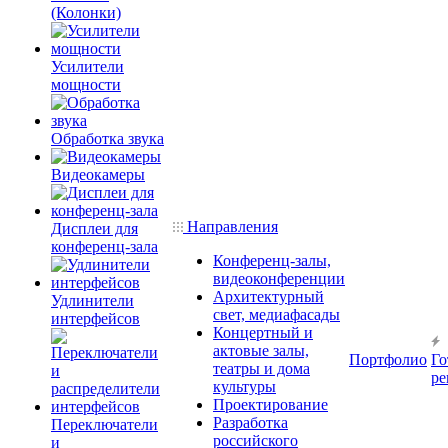
(Колонки)
Усилители
мощности
Обработка звука
Видеокамеры
Направления
Дисплеи для
конференц-зала
Конференц-залы,
видеоконференции
Архитектурный
Удлинители
свет, медиафасады
интерфейсов
Концертный и
актовые залы,
Портфолио
Го
театры и дома
ре
культуры
Проектирование
Разработка
Переключатели
российского
и