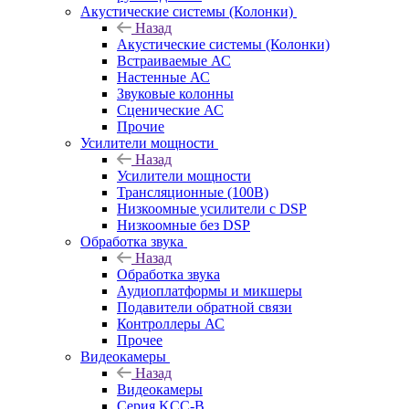
Акустические системы (Колонки)
Назад
Акустические системы (Колонки)
Встраиваемые АС
Настенные АС
Звуковые колонны
Сценические АС
Прочие
Усилители мощности
Назад
Усилители мощности
Трансляционные (100В)
Низкоомные усилители с DSP
Низкоомные без DSP
Обработка звука
Назад
Обработка звука
Аудиоплатформы и микшеры
Подавители обратной связи
Контроллеры АС
Прочее
Видеокамеры
Назад
Видеокамеры
Серия KCC-B