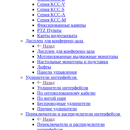
Серия KCC-V
Серия KCC-S
Серия KCC-A
Серия KCC-M
Фиксированные камеры
PTZ Пульты
Карты видеозахвата
Дисплеи для конференц-зала
Назад
Дисплеи для конференц-зала
Моторизованные выдвижные мониторы
Настольные мониторы и подставки
Лифты
Панели управления
Удлинители интерфейсов
Назад
Удлинители интерфейсов
По оптоволоконному кабелю
По витой паре
Беспроводные удлинители
Прочие удлинители
Переключатели и распределители интерфейсов
Назад
Переключатели и распределители
интерфейсов