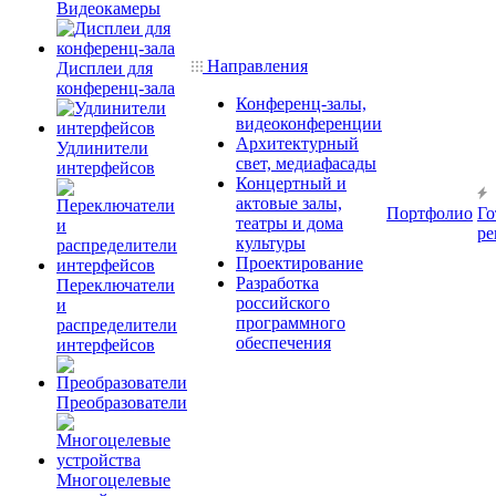
Видеокамеры
Направления
Дисплеи для
конференц-зала
Конференц-залы,
видеоконференции
Архитектурный
Удлинители
свет, медиафасады
интерфейсов
Концертный и
актовые залы,
Портфолио
Го
театры и дома
ре
культуры
Проектирование
Разработка
Переключатели
российского
и
программного
распределители
обеспечения
интерфейсов
Преобразователи
Многоцелевые