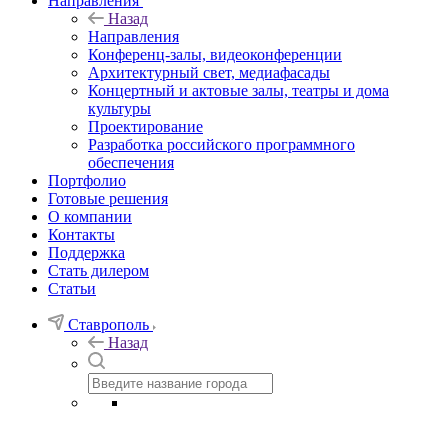
Направления
Назад
Направления
Конференц-залы, видеоконференции
Архитектурный свет, медиафасады
Концертный и актовые залы, театры и дома
культуры
Проектирование
Разработка российского программного
обеспечения
Портфолио
Готовые решения
О компании
Контакты
Поддержка
Стать дилером
Статьи
Ставрополь
Назад