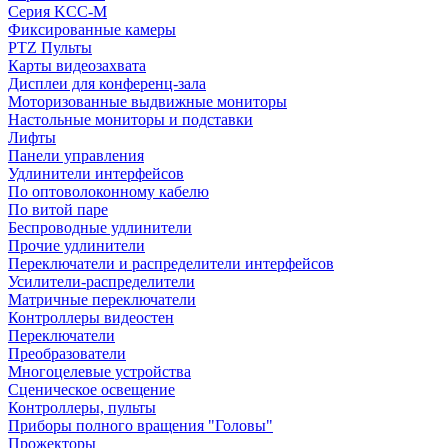
Серия KCC-M
Фиксированные камеры
PTZ Пульты
Карты видеозахвата
Дисплеи для конференц-зала
Моторизованные выдвижные мониторы
Настольные мониторы и подставки
Лифты
Панели управления
Удлинители интерфейсов
По оптоволоконному кабелю
По витой паре
Беспроводные удлинители
Прочие удлинители
Переключатели и распределители интерфейсов
Усилители-распределители
Матричные переключатели
Контроллеры видеостен
Переключатели
Преобразователи
Многоцелевые устройства
Сценическое освещение
Контроллеры, пульты
Приборы полного вращения "Головы"
Прожекторы