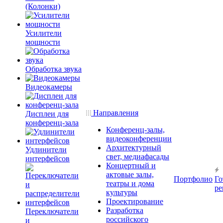
(Колонки)
Усилители
мощности
Обработка звука
Видеокамеры
Направления
Дисплеи для
конференц-зала
Конференц-залы,
видеоконференции
Архитектурный
Удлинители
свет, медиафасады
интерфейсов
Концертный и
актовые залы,
Портфолио
Го
театры и дома
ре
культуры
Проектирование
Разработка
Переключатели
российского
и