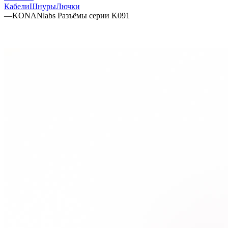
Кабели
Шнуры
Лючки
—
KONANlabs Разъёмы серии K091