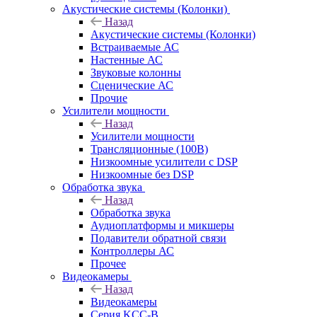
Акустические системы (Колонки)
Назад
Акустические системы (Колонки)
Встраиваемые АС
Настенные АС
Звуковые колонны
Сценические АС
Прочие
Усилители мощности
Назад
Усилители мощности
Трансляционные (100В)
Низкоомные усилители с DSP
Низкоомные без DSP
Обработка звука
Назад
Обработка звука
Аудиоплатформы и микшеры
Подавители обратной связи
Контроллеры АС
Прочее
Видеокамеры
Назад
Видеокамеры
Серия KCC-B