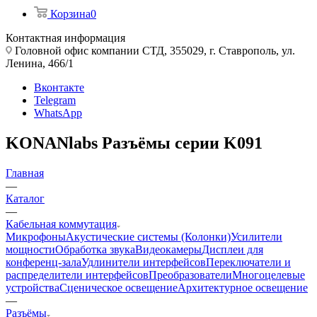
Корзина
0
Контактная информация
Головной офис компании СТД, 355029, г. Ставрополь, ул.
Ленина, 466/1
Вконтакте
Telegram
WhatsApp
KONANlabs Разъёмы серии K091
Главная
—
Каталог
—
Кабельная коммутация
Микрофоны
Акустические системы (Колонки)
Усилители
мощности
Обработка звука
Видеокамеры
Дисплеи для
конференц-зала
Удлинители интерфейсов
Переключатели и
распределители интерфейсов
Преобразователи
Многоцелевые
устройства
Сценическое освещение
Архитектурное освещение
—
Разъёмы