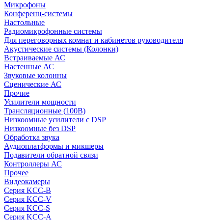
Микрофоны
Конференц-системы
Настольные
Радиомикрофонные системы
Для переговорных комнат и кабинетов руководителя
Акустические системы (Колонки)
Встраиваемые АС
Настенные АС
Звуковые колонны
Сценические АС
Прочие
Усилители мощности
Трансляционные (100В)
Низкоомные усилители с DSP
Низкоомные без DSP
Обработка звука
Аудиоплатформы и микшеры
Подавители обратной связи
Контроллеры АС
Прочее
Видеокамеры
Серия KCC-B
Серия KCC-V
Серия KCC-S
Серия KCC-A