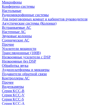
Микрофоны
Конференц-системы
Настольные
Радиомикрофонные системы
Для переговорных комнат и кабинетов руководителя
Акустические системы (Колонки)
Встраиваемые АС
Настенные АС
Звуковые колонны
Сценические АС
Прочие
Усилители мощности
Трансляционные (100В)
Низкоомные усилители с DSP
Низкоомные без DSP
Обработка звука
Аудиоплатформы и микшеры
Подавители обратной связи
Контроллеры АС
Прочее
Видеокамеры
Серия KCC-B
Серия KCC-V
Серия KCC-S
Серия KCC-A