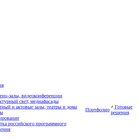
ия
енц-залы, видеоконференции
ктурный свет, медиафасады
ный и актовые залы, театры и дома
Готовые
Портфолио
ры
решения
ирование
отка российского программного
чения