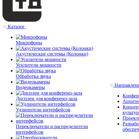
Каталог
Микрофоны
Акустические системы (Колонки)
Усилители мощности
Обработка звука
Направлен
Видеокамеры
Конфер
Дисплеи для конференц-зала
Архите
Концерт
Удлинители интерфейсов
культу
Проект
Разраб
Переключатели и распределители
обеспе
интерфейсов