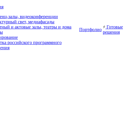
ия
енц-залы, видеоконференции
ктурный свет, медиафасады
ный и актовые залы, театры и дома
Готовые
Портфолио
ры
решения
ирование
отка российского программного
чения