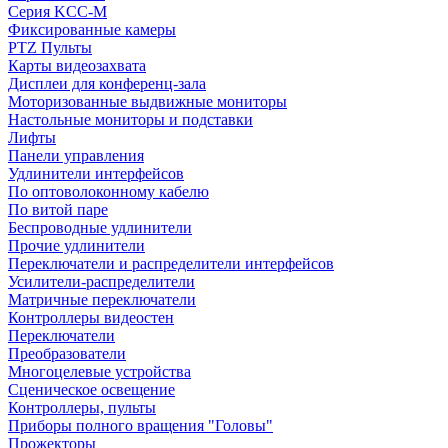
Серия KCC-M
Фиксированные камеры
PTZ Пульты
Карты видеозахвата
Дисплеи для конференц-зала
Моторизованные выдвижные мониторы
Настольные мониторы и подставки
Лифты
Панели управления
Удлинители интерфейсов
По оптоволоконному кабелю
По витой паре
Беспроводные удлинители
Прочие удлинители
Переключатели и распределители интерфейсов
Усилители-распределители
Матричные переключатели
Контроллеры видеостен
Переключатели
Преобразователи
Многоцелевые устройства
Сценическое освещение
Контроллеры, пульты
Приборы полного вращения "Головы"
Прожекторы