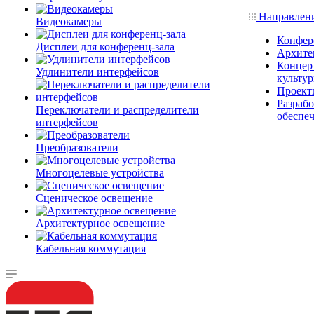
Направлен
Видеокамеры
Конфер
Дисплеи для конференц-зала
Архите
Концерт
Удлинители интерфейсов
культу
Проект
Разраб
Переключатели и распределители
обеспе
интерфейсов
Преобразователи
Многоцелевые устройства
Сценическое освещение
Архитектурное освещение
Кабельная коммутация