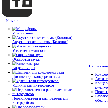
Каталог
Микрофоны
Акустические системы (Колонки)
Усилители мощности
Обработка звука
Направлен
Видеокамеры
Конфер
Дисплеи для конференц-зала
Архите
Концерт
Удлинители интерфейсов
культу
Проект
Разраб
Переключатели и распределители
обеспе
интерфейсов