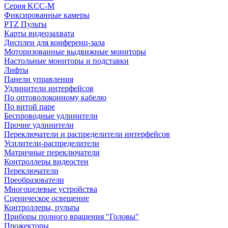
Серия KCC-M
Фиксированные камеры
PTZ Пульты
Карты видеозахвата
Дисплеи для конференц-зала
Моторизованные выдвижные мониторы
Настольные мониторы и подставки
Лифты
Панели управления
Удлинители интерфейсов
По оптоволоконному кабелю
По витой паре
Беспроводные удлинители
Прочие удлинители
Переключатели и распределители интерфейсов
Усилители-распределители
Матричные переключатели
Контроллеры видеостен
Переключатели
Преобразователи
Многоцелевые устройства
Сценическое освещение
Контроллеры, пульты
Приборы полного вращения "Головы"
Прожекторы