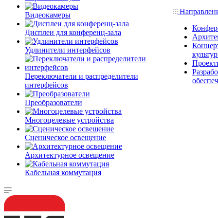
Направлен
Видеокамеры
Конфер
Дисплеи для конференц-зала
Архите
Концерт
Удлинители интерфейсов
культу
Проект
Разраб
Переключатели и распределители
обеспе
интерфейсов
Преобразователи
Многоцелевые устройства
Сценическое освещение
Архитектурное освещение
Кабельная коммутация