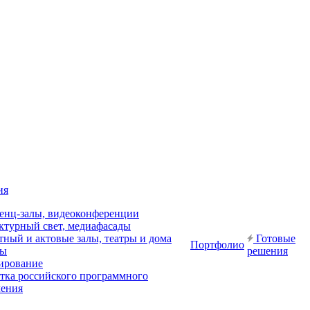
ия
енц-залы, видеоконференции
ктурный свет, медиафасады
ный и актовые залы, театры и дома
Готовые
Портфолио
ры
решения
ирование
отка российского программного
чения