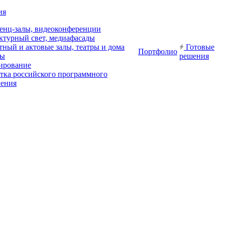
ия
енц-залы, видеоконференции
ктурный свет, медиафасады
ный и актовые залы, театры и дома
Готовые
Портфолио
ры
решения
ирование
отка российского программного
чения