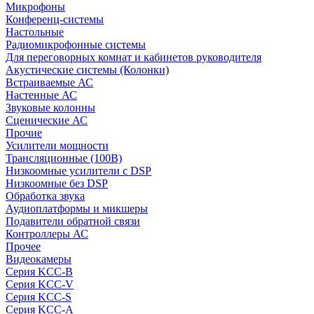
Микрофоны
Конференц-системы
Настольные
Радиомикрофонные системы
Для переговорных комнат и кабинетов руководителя
Акустические системы (Колонки)
Встраиваемые АС
Настенные АС
Звуковые колонны
Сценические АС
Прочие
Усилители мощности
Трансляционные (100В)
Низкоомные усилители с DSP
Низкоомные без DSP
Обработка звука
Аудиоплатформы и микшеры
Подавители обратной связи
Контроллеры АС
Прочее
Видеокамеры
Серия KCC-B
Серия KCC-V
Серия KCC-S
Серия KCC-A