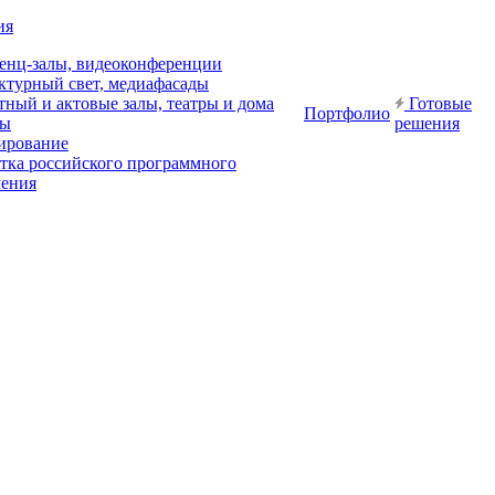
ия
енц-залы, видеоконференции
ктурный свет, медиафасады
ный и актовые залы, театры и дома
Готовые
Портфолио
ры
решения
ирование
отка российского программного
чения