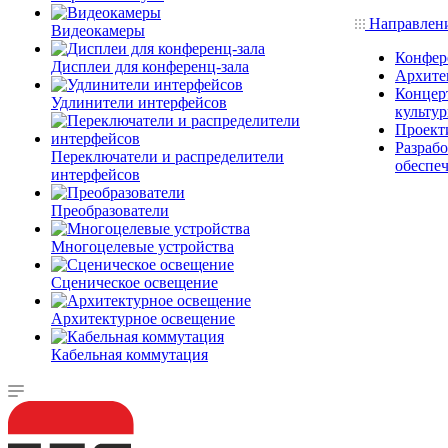
Направлен
Видеокамеры
Конфер
Дисплеи для конференц-зала
Архите
Концерт
Удлинители интерфейсов
культу
Проект
Разраб
Переключатели и распределители
обеспе
интерфейсов
Преобразователи
Многоцелевые устройства
Сценическое освещение
Архитектурное освещение
Кабельная коммутация