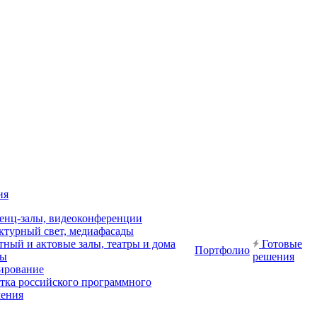
ия
енц-залы, видеоконференции
ктурный свет, медиафасады
ный и актовые залы, театры и дома
Готовые
Портфолио
ры
решения
ирование
отка российского программного
чения