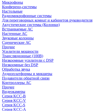
Микрофоны
Конференц-системы
Настольные
Радиомикрофонные системы
Для переговорных комнат и кабинетов руководителя
Акустические системы (Колонки)
Встраиваемые АС
Настенные АС
Звуковые колонны
Сценические АС
Прочие
Усилители мощности
Трансляционные (100В)
Низкоомные усилители с DSP
Низкоомные без DSP
Обработка звука
Аудиоплатформы и микшеры
Подавители обратной связи
Контроллеры АС
Прочее
Видеокамеры
Серия KCC-B
Серия KCC-V
Серия KCC-S
Серия KCC-A