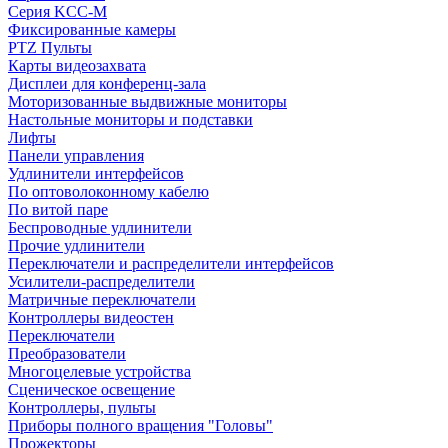
Серия KCC-M
Фиксированные камеры
PTZ Пульты
Карты видеозахвата
Дисплеи для конференц-зала
Моторизованные выдвижные мониторы
Настольные мониторы и подставки
Лифты
Панели управления
Удлинители интерфейсов
По оптоволоконному кабелю
По витой паре
Беспроводные удлинители
Прочие удлинители
Переключатели и распределители интерфейсов
Усилители-распределители
Матричные переключатели
Контроллеры видеостен
Переключатели
Преобразователи
Многоцелевые устройства
Сценическое освещение
Контроллеры, пульты
Приборы полного вращения "Головы"
Прожекторы