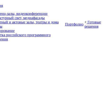
ия
енц-залы, видеоконференции
ктурный свет, медиафасады
ный и актовые залы, театры и дома
Готовые
Портфолио
ры
решения
ирование
отка российского программного
чения