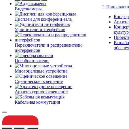
Направлен
Видеокамеры
Конфер
Дисплеи для конференц-зала
Архите
Концерт
Удлинители интерфейсов
культу
Проект
Разраб
Переключатели и распределители
обеспе
интерфейсов
Преобразователи
Многоцелевые устройства
Сценическое освещение
Архитектурное освещение
Кабельная коммутация