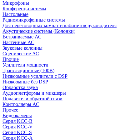
Микрофоны
Конференц-системы
Настольные
Радиомикрофонные системы
Для переговорных комнат и кабинетов руководителя
Акустические системы (Колонки)
Встраиваемые АС
Настенные АС
Звуковые колонны
Сценические АС
Прочие
Усилители мощности
Трансляционные (100В)
Низкоомные усилители с DSP
Низкоомные без DSP
Обработка звука
Аудиоплатформы и микшеры
Подавители обратной связи
Контроллеры АС
Прочее
Видеокамеры
Серия KCC-B
Серия KCC-V
Серия KCC-S
Серия KCC-A