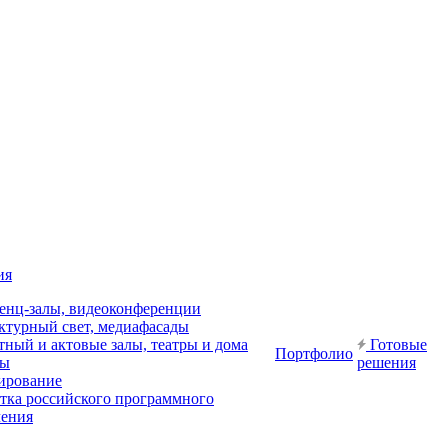
ия
енц-залы, видеоконференции
ктурный свет, медиафасады
ный и актовые залы, театры и дома
Готовые
Портфолио
ры
решения
ирование
отка российского программного
чения