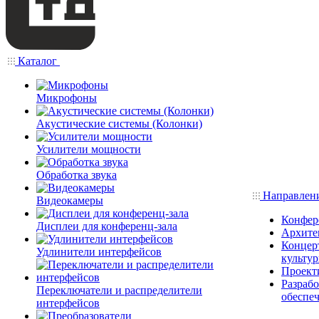
Каталог
Микрофоны
Акустические системы (Колонки)
Усилители мощности
Обработка звука
Направлен
Видеокамеры
Конфер
Дисплеи для конференц-зала
Архите
Концерт
Удлинители интерфейсов
культу
Проект
Разраб
Переключатели и распределители
обеспе
интерфейсов