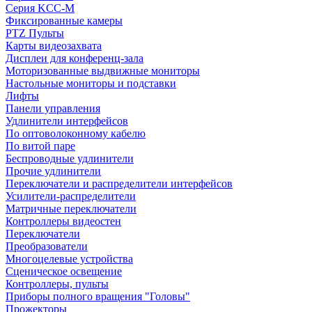
Серия KCC-M
Фиксированные камеры
PTZ Пульты
Карты видеозахвата
Дисплеи для конференц-зала
Моторизованные выдвижные мониторы
Настольные мониторы и подставки
Лифты
Панели управления
Удлинители интерфейсов
По оптоволоконному кабелю
По витой паре
Беспроводные удлинители
Прочие удлинители
Переключатели и распределители интерфейсов
Усилители-распределители
Матричные переключатели
Контроллеры видеостен
Переключатели
Преобразователи
Многоцелевые устройства
Сценическое освещение
Контроллеры, пульты
Приборы полного вращения "Головы"
Прожекторы