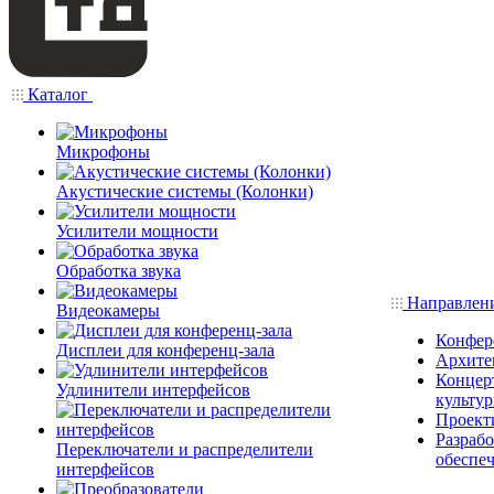
Каталог
Микрофоны
Акустические системы (Колонки)
Усилители мощности
Обработка звука
Направлен
Видеокамеры
Конфер
Дисплеи для конференц-зала
Архите
Концерт
Удлинители интерфейсов
культу
Проект
Разраб
Переключатели и распределители
обеспе
интерфейсов