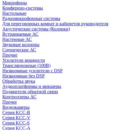
Микрофоны
Конференц-системы
Настольные
Радиомикрофонные системы
Для переговорных комнат и кабинетов руководителя
Акустические системы (Колонки)
Встраиваемые АС
Настенные АС
Звуковые колонны
Сценические АС
Прочие
Усилители мощности
Трансляционные (100В)
Низкоомные усилители с DSP
Низкоомные без DSP
Обработка звука
Аудиоплатформы и микшеры
Подавители обратной связи
Контроллеры АС
Прочее
Видеокамеры
Серия KCC-B
Серия KCC-V
Серия KCC-S
Серия KCC-A