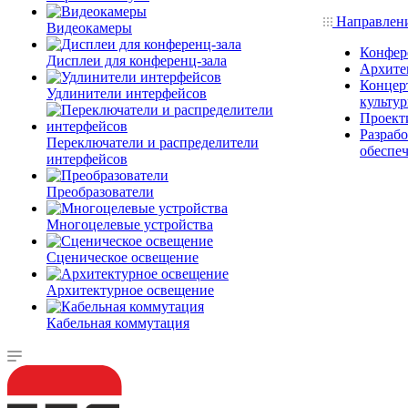
Направлен
Видеокамеры
Конфер
Дисплеи для конференц-зала
Архите
Концерт
Удлинители интерфейсов
культу
Проект
Разраб
Переключатели и распределители
обеспе
интерфейсов
Преобразователи
Многоцелевые устройства
Сценическое освещение
Архитектурное освещение
Кабельная коммутация