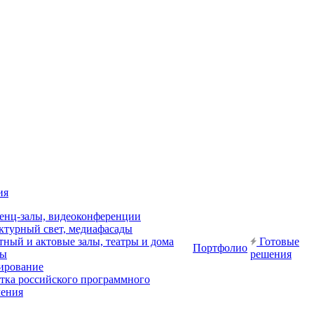
ия
енц-залы, видеоконференции
ктурный свет, медиафасады
ный и актовые залы, театры и дома
Готовые
Портфолио
ры
решения
ирование
отка российского программного
чения