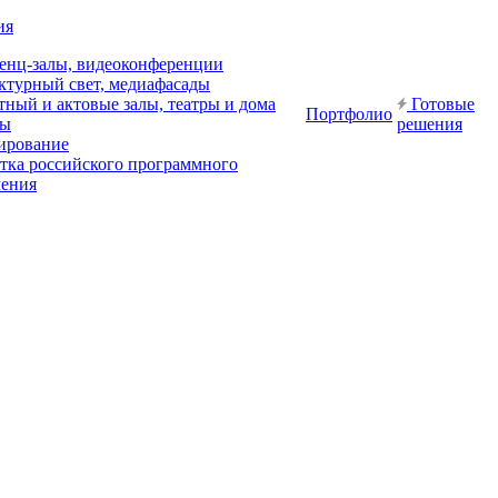
ия
енц-залы, видеоконференции
ктурный свет, медиафасады
ный и актовые залы, театры и дома
Готовые
Портфолио
ры
решения
ирование
отка российского программного
чения