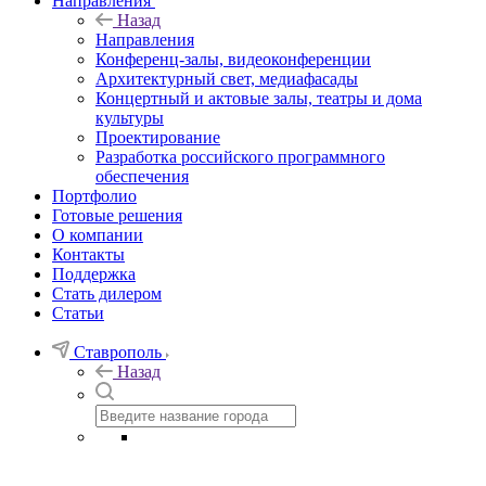
Направления
Назад
Направления
Конференц-залы, видеоконференции
Архитектурный свет, медиафасады
Концертный и актовые залы, театры и дома
культуры
Проектирование
Разработка российского программного
обеспечения
Портфолио
Готовые решения
О компании
Контакты
Поддержка
Стать дилером
Статьи
Ставрополь
Назад