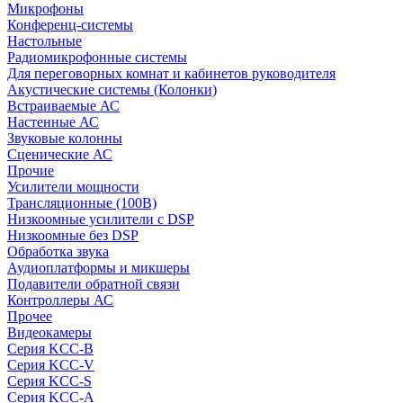
Микрофоны
Конференц-системы
Настольные
Радиомикрофонные системы
Для переговорных комнат и кабинетов руководителя
Акустические системы (Колонки)
Встраиваемые АС
Настенные АС
Звуковые колонны
Сценические АС
Прочие
Усилители мощности
Трансляционные (100В)
Низкоомные усилители с DSP
Низкоомные без DSP
Обработка звука
Аудиоплатформы и микшеры
Подавители обратной связи
Контроллеры АС
Прочее
Видеокамеры
Серия KCC-B
Серия KCC-V
Серия KCC-S
Серия KCC-A