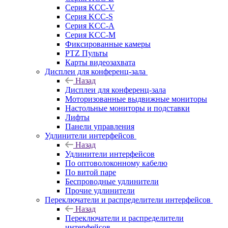
Серия KCC-V
Серия KCC-S
Серия KCC-A
Серия KCC-M
Фиксированные камеры
PTZ Пульты
Карты видеозахвата
Дисплеи для конференц-зала
Назад
Дисплеи для конференц-зала
Моторизованные выдвижные мониторы
Настольные мониторы и подставки
Лифты
Панели управления
Удлинители интерфейсов
Назад
Удлинители интерфейсов
По оптоволоконному кабелю
По витой паре
Беспроводные удлинители
Прочие удлинители
Переключатели и распределители интерфейсов
Назад
Переключатели и распределители
интерфейсов