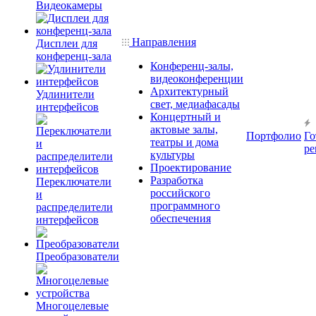
Видеокамеры
Направления
Дисплеи для
конференц-зала
Конференц-залы,
видеоконференции
Архитектурный
Удлинители
свет, медиафасады
интерфейсов
Концертный и
актовые залы,
Портфолио
Го
театры и дома
ре
культуры
Проектирование
Разработка
Переключатели
российского
и
программного
распределители
обеспечения
интерфейсов
Преобразователи
Многоцелевые