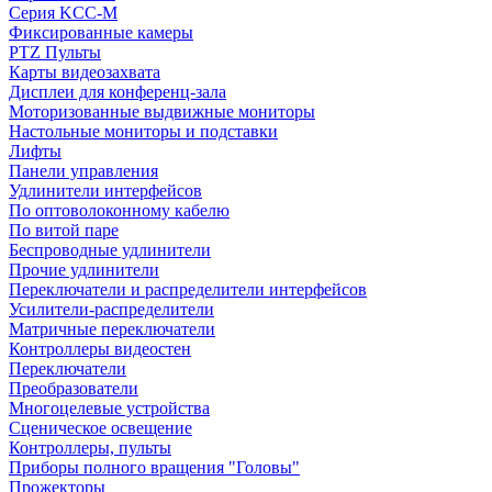
Серия KCC-M
Фиксированные камеры
PTZ Пульты
Карты видеозахвата
Дисплеи для конференц-зала
Моторизованные выдвижные мониторы
Настольные мониторы и подставки
Лифты
Панели управления
Удлинители интерфейсов
По оптоволоконному кабелю
По витой паре
Беспроводные удлинители
Прочие удлинители
Переключатели и распределители интерфейсов
Усилители-распределители
Матричные переключатели
Контроллеры видеостен
Переключатели
Преобразователи
Многоцелевые устройства
Сценическое освещение
Контроллеры, пульты
Приборы полного вращения "Головы"
Прожекторы