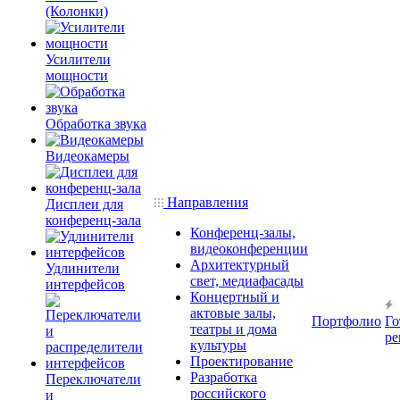
(Колонки)
Усилители
мощности
Обработка звука
Видеокамеры
Направления
Дисплеи для
конференц-зала
Конференц-залы,
видеоконференции
Архитектурный
Удлинители
свет, медиафасады
интерфейсов
Концертный и
актовые залы,
Портфолио
Го
театры и дома
ре
культуры
Проектирование
Разработка
Переключатели
российского
и