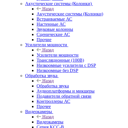
Акустические системы (Колонки)
Назад
Акустические системы (Колонки)
Встраиваемые АС
Настенные АС
Звуковые колонны
Сценические АС
Прочие
Усилители мощности
Назад
Усилители мощности
Трансляционные (100В)
Низкоомные усилители с DSP
Низкоомные без DSP
Обработка звука
Назад
Обработка звука
Аудиоплатформы и микшеры
Подавители обратной связи
Контроллеры АС
Прочее
Видеокамеры
Назад
Видеокамеры
Серия KCC-B