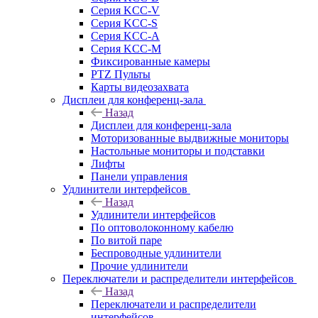
Серия KCC-V
Серия KCC-S
Серия KCC-A
Серия KCC-M
Фиксированные камеры
PTZ Пульты
Карты видеозахвата
Дисплеи для конференц-зала
Назад
Дисплеи для конференц-зала
Моторизованные выдвижные мониторы
Настольные мониторы и подставки
Лифты
Панели управления
Удлинители интерфейсов
Назад
Удлинители интерфейсов
По оптоволоконному кабелю
По витой паре
Беспроводные удлинители
Прочие удлинители
Переключатели и распределители интерфейсов
Назад
Переключатели и распределители
интерфейсов