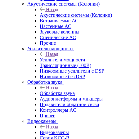
Акустические системы (Колонки)
Назад
Акустические системы (Колонки)
Встраиваемые АС
Настенные АС
Звуковые колонны
Сценические АС
Прочие
Усилители мощности
Назад
Усилители мощности
Трансляционные (100В)
Низкоомные усилители с DSP
Низкоомные без DSP
Обработка звука
Назад
Обработка звука
Аудиоплатформы и микшеры
Подавители обратной связи
Контроллеры АС
Прочее
Видеокамеры
Назад
Видеокамеры
Серия KCC-B