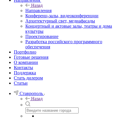
Направления
Назад
Направления
Конференц-залы, видеоконференции
Архитектурный свет, медиафасады
Концертный и актовые залы, театры и дома
культуры
Проектирование
Разработка российского программного
обеспечения
Портфолио
Готовые решения
О компании
Контакты
Поддержка
Стать дилером
Статьи
Ставрополь
Назад