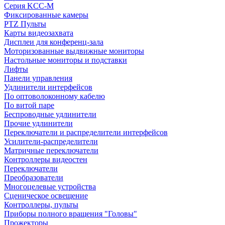
Серия KCC-M
Фиксированные камеры
PTZ Пульты
Карты видеозахвата
Дисплеи для конференц-зала
Моторизованные выдвижные мониторы
Настольные мониторы и подставки
Лифты
Панели управления
Удлинители интерфейсов
По оптоволоконному кабелю
По витой паре
Беспроводные удлинители
Прочие удлинители
Переключатели и распределители интерфейсов
Усилители-распределители
Матричные переключатели
Контроллеры видеостен
Переключатели
Преобразователи
Многоцелевые устройства
Сценическое освещение
Контроллеры, пульты
Приборы полного вращения "Головы"
Прожекторы