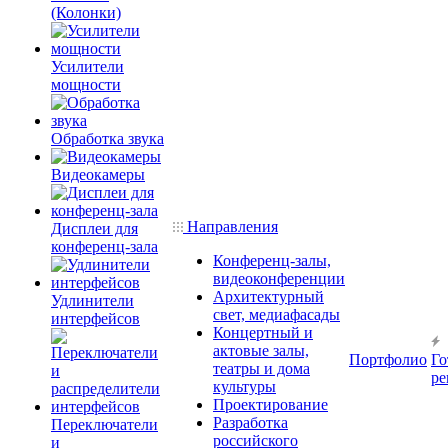
(Колонки)
Усилители
мощности
Обработка звука
Видеокамеры
Направления
Дисплеи для
конференц-зала
Конференц-залы,
видеоконференции
Архитектурный
Удлинители
свет, медиафасады
интерфейсов
Концертный и
актовые залы,
Портфолио
Го
театры и дома
ре
культуры
Проектирование
Разработка
Переключатели
российского
и