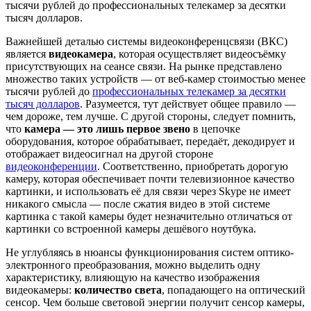
тысячи рублей до профессиональных телекамер за десятки
тысяч долларов.
Важнейшей деталью системы видеоконференцсвязи (ВКС)
является
видеокамера
, которая осуществляет видеосъёмку
присутствующих на сеансе связи. На рынке представлено
множество таких устройств — от веб-камер стоимостью менее
тысячи рублей до
профессиональных телекамер за десятки
тысяч долларов
. Разумеется, тут действует общее правило —
чем дороже, тем лучше. С другой стороны, следует помнить,
что
камера — это лишь первое звено
в цепочке
оборудования, которое обрабатывает, передаёт, декодирует и
отображает видеосигнал на другой стороне
видеоконференции
. Соответственно, приобретать дорогую
камеру, которая обеспечивает почти телевизионное качество
картинки, и использовать её для связи через Skype не имеет
никакого смысла — после сжатия видео в этой системе
картинка с такой камеры будет незначительно отличаться от
картинки со встроенной камеры дешёвого ноутбука.
Не углубляясь в нюансы функционирования систем оптико-
электронного преобразования, можно выделить одну
характеристику, влияющую на качество изображения
видеокамеры:
количество света
, попадающего на оптический
сенсор. Чем больше световой энергии получит сенсор камеры,