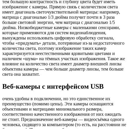
тем большую контрастность и глубину цвета будет иметь
изображение с камеры. Прямую связь с количеством света
имеет диагональ светочувствительной матрицы: например,
матрица с диагональю 1/3 дюйма получит почти в 3 раза
больше световой энергии, чем матрица с диагональю 1/5
дюйма. Низкобюджетные камеры с маленькими сенсорами,
которые применяются для систем видеонаблюдения,
вынуждены использовать цифровую обработку сигнала,
чтобы «придумать» детали, потерянные из-за недостаточного
количества света, поэтому изображение таких камер
характеризуется неестественными ядовитыми цветами и
наличием «шума» на тёмных участках изображения. Такое же
влияние на количество света имеет диаметр внешней линзы
объектива камеры — чем больше диаметр линзы, тем больше
света она захватит.
Веб-камеры с интерфейсом USB
очень удобны в подключении, но это единственное их
преимущество (помимо цены). Эти камеры оснащаются
объективами и матрицами минимального размера,
соответственно качественного изображения от них ожидать
не стоит. Предназначение веб-камеры — видеосъёмка одного
человека, сидящего за компьютером (то есть, на расстоянии не