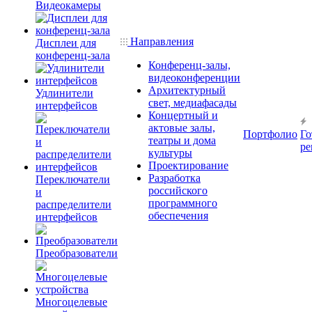
Видеокамеры
Направления
Дисплеи для
конференц-зала
Конференц-залы,
видеоконференции
Архитектурный
Удлинители
свет, медиафасады
интерфейсов
Концертный и
актовые залы,
Портфолио
Го
театры и дома
ре
культуры
Проектирование
Разработка
Переключатели
российского
и
программного
распределители
обеспечения
интерфейсов
Преобразователи
Многоцелевые