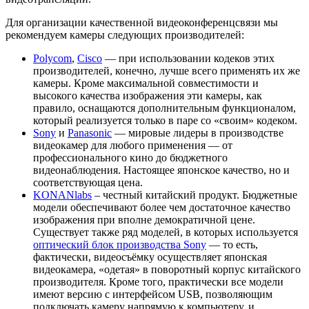
Для организации качественной видеоконференцсвязи мы
рекомендуем камеры следующих производителей:
Polycom
,
Cisco
— при использовании кодеков этих
производителей, конечно, лучше всего применять их же
камеры. Кроме максимальной совместимости и
высокого качества изображения эти камеры, как
правило, оснащаются дополнительным функционалом,
который реализуется только в паре со «своим» кодеком.
Sony
и
Panasonic
— мировые лидеры в производстве
видеокамер для любого применения — от
профессионального кино до бюджетного
видеонаблюдения. Настоящее японское качество, но и
соответствующая цена.
KONANlabs
– честный китайский продукт. Бюджетные
модели обеспечивают более чем достаточное качество
изображения при вполне демократичной цене.
Существует также ряд моделей, в которых используется
оптический блок производства Sonу
— то есть,
фактически, видеосъёмку осуществляет японская
видеокамера, «одетая» в поворотный корпус китайского
производителя. Кроме того, практически все модели
имеют версию с интерфейсом USB, позволяющим
подключать камеру напрямую к компьютеру, и