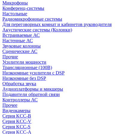
Микрофоны
Конференц-системы
Настольные
Радиомикрофонные системы
Для переговорных комнат и кабинетов руководителя
Акустические системы (Колонки)
Встраиваемые АС
Настенные АС
Звуковые колонны
Сценические АС
Прочие
Усилители мощности
Трансляционные (100В)
Низкоомные усилители с DSP
Низкоомные без DSP
Обработка звука
Аудиоплатформы и микшеры
Подавители обратной связи
Контроллеры АС
Прочее
Видеокамеры
Серия KCC-B
Серия KCC-V
Серия KCC-S
Серия KCC-A