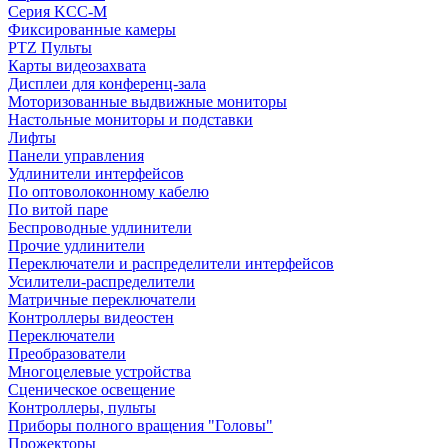
Серия KCC-M
Фиксированные камеры
PTZ Пульты
Карты видеозахвата
Дисплеи для конференц-зала
Моторизованные выдвижные мониторы
Настольные мониторы и подставки
Лифты
Панели управления
Удлинители интерфейсов
По оптоволоконному кабелю
По витой паре
Беспроводные удлинители
Прочие удлинители
Переключатели и распределители интерфейсов
Усилители-распределители
Матричные переключатели
Контроллеры видеостен
Переключатели
Преобразователи
Многоцелевые устройства
Сценическое освещение
Контроллеры, пульты
Приборы полного вращения "Головы"
Прожекторы