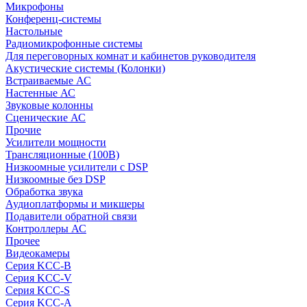
Микрофоны
Конференц-системы
Настольные
Радиомикрофонные системы
Для переговорных комнат и кабинетов руководителя
Акустические системы (Колонки)
Встраиваемые АС
Настенные АС
Звуковые колонны
Сценические АС
Прочие
Усилители мощности
Трансляционные (100В)
Низкоомные усилители с DSP
Низкоомные без DSP
Обработка звука
Аудиоплатформы и микшеры
Подавители обратной связи
Контроллеры АС
Прочее
Видеокамеры
Серия KCC-B
Серия KCC-V
Серия KCC-S
Серия KCC-A