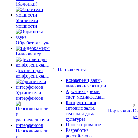
(Колонки)
Усилители
мощности
Обработка звука
Видеокамеры
Направления
Дисплеи для
конференц-зала
Конференц-залы,
видеоконференции
Архитектурный
Удлинители
свет, медиафасады
интерфейсов
Концертный и
актовые залы,
Портфолио
Го
театры и дома
ре
культуры
Проектирование
Разработка
Переключатели
российского
и