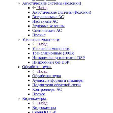
Акустические системы (Колонки)
Назад
Акустические системы (Колонки)
Встраиваемые АС
Настенные АС
Звуковые колонны
Сценические АС
Прочие
Усилители мощности
Назад
Усилители мощности
Трансляционные (100В)
Низкоомные усилители с DSP
Низкоомные без DSP
Обработка звука
Назад
Обработка звука
Аудиоплатформы и микшеры
Подавители обратной связи
Контроллеры АС
Прочее
Видеокамеры
Назад
Видеокамеры
Серия KCC-B