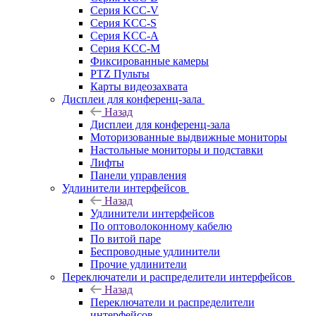
Серия KCC-V
Серия KCC-S
Серия KCC-A
Серия KCC-M
Фиксированные камеры
PTZ Пульты
Карты видеозахвата
Дисплеи для конференц-зала
Назад
Дисплеи для конференц-зала
Моторизованные выдвижные мониторы
Настольные мониторы и подставки
Лифты
Панели управления
Удлинители интерфейсов
Назад
Удлинители интерфейсов
По оптоволоконному кабелю
По витой паре
Беспроводные удлинители
Прочие удлинители
Переключатели и распределители интерфейсов
Назад
Переключатели и распределители
интерфейсов