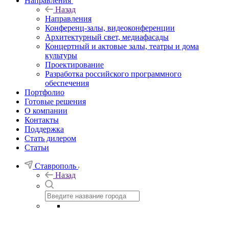
Направления
Назад
Направления
Конференц-залы, видеоконференции
Архитектурный свет, медиафасады
Концертный и актовые залы, театры и дома
культуры
Проектирование
Разработка российского программного
обеспечения
Портфолио
Готовые решения
О компании
Контакты
Поддержка
Стать дилером
Статьи
Ставрополь
Назад