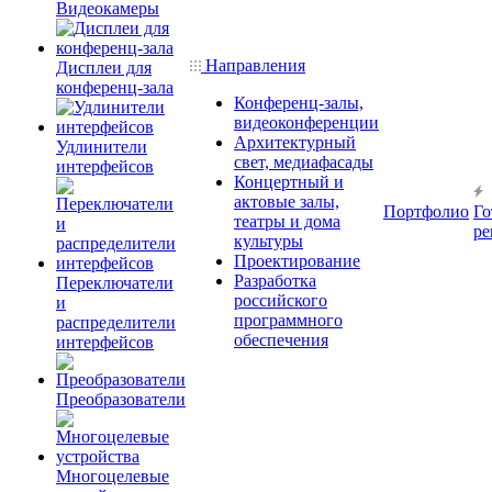
Видеокамеры
Направления
Дисплеи для
конференц-зала
Конференц-залы,
видеоконференции
Архитектурный
Удлинители
свет, медиафасады
интерфейсов
Концертный и
актовые залы,
Портфолио
Го
театры и дома
ре
культуры
Проектирование
Разработка
Переключатели
российского
и
программного
распределители
обеспечения
интерфейсов
Преобразователи
Многоцелевые