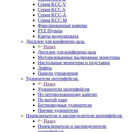
Серия KCC-V
Серия KCC-S
Серия KCC-A
Серия KCC-M
Фиксированные камеры
PTZ Пульты
Карты видеозахвата
Дисплеи для конференц-зала
Назад
Дисплеи для конференц-зала
Моторизованные выдвижные мониторы
Настольные мониторы и подставки
Лифты
Панели управления
Удлинители интерфейсов
Назад
Удлинители интерфейсов
По оптоволоконному кабелю
По витой паре
Беспроводные удлинители
Прочие удлинители
Переключатели и распределители интерфейсов
Назад
Переключатели и распределители
интерфейсов