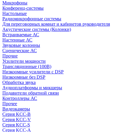
Микрофоны
Конференц-системы
Настольные
Радиомикрофонные системы
Для переговорных комнат и кабинетов руководителя
Акустические системы (Колонки)
Встраиваемые АС
Настенные АС
Звуковые колонны
Сценические АС
Прочие
Усилители мощности
Трансляционные (100В)
Низкоомные усилители с DSP
Низкоомные без DSP
Обработка звука
Аудиоплатформы и микшеры
Подавители обратной связи
Контроллеры АС
Прочее
Видеокамеры
Серия KCC-B
Серия KCC-V
Серия KCC-S
Серия KCC-A