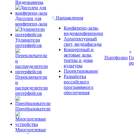
Видеокамеры
Направления
Дисплеи для
конференц-зала
Конференц-залы,
видеоконференции
Архитектурный
Удлинители
свет, медиафасады
интерфейсов
Концертный и
актовые залы,
Портфолио
Го
театры и дома
ре
культуры
Проектирование
Разработка
Переключатели
российского
и
программного
распределители
обеспечения
интерфейсов
Преобразователи
Многоцелевые