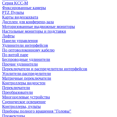
Серия KCC-M
Фиксированные камеры
PTZ Пульты
Карты видеозахвата
Дисплеи для конференц-зала
Моторизованные выдвижные мониторы
Настольные мониторы и подставки
Лифты
Панели управления
Удлинители интерфейсов
По оптоволоконному кабелю
По витой паре
Беспроводные удлинители
Прочие удлинители
Переключатели и распределители интерфейсов
Усилители-распределители
Матричные переключатели
Контроллеры видеостен
Переключатели
Преобразователи
Многоцелевые устройства
Сценическое освещение
Контроллеры, пульты
Приборы полного вращения "Головы"
Прожекторы