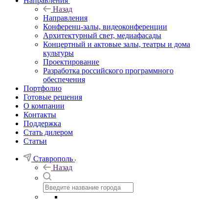
Направления
Назад
Направления
Конференц-залы, видеоконференции
Архитектурный свет, медиафасады
Концертный и актовые залы, театры и дома
культуры
Проектирование
Разработка российского программного
обеспечения
Портфолио
Готовые решения
О компании
Контакты
Поддержка
Стать дилером
Статьи
Ставрополь
Назад