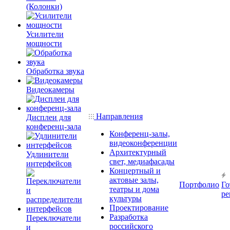
(Колонки)
Усилители
мощности
Обработка звука
Видеокамеры
Направления
Дисплеи для
конференц-зала
Конференц-залы,
видеоконференции
Архитектурный
Удлинители
свет, медиафасады
интерфейсов
Концертный и
актовые залы,
Портфолио
Го
театры и дома
ре
культуры
Проектирование
Разработка
Переключатели
российского
и