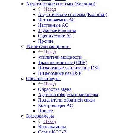
Акустические системы (Колонки)
Назад
Акустические системы (Колонки)
Встраиваемые АС
Настенные АС
Звуковые колонны
Сценические АС
Прочие
Усилители мощности
Назад
Усилители мощности
Трансляционные (100В)
Низкоомные усилители с DSP
Низкоомные без DSP
Обработка звука
Назад
Обработка звука
Аудиоплатформы и микшеры
Подавители обратной связи
Контроллеры АС
Прочее
Видеокамеры
Назад
Видеокамеры
Серия KCC-B