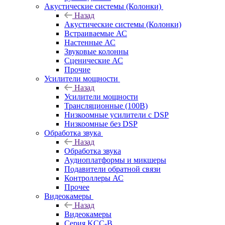
Акустические системы (Колонки)
Назад
Акустические системы (Колонки)
Встраиваемые АС
Настенные АС
Звуковые колонны
Сценические АС
Прочие
Усилители мощности
Назад
Усилители мощности
Трансляционные (100В)
Низкоомные усилители с DSP
Низкоомные без DSP
Обработка звука
Назад
Обработка звука
Аудиоплатформы и микшеры
Подавители обратной связи
Контроллеры АС
Прочее
Видеокамеры
Назад
Видеокамеры
Серия KCC-B