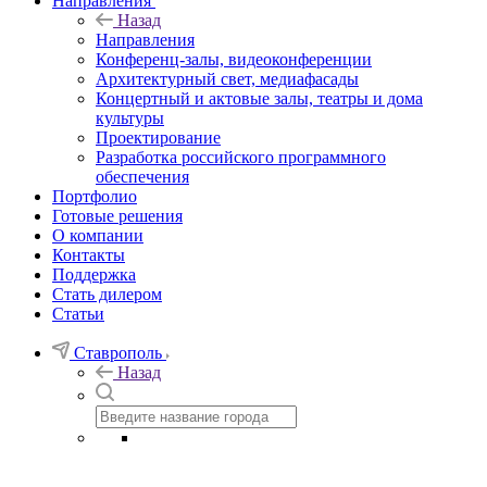
Направления
Назад
Направления
Конференц-залы, видеоконференции
Архитектурный свет, медиафасады
Концертный и актовые залы, театры и дома
культуры
Проектирование
Разработка российского программного
обеспечения
Портфолио
Готовые решения
О компании
Контакты
Поддержка
Стать дилером
Статьи
Ставрополь
Назад