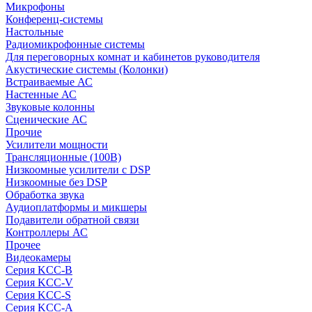
Микрофоны
Конференц-системы
Настольные
Радиомикрофонные системы
Для переговорных комнат и кабинетов руководителя
Акустические системы (Колонки)
Встраиваемые АС
Настенные АС
Звуковые колонны
Сценические АС
Прочие
Усилители мощности
Трансляционные (100В)
Низкоомные усилители с DSP
Низкоомные без DSP
Обработка звука
Аудиоплатформы и микшеры
Подавители обратной связи
Контроллеры АС
Прочее
Видеокамеры
Серия KCC-B
Серия KCC-V
Серия KCC-S
Серия KCC-A