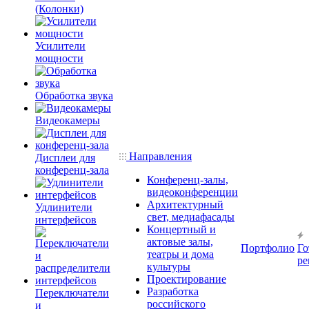
(Колонки)
Усилители
мощности
Обработка звука
Видеокамеры
Направления
Дисплеи для
конференц-зала
Конференц-залы,
видеоконференции
Архитектурный
Удлинители
свет, медиафасады
интерфейсов
Концертный и
актовые залы,
Портфолио
Го
театры и дома
ре
культуры
Проектирование
Разработка
Переключатели
российского
и