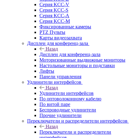
Серия KCC-V
Серия KCC-S
Серия KCC-A
Серия KCC-M
Фиксированные камеры
PTZ Пульты
Карты видеозахвата
Дисплеи для конференц-зала
Назад
Дисплеи для конференц-зала
Моторизованные выдвижные мониторы
Настольные мониторы и подставки
Лифты
Панели управления
Удлинители интерфейсов
Назад
Удлинители интерфейсов
По оптоволоконному кабелю
По витой паре
Беспроводные удлинители
Прочие удлинители
Переключатели и распределители интерфейсов
Назад
Переключатели и распределители
интерфейсов