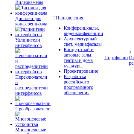
Видеокамеры
Направления
Дисплеи для
конференц-зала
Конференц-залы,
видеоконференции
Архитектурный
Удлинители
свет, медиафасады
интерфейсов
Концертный и
актовые залы,
Портфолио
Го
театры и дома
ре
культуры
Проектирование
Разработка
Переключатели
российского
и
программного
распределители
обеспечения
интерфейсов
Преобразователи
Многоцелевые