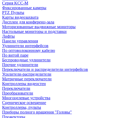
Серия KCC-M
Фиксированные камеры
PTZ Пульты
Карты видеозахвата
Дисплеи для конференц-зала
Моторизованные выдвижные мониторы
Настольные мониторы и подставки
Лифты
Панели управления
Удлинители интерфейсов
По оптоволоконному кабелю
По витой паре
Беспроводные удлинители
Прочие удлинители
Переключатели и распределители интерфейсов
Усилители-распределители
Матричные переключатели
Контроллеры видеостен
Переключатели
Преобразователи
Многоцелевые устройства
Сценическое освещение
Контроллеры, пульты
Приборы полного вращения "Головы"
Прожекторы