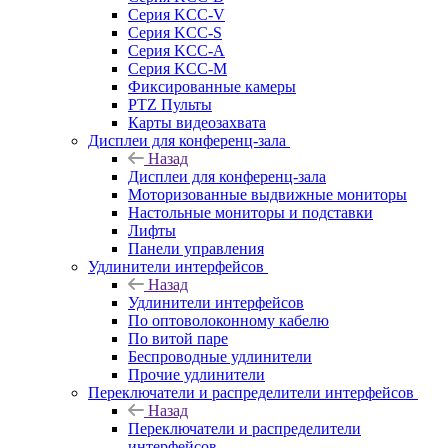
Серия KCC-V
Серия KCC-S
Серия KCC-A
Серия KCC-M
Фиксированные камеры
PTZ Пульты
Карты видеозахвата
Дисплеи для конференц-зала
Назад
Дисплеи для конференц-зала
Моторизованные выдвижные мониторы
Настольные мониторы и подставки
Лифты
Панели управления
Удлинители интерфейсов
Назад
Удлинители интерфейсов
По оптоволоконному кабелю
По витой паре
Беспроводные удлинители
Прочие удлинители
Переключатели и распределители интерфейсов
Назад
Переключатели и распределители
интерфейсов