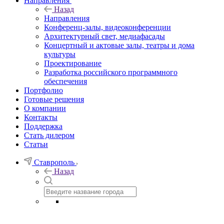
Направления
Назад
Направления
Конференц-залы, видеоконференции
Архитектурный свет, медиафасады
Концертный и актовые залы, театры и дома
культуры
Проектирование
Разработка российского программного
обеспечения
Портфолио
Готовые решения
О компании
Контакты
Поддержка
Стать дилером
Статьи
Ставрополь
Назад