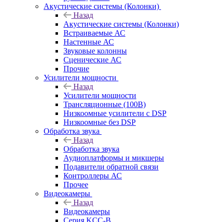
Акустические системы (Колонки)
Назад
Акустические системы (Колонки)
Встраиваемые АС
Настенные АС
Звуковые колонны
Сценические АС
Прочие
Усилители мощности
Назад
Усилители мощности
Трансляционные (100В)
Низкоомные усилители с DSP
Низкоомные без DSP
Обработка звука
Назад
Обработка звука
Аудиоплатформы и микшеры
Подавители обратной связи
Контроллеры АС
Прочее
Видеокамеры
Назад
Видеокамеры
Серия KCC-B