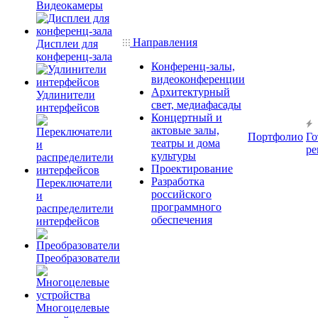
Видеокамеры
Направления
Дисплеи для
конференц-зала
Конференц-залы,
видеоконференции
Архитектурный
Удлинители
свет, медиафасады
интерфейсов
Концертный и
актовые залы,
Портфолио
Го
театры и дома
ре
культуры
Проектирование
Разработка
Переключатели
российского
и
программного
распределители
обеспечения
интерфейсов
Преобразователи
Многоцелевые