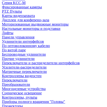
Серия KCC-M
Фиксированные камеры
PTZ Пульты
Карты видеозахвата
Дисплеи для конференц-зала
Моторизованные выдвижные мониторы
Настольные мониторы и подставки
Лифты
Панели управления
Удлинители интерфейсов
По оптоволоконному кабелю
По витой паре
Беспроводные удлинители
Прочие удлинители
Переключатели и распределители интерфейсов
Усилители-распределители
Матричные переключатели
Контроллеры видеостен
Переключатели
Преобразователи
Многоцелевые устройства
Сценическое освещение
Контроллеры, пульты
Приборы полного вращения "Головы"
Прожекторы