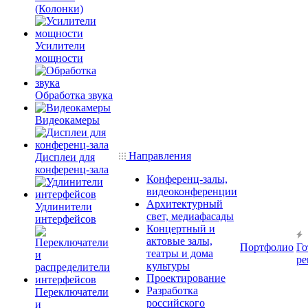
(Колонки)
Усилители
мощности
Обработка звука
Видеокамеры
Направления
Дисплеи для
конференц-зала
Конференц-залы,
видеоконференции
Архитектурный
Удлинители
свет, медиафасады
интерфейсов
Концертный и
актовые залы,
Портфолио
Го
театры и дома
ре
культуры
Проектирование
Разработка
Переключатели
российского
и