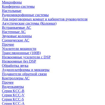
Микрофоны
Конференц-системы
Настольные
Радиомикрофонные системы
Для переговорных комнат и кабинетов руководителя
Акустические системы (Колонки)
Встраиваемые АС
Настенные АС
Звуковые колонны
Сценические АС
Прочие
Усилители мощности
Трансляционные (100В)
Низкоомные усилители с DSP
Низкоомные без DSP
Обработка звука
Аудиоплатформы и микшеры
Подавители обратной связи
Контроллеры АС
Прочее
Видеокамеры
Серия KCC-B
Серия KCC-V
Серия KCC-S
Серия KCC-A