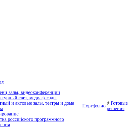
ия
енц-залы, видеоконференции
ктурный свет, медиафасады
ный и актовые залы, театры и дома
Готовые
Портфолио
ры
решения
ирование
отка российского программного
чения