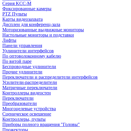
Серия KCC-M
Фиксированные камеры
PTZ Пульты
Карты видеозахвата
Дисплеи для конференц-зала
Моторизованные выдвижные мониторы
Настольные мониторы и подставки
Лифты
Панели управления
Удлинители интерфейсов
По оптоволоконному кабелю
По витой паре
Беспроводные удлинители
Прочие удлинители
Переключатели и распределители интерфейсов
Усилители-распределители
Матричные переключатели
Контроллеры видеостен
Переключатели
Преобразователи
Многоцелевые устройства
Сценическое освещение
Контроллеры, пульты
Приборы полного вращения "Головы"
Прожекторы