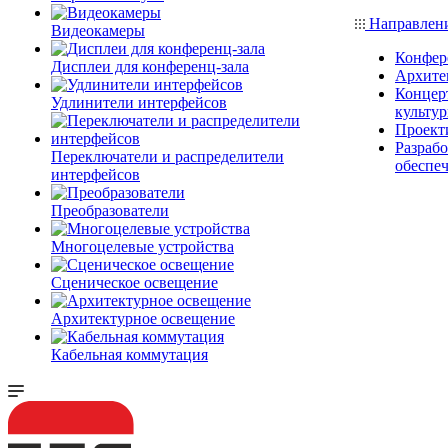
Направлен
Видеокамеры
Конфер
Дисплеи для конференц-зала
Архите
Концерт
Удлинители интерфейсов
культу
Проект
Разраб
Переключатели и распределители
обеспе
интерфейсов
Преобразователи
Многоцелевые устройства
Сценическое освещение
Архитектурное освещение
Кабельная коммутация