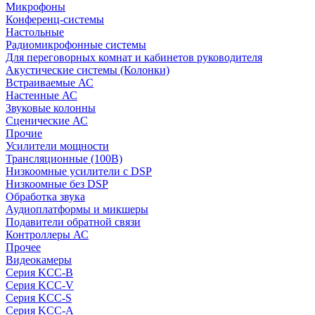
Микрофоны
Конференц-системы
Настольные
Радиомикрофонные системы
Для переговорных комнат и кабинетов руководителя
Акустические системы (Колонки)
Встраиваемые АС
Настенные АС
Звуковые колонны
Сценические АС
Прочие
Усилители мощности
Трансляционные (100В)
Низкоомные усилители с DSP
Низкоомные без DSP
Обработка звука
Аудиоплатформы и микшеры
Подавители обратной связи
Контроллеры АС
Прочее
Видеокамеры
Серия KCC-B
Серия KCC-V
Серия KCC-S
Серия KCC-A