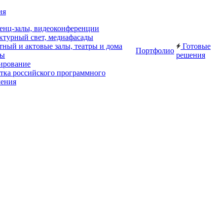
ия
енц-залы, видеоконференции
ктурный свет, медиафасады
ный и актовые залы, театры и дома
Готовые
Портфолио
ры
решения
ирование
отка российского программного
чения