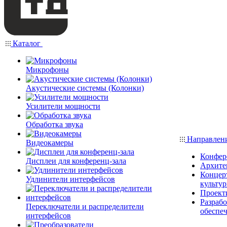
Каталог
Микрофоны
Акустические системы (Колонки)
Усилители мощности
Обработка звука
Направлен
Видеокамеры
Конфер
Дисплеи для конференц-зала
Архите
Концерт
Удлинители интерфейсов
культу
Проект
Разраб
Переключатели и распределители
обеспе
интерфейсов