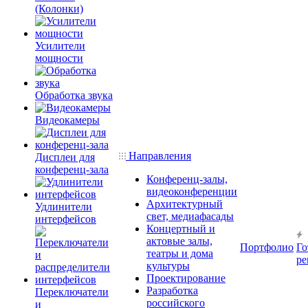
(Колонки)
Усилители
мощности
Обработка звука
Видеокамеры
Направления
Дисплеи для
конференц-зала
Конференц-залы,
видеоконференции
Архитектурный
Удлинители
свет, медиафасады
интерфейсов
Концертный и
актовые залы,
Портфолио
Го
театры и дома
ре
культуры
Проектирование
Разработка
Переключатели
российского
и