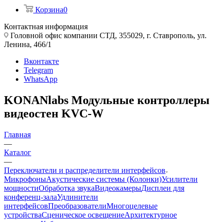
Корзина
0
Контактная информация
Головной офис компании СТД, 355029, г. Ставрополь, ул.
Ленина, 466/1
Вконтакте
Telegram
WhatsApp
KONANlabs Модульные контроллеры
видеостен KVC-W
Главная
—
Каталог
—
Переключатели и распределители интерфейсов
Микрофоны
Акустические системы (Колонки)
Усилители
мощности
Обработка звука
Видеокамеры
Дисплеи для
конференц-зала
Удлинители
интерфейсов
Преобразователи
Многоцелевые
устройства
Сценическое освещение
Архитектурное