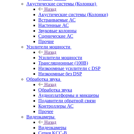
Акустические системы (Колонки)
Назад
Акустические системы (Колонки)
Встраиваемые АС
Настенные АС
Звуковые колонны
Сценические АС
Прочие
Усилители мощности
Назад
Усилители мощности
Трансляционные (100В)
Низкоомные усилители с DSP
Низкоомные без DSP
Обработка звука
Назад
Обработка звука
Аудиоплатформы и микшеры
Подавители обратной связи
Контроллеры АС
Прочее
Видеокамеры
Назад
Видеокамеры
Серия KCC-B