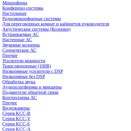
Микрофоны
Конференц-системы
Настольные
Радиомикрофонные системы
Для переговорных комнат и кабинетов руководителя
Акустические системы (Колонки)
Встраиваемые АС
Настенные АС
Звуковые колонны
Сценические АС
Прочие
Усилители мощности
Трансляционные (100В)
Низкоомные усилители с DSP
Низкоомные без DSP
Обработка звука
Аудиоплатформы и микшеры
Подавители обратной связи
Контроллеры АС
Прочее
Видеокамеры
Серия KCC-B
Серия KCC-V
Серия KCC-S
Серия KCC-A