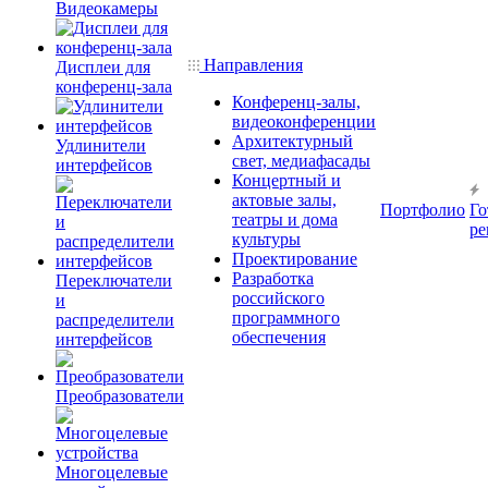
Видеокамеры
Направления
Дисплеи для
конференц-зала
Конференц-залы,
видеоконференции
Архитектурный
Удлинители
свет, медиафасады
интерфейсов
Концертный и
актовые залы,
Портфолио
Го
театры и дома
ре
культуры
Проектирование
Разработка
Переключатели
российского
и
программного
распределители
обеспечения
интерфейсов
Преобразователи
Многоцелевые