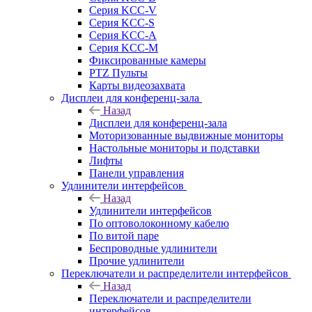
Серия KCC-V
Серия KCC-S
Серия KCC-A
Серия KCC-M
Фиксированные камеры
PTZ Пульты
Карты видеозахвата
Дисплеи для конференц-зала
Назад
Дисплеи для конференц-зала
Моторизованные выдвижные мониторы
Настольные мониторы и подставки
Лифты
Панели управления
Удлинители интерфейсов
Назад
Удлинители интерфейсов
По оптоволоконному кабелю
По витой паре
Беспроводные удлинители
Прочие удлинители
Переключатели и распределители интерфейсов
Назад
Переключатели и распределители
интерфейсов