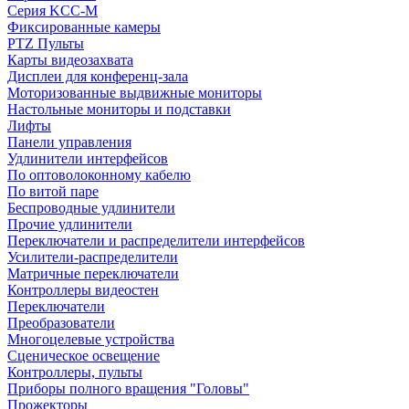
Серия KCC-M
Фиксированные камеры
PTZ Пульты
Карты видеозахвата
Дисплеи для конференц-зала
Моторизованные выдвижные мониторы
Настольные мониторы и подставки
Лифты
Панели управления
Удлинители интерфейсов
По оптоволоконному кабелю
По витой паре
Беспроводные удлинители
Прочие удлинители
Переключатели и распределители интерфейсов
Усилители-распределители
Матричные переключатели
Контроллеры видеостен
Переключатели
Преобразователи
Многоцелевые устройства
Сценическое освещение
Контроллеры, пульты
Приборы полного вращения "Головы"
Прожекторы