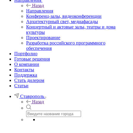
Направления
Назад
Направления
Конференц-залы, видеоконференции
Архитектурный свет, медиафасады
Концертный и актовые залы, театры и дома
культуры
Проектирование
Разработка российского программного
обеспечения
Портфолио
Готовые решения
О компании
Контакты
Поддержка
Стать дилером
Статьи
Ставрополь
Назад