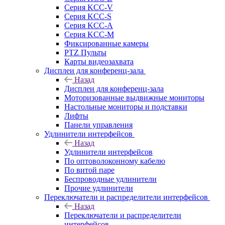
Серия KCC-V
Серия KCC-S
Серия KCC-A
Серия KCC-M
Фиксированные камеры
PTZ Пульты
Карты видеозахвата
Дисплеи для конференц-зала
Назад
Дисплеи для конференц-зала
Моторизованные выдвижные мониторы
Настольные мониторы и подставки
Лифты
Панели управления
Удлинители интерфейсов
Назад
Удлинители интерфейсов
По оптоволоконному кабелю
По витой паре
Беспроводные удлинители
Прочие удлинители
Переключатели и распределители интерфейсов
Назад
Переключатели и распределители
интерфейсов