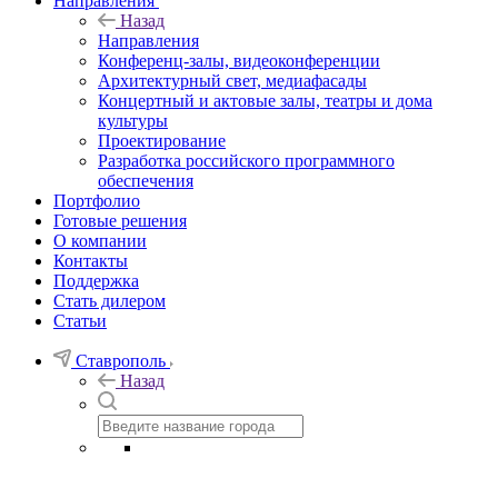
Направления
Назад
Направления
Конференц-залы, видеоконференции
Архитектурный свет, медиафасады
Концертный и актовые залы, театры и дома
культуры
Проектирование
Разработка российского программного
обеспечения
Портфолио
Готовые решения
О компании
Контакты
Поддержка
Стать дилером
Статьи
Ставрополь
Назад