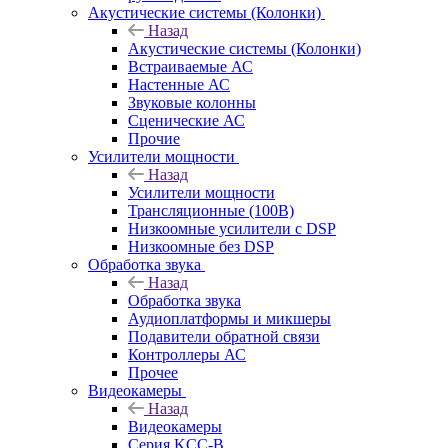
Акустические системы (Колонки)
Назад
Акустические системы (Колонки)
Встраиваемые АС
Настенные АС
Звуковые колонны
Сценические АС
Прочие
Усилители мощности
Назад
Усилители мощности
Трансляционные (100В)
Низкоомные усилители с DSP
Низкоомные без DSP
Обработка звука
Назад
Обработка звука
Аудиоплатформы и микшеры
Подавители обратной связи
Контроллеры АС
Прочее
Видеокамеры
Назад
Видеокамеры
Серия KCC-B