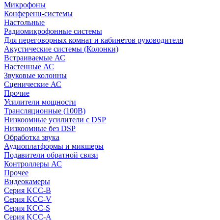
Микрофоны
Конференц-системы
Настольные
Радиомикрофонные системы
Для переговорных комнат и кабинетов руководителя
Акустические системы (Колонки)
Встраиваемые АС
Настенные АС
Звуковые колонны
Сценические АС
Прочие
Усилители мощности
Трансляционные (100В)
Низкоомные усилители с DSP
Низкоомные без DSP
Обработка звука
Аудиоплатформы и микшеры
Подавители обратной связи
Контроллеры АС
Прочее
Видеокамеры
Серия KCC-B
Серия KCC-V
Серия KCC-S
Серия KCC-A