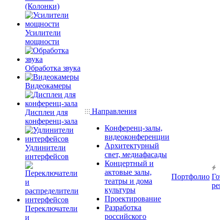
(Колонки)
Усилители
мощности
Обработка звука
Видеокамеры
Направления
Дисплеи для
конференц-зала
Конференц-залы,
видеоконференции
Архитектурный
Удлинители
свет, медиафасады
интерфейсов
Концертный и
актовые залы,
Портфолио
Го
театры и дома
ре
культуры
Проектирование
Разработка
Переключатели
российского
и