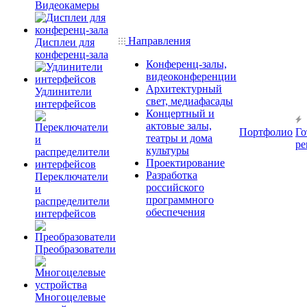
Видеокамеры
Направления
Дисплеи для
конференц-зала
Конференц-залы,
видеоконференции
Архитектурный
Удлинители
свет, медиафасады
интерфейсов
Концертный и
актовые залы,
Портфолио
Го
театры и дома
ре
культуры
Проектирование
Разработка
Переключатели
российского
и
программного
распределители
обеспечения
интерфейсов
Преобразователи
Многоцелевые