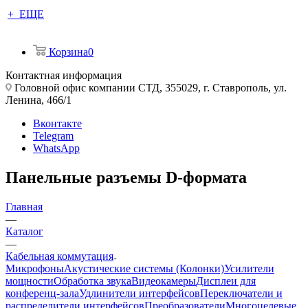
+ ЕЩЕ
Корзина
0
Контактная информация
Головной офис компании СТД, 355029, г. Ставрополь, ул.
Ленина, 466/1
Вконтакте
Telegram
WhatsApp
Панельные разъемы D-формата
Главная
—
Каталог
—
Кабельная коммутация
Микрофоны
Акустические системы (Колонки)
Усилители
мощности
Обработка звука
Видеокамеры
Дисплеи для
конференц-зала
Удлинители интерфейсов
Переключатели и
распределители интерфейсов
Преобразователи
Многоцелевые