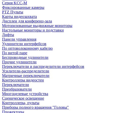
Серия KCC-M
Фиксированные камеры
PTZ Пульты
Карты видеозахвата
Дисплеи для конференц-зала
Моторизованные выдвижные мониторы
Настольные мониторы и подставки
Лифты
Панели управления
Удлинители интерфейсов
По оптоволоконному кабелю
По витой паре
Беспроводные удлинители
Прочие удлинители
Переключатели и распределители интерфейсов
Усилители-распределители
Матричные переключатели
Контроллеры видеостен
Переключатели
Преобразователи
Многоцелевые устройства
Сценическое освещение
Контроллеры, пульты
Приборы полного вращения "Головы"
Прожекторы