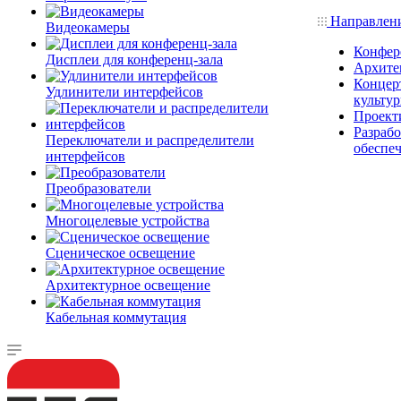
Направлен
Видеокамеры
Конфер
Дисплеи для конференц-зала
Архите
Концерт
Удлинители интерфейсов
культу
Проект
Разраб
Переключатели и распределители
обеспе
интерфейсов
Преобразователи
Многоцелевые устройства
Сценическое освещение
Архитектурное освещение
Кабельная коммутация