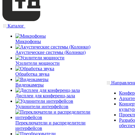
Каталог
Микрофоны
Акустические системы (Колонки)
Усилители мощности
Обработка звука
Направлен
Видеокамеры
Конфер
Дисплеи для конференц-зала
Архите
Концерт
Удлинители интерфейсов
культу
Проект
Разраб
Переключатели и распределители
обеспе
интерфейсов