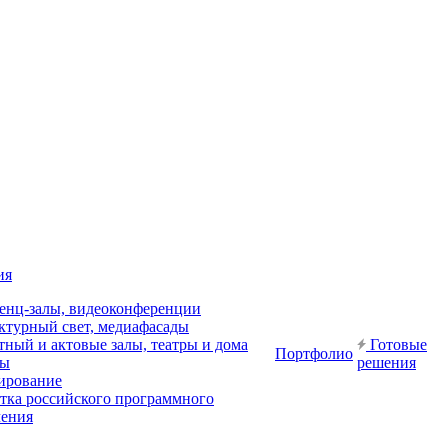
ия
енц-залы, видеоконференции
ктурный свет, медиафасады
ный и актовые залы, театры и дома
Готовые
Портфолио
ры
решения
ирование
отка российского программного
чения