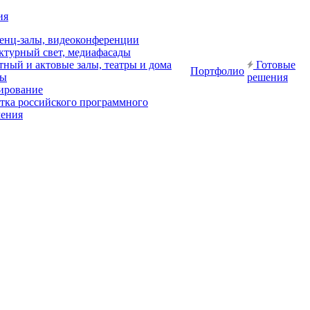
ия
енц-залы, видеоконференции
ктурный свет, медиафасады
ный и актовые залы, театры и дома
Готовые
Портфолио
ры
решения
ирование
отка российского программного
чения