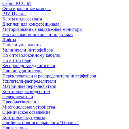
Серия KCC-M
Фиксированные камеры
PTZ Пульты
Карты видеозахвата
Дисплеи для конференц-зала
Моторизованные выдвижные мониторы
Настольные мониторы и подставки
Лифты
Панели управления
Удлинители интерфейсов
По оптоволоконному кабелю
По витой паре
Беспроводные удлинители
Прочие удлинители
Переключатели и распределители интерфейсов
Усилители-распределители
Матричные переключатели
Контроллеры видеостен
Переключатели
Преобразователи
Многоцелевые устройства
Сценическое освещение
Контроллеры, пульты
Приборы полного вращения "Головы"
Прожекторы