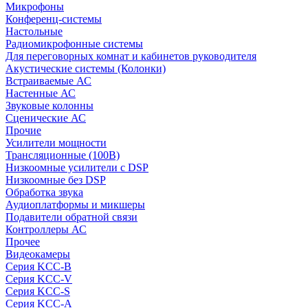
Микрофоны
Конференц-системы
Настольные
Радиомикрофонные системы
Для переговорных комнат и кабинетов руководителя
Акустические системы (Колонки)
Встраиваемые АС
Настенные АС
Звуковые колонны
Сценические АС
Прочие
Усилители мощности
Трансляционные (100В)
Низкоомные усилители с DSP
Низкоомные без DSP
Обработка звука
Аудиоплатформы и микшеры
Подавители обратной связи
Контроллеры АС
Прочее
Видеокамеры
Серия KCC-B
Серия KCC-V
Серия KCC-S
Серия KCC-A