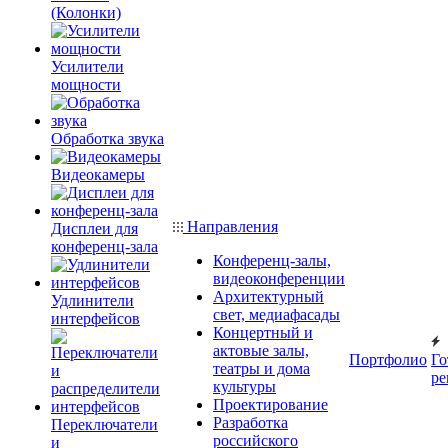
(Колонки)
Усилители
мощности
Обработка звука
Видеокамеры
Направления
Дисплеи для
конференц-зала
Конференц-залы,
видеоконференции
Архитектурный
Удлинители
свет, медиафасады
интерфейсов
Концертный и
актовые залы,
Портфолио
Го
театры и дома
ре
культуры
Проектирование
Разработка
Переключатели
российского
и