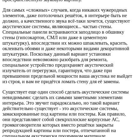
Для самых «сложных» случаев, когда никаких чужеродных
элементов, даже потолочных решёток, в интерьере быть не
должно, а качественного звука всё-таки хочется, существуют
акустические системы, являющиеся... частью стены.
Специальные панели встраиваются заподлицо в обшивку
стены (гипсокартон, СМЛ или даже в цементную
штукатурку), впоследствии их можно шпаклевать, красить,
оклеивать обоями и даже некоторыми видами декоративной
штукатурки. Поскольку данный вариант установки
впоследствии невозможно разобрать для ремонта,
специальное устройство предохраняет акустический
излучатель от перегрузки, гарантируя, что даже при
превышении предельной мощности ваша акустика не выйдет
из строя, и вам не придётся ломать стену для её замены.
Существует еще один способ сделать акустические системы
невидимыми: сделать их самыми заметными элементами
интерьера. Это звучит парадоксально, но такой вариант
действительно существует - это акустические системы,
замаскированные под картины или постеры. Как правило,
они представляют собой свекрхплоские корпусные АС,
громкоговорители которых вместо решётки закрыты
репродукцией картины или постера, отпечатанной на
специальном акустически прозрачном материале.