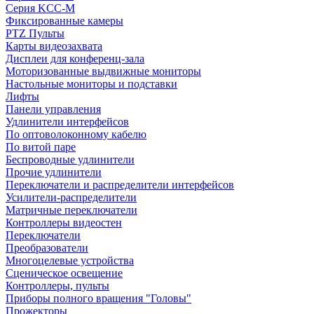
Серия KCC-M
Фиксированные камеры
PTZ Пульты
Карты видеозахвата
Дисплеи для конференц-зала
Моторизованные выдвижные мониторы
Настольные мониторы и подставки
Лифты
Панели управления
Удлинители интерфейсов
По оптоволоконному кабелю
По витой паре
Беспроводные удлинители
Прочие удлинители
Переключатели и распределители интерфейсов
Усилители-распределители
Матричные переключатели
Контроллеры видеостен
Переключатели
Преобразователи
Многоцелевые устройства
Сценическое освещение
Контроллеры, пульты
Приборы полного вращения "Головы"
Прожекторы