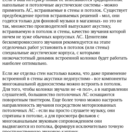
напольные и потолочные акустические системы - можно
применить АС, встраиваемые в стены и потолок. Существует
предубеждение против встраиваемых решений - мол, они
годятся только для фоновой музыки в магазинах- но это не
так, множество производителей выпускают акустику,
встраиваемую в потолок и стены, качество звучания которой
ничем не хуже обычных корпусных АС. Ценителям
бескомпромиссного звучания рекомендуется на этапе
отделочных работ установить в потолок (или стены)
специальные акустические корпуса, с которыми
низкочастотный динамик встроенной колонки будет работать
наиболее оптимально.
Если же отделка стен настолько важна, что даже применение
встроенной в стены акустики недопустимо - все компоненты
многоканальной аудиосистемы можно встроить в потолок.
Для того, чтобы колонки звучали не «в пол», а в направлении
слушателей, большинство потолочных АС оснащаются
поворотным твиттером. Еще более точно можно настроить
направленность звучания посредством моторизованных
потолочных АС - если вы просто слушаете музыку, они
спрятаны в потолке, а для просмотра фильмов с
многоканальным звуковым сопровождением они
выдвигаются из потолка, формируя исключительно точную
пространственную звуковую картину.