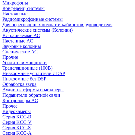
Микрофоны
Конференц-системы
Настольные
Радиомикрофонные системы
Для переговорных комнат и кабинетов руководителя
Акустические системы (Колонки)
Встраиваемые АС
Настенные АС
Звуковые колонны
Сценические АС
Прочие
Усилители мощности
Трансляционные (100В)
Низкоомные усилители с DSP
Низкоомные без DSP
Обработка звука
Аудиоплатформы и микшеры
Подавители обратной связи
Контроллеры АС
Прочее
Видеокамеры
Серия KCC-B
Серия KCC-V
Серия KCC-S
Серия KCC-A