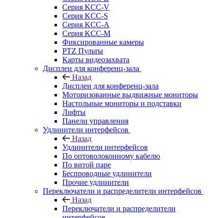
Серия KCC-V
Серия KCC-S
Серия KCC-A
Серия KCC-M
Фиксированные камеры
PTZ Пульты
Карты видеозахвата
Дисплеи для конференц-зала
Назад
Дисплеи для конференц-зала
Моторизованные выдвижные мониторы
Настольные мониторы и подставки
Лифты
Панели управления
Удлинители интерфейсов
Назад
Удлинители интерфейсов
По оптоволоконному кабелю
По витой паре
Беспроводные удлинители
Прочие удлинители
Переключатели и распределители интерфейсов
Назад
Переключатели и распределители
интерфейсов