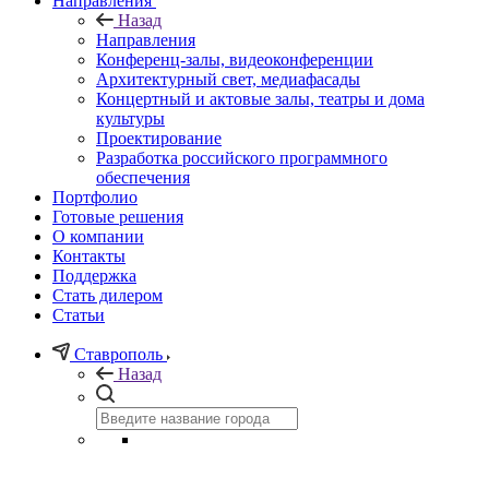
Направления
Назад
Направления
Конференц-залы, видеоконференции
Архитектурный свет, медиафасады
Концертный и актовые залы, театры и дома
культуры
Проектирование
Разработка российского программного
обеспечения
Портфолио
Готовые решения
О компании
Контакты
Поддержка
Стать дилером
Статьи
Ставрополь
Назад