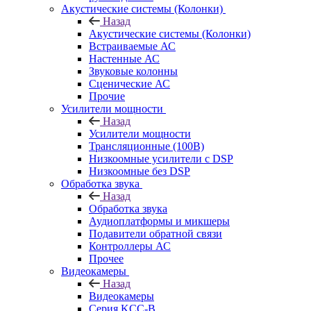
Акустические системы (Колонки)
Назад
Акустические системы (Колонки)
Встраиваемые АС
Настенные АС
Звуковые колонны
Сценические АС
Прочие
Усилители мощности
Назад
Усилители мощности
Трансляционные (100В)
Низкоомные усилители с DSP
Низкоомные без DSP
Обработка звука
Назад
Обработка звука
Аудиоплатформы и микшеры
Подавители обратной связи
Контроллеры АС
Прочее
Видеокамеры
Назад
Видеокамеры
Серия KCC-B