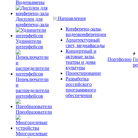
Видеокамеры
Направления
Дисплеи для
конференц-зала
Конференц-залы,
видеоконференции
Архитектурный
Удлинители
свет, медиафасады
интерфейсов
Концертный и
актовые залы,
Портфолио
Го
театры и дома
ре
культуры
Проектирование
Разработка
Переключатели
российского
и
программного
распределители
обеспечения
интерфейсов
Преобразователи
Многоцелевые