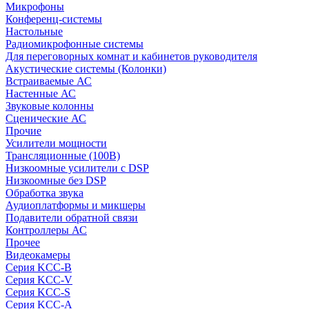
Микрофоны
Конференц-системы
Настольные
Радиомикрофонные системы
Для переговорных комнат и кабинетов руководителя
Акустические системы (Колонки)
Встраиваемые АС
Настенные АС
Звуковые колонны
Сценические АС
Прочие
Усилители мощности
Трансляционные (100В)
Низкоомные усилители с DSP
Низкоомные без DSP
Обработка звука
Аудиоплатформы и микшеры
Подавители обратной связи
Контроллеры АС
Прочее
Видеокамеры
Серия KCC-B
Серия KCC-V
Серия KCC-S
Серия KCC-A