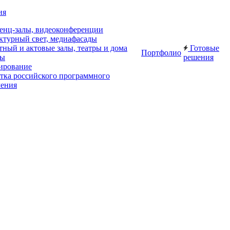
ия
енц-залы, видеоконференции
ктурный свет, медиафасады
ный и актовые залы, театры и дома
Готовые
Портфолио
ры
решения
ирование
отка российского программного
чения