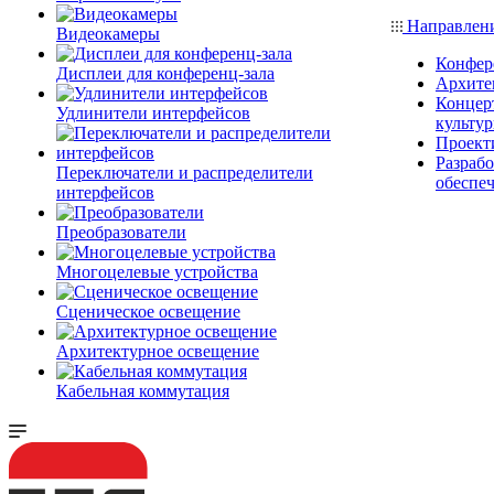
Направлен
Видеокамеры
Конфер
Дисплеи для конференц-зала
Архите
Концерт
Удлинители интерфейсов
культу
Проект
Разраб
Переключатели и распределители
обеспе
интерфейсов
Преобразователи
Многоцелевые устройства
Сценическое освещение
Архитектурное освещение
Кабельная коммутация