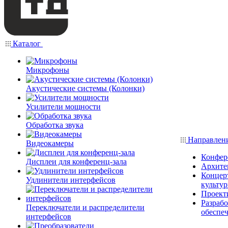
Каталог
Микрофоны
Акустические системы (Колонки)
Усилители мощности
Обработка звука
Направлен
Видеокамеры
Конфер
Дисплеи для конференц-зала
Архите
Концерт
Удлинители интерфейсов
культу
Проект
Разраб
Переключатели и распределители
обеспе
интерфейсов