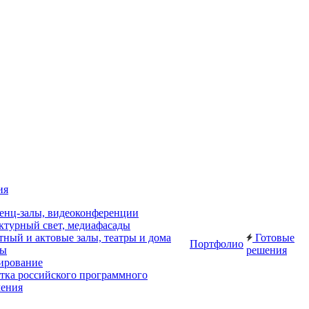
ия
енц-залы, видеоконференции
ктурный свет, медиафасады
ный и актовые залы, театры и дома
Готовые
Портфолио
ры
решения
ирование
отка российского программного
чения