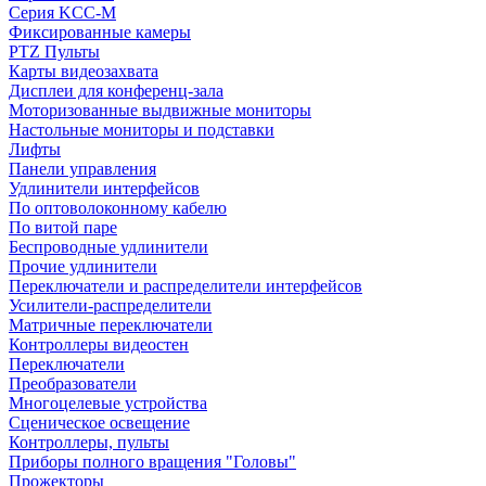
Серия KCC-M
Фиксированные камеры
PTZ Пульты
Карты видеозахвата
Дисплеи для конференц-зала
Моторизованные выдвижные мониторы
Настольные мониторы и подставки
Лифты
Панели управления
Удлинители интерфейсов
По оптоволоконному кабелю
По витой паре
Беспроводные удлинители
Прочие удлинители
Переключатели и распределители интерфейсов
Усилители-распределители
Матричные переключатели
Контроллеры видеостен
Переключатели
Преобразователи
Многоцелевые устройства
Сценическое освещение
Контроллеры, пульты
Приборы полного вращения "Головы"
Прожекторы