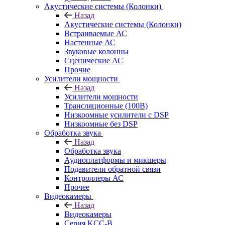
Акустические системы (Колонки)
Назад
Акустические системы (Колонки)
Встраиваемые АС
Настенные АС
Звуковые колонны
Сценические АС
Прочие
Усилители мощности
Назад
Усилители мощности
Трансляционные (100В)
Низкоомные усилители с DSP
Низкоомные без DSP
Обработка звука
Назад
Обработка звука
Аудиоплатформы и микшеры
Подавители обратной связи
Контроллеры АС
Прочее
Видеокамеры
Назад
Видеокамеры
Серия KCC-B