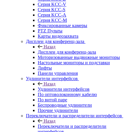
Серия KCC-V
Серия KCC-S
Серия KCC-A
Серия KCC-M
Фиксированные камеры
PTZ Пульты
Карты видеозахвата
Дисплеи для конференц-зала
Назад
Дисплеи для конференц-зала
Моторизованные выдвижные мониторы
Настольные мониторы и подставки
Лифты
Панели управления
Удлинители интерфейсов
Назад
Удлинители интерфейсов
По оптоволоконному кабелю
По витой паре
Беспроводные удлинители
Прочие удлинители
Переключатели и распределители интерфейсов
Назад
Переключатели и распределители
интерфейсов