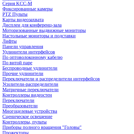
Серия KCC-M
Фиксированные камеры
PTZ Пульты
Карты видеозахвата
Дисплеи для конференц-зала
Моторизованные выдвижные мониторы
Настольные мониторы и подставки
Лифты
Панели управления
Удлинители интерфейсов
По оптоволоконному кабелю
По витой паре
Беспроводные удлинители
Прочие удлинители
Переключатели и распределители интерфейсов
Усилители-распределители
Матричные переключатели
Контроллеры видеостен
Переключатели
Преобразователи
Многоцелевые устройства
Сценическое освещение
Контроллеры, пульты
Приборы полного вращения "Головы"
Прожекторы