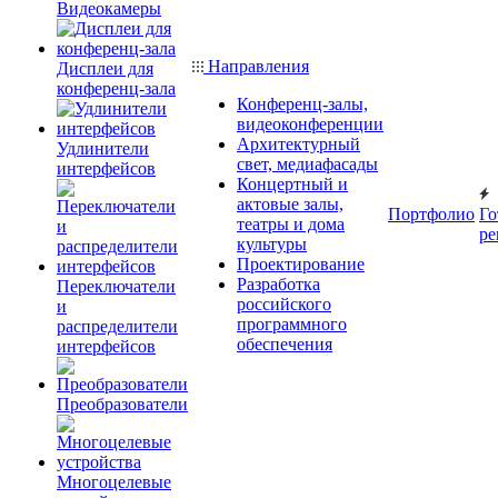
Видеокамеры
Направления
Дисплеи для
конференц-зала
Конференц-залы,
видеоконференции
Архитектурный
Удлинители
свет, медиафасады
интерфейсов
Концертный и
актовые залы,
Портфолио
Го
театры и дома
ре
культуры
Проектирование
Разработка
Переключатели
российского
и
программного
распределители
обеспечения
интерфейсов
Преобразователи
Многоцелевые