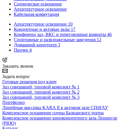
Сценическое освещение
Архитектурное освещение
Кабельная коммутация
Архитектурное освещение
10
Концертные и актовые залы
17
Конференц зал, ВКС и переговорные комнаты
46
Спортивные и развлеакельные заведения
12
Домашний кинотеатр
3
Прочее
4
Заказать звонок
Задать вопрос
Готовые решения под ключ
Зал совещаний, типовой комплект № 1
Зал совещаний. типовой комплект № 2
Зал совещаний, типовой комплект № 3
Портфолио
Линейные массивы KARA II в актовом зале СПбГАУ
Комплексное оснащение сцены Балкарского театра
Комплексное оснащение киноконцертного зала Ленингор
(РЮО)
Каталог