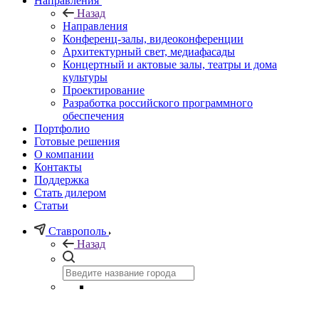
Направления
Назад
Направления
Конференц-залы, видеоконференции
Архитектурный свет, медиафасады
Концертный и актовые залы, театры и дома
культуры
Проектирование
Разработка российского программного
обеспечения
Портфолио
Готовые решения
О компании
Контакты
Поддержка
Стать дилером
Статьи
Ставрополь
Назад