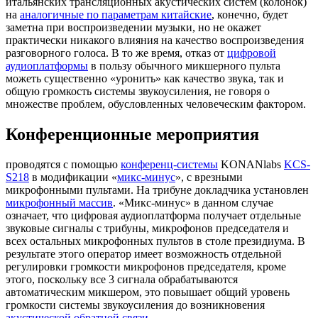
итальянских трансляционных акустических систем (колонок)
на
аналогичные по параметрам китайские
, конечно, будет
заметна при воспроизведении музыки, но не окажет
практически никакого влияния на качество воспроизведения
разговорного голоса. В то же время, отказ от
цифровой
аудиоплатформы
в пользу обычного микшерного пульта
можеть существенно «уронить» как качество звука, так и
общую громкость системы звукоусиления, не говоря о
множестве проблем, обусловленных человеческим фактором.
Конференционные мероприятия
проводятся с помощью
конференц-системы
KONANlabs
KCS-
S218
в модификации «
микс-минус
», с врезными
микрофонными пультами. На трибуне докладчика установлен
микрофонный массив
. «Микс-минус» в данном случае
означает, что цифровая аудиоплатформа получает отдельные
звуковые сигналы с трибуны, микрофонов председателя и
всех остальных микрофонных пультов в столе президиума. В
результате этого оператор имеет возможность отдельной
регулировки громкости микрофонов председателя, кроме
этого, поскольку все 3 сигнала обрабатываются
автоматическим микшером, это повышает общий уровень
громкости системы звукоусиления до возникновения
акустической обратной связи
.