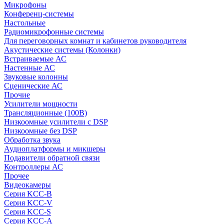
Микрофоны
Конференц-системы
Настольные
Радиомикрофонные системы
Для переговорных комнат и кабинетов руководителя
Акустические системы (Колонки)
Встраиваемые АС
Настенные АС
Звуковые колонны
Сценические АС
Прочие
Усилители мощности
Трансляционные (100В)
Низкоомные усилители с DSP
Низкоомные без DSP
Обработка звука
Аудиоплатформы и микшеры
Подавители обратной связи
Контроллеры АС
Прочее
Видеокамеры
Серия KCC-B
Серия KCC-V
Серия KCC-S
Серия KCC-A