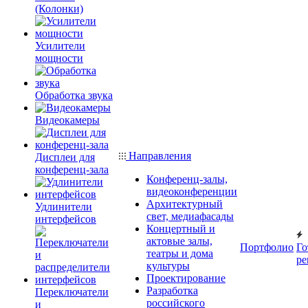
(Колонки)
Усилители
мощности
Обработка звука
Видеокамеры
Направления
Дисплеи для
конференц-зала
Конференц-залы,
видеоконференции
Архитектурный
Удлинители
свет, медиафасады
интерфейсов
Концертный и
актовые залы,
Портфолио
Го
театры и дома
ре
культуры
Проектирование
Разработка
Переключатели
российского
и