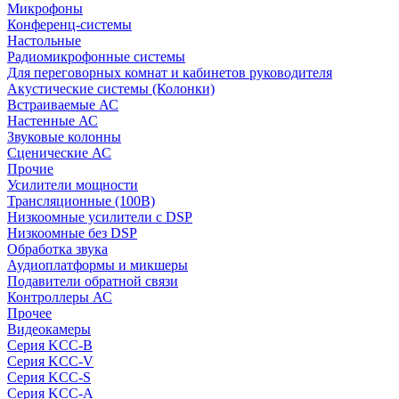
Микрофоны
Конференц-системы
Настольные
Радиомикрофонные системы
Для переговорных комнат и кабинетов руководителя
Акустические системы (Колонки)
Встраиваемые АС
Настенные АС
Звуковые колонны
Сценические АС
Прочие
Усилители мощности
Трансляционные (100В)
Низкоомные усилители с DSP
Низкоомные без DSP
Обработка звука
Аудиоплатформы и микшеры
Подавители обратной связи
Контроллеры АС
Прочее
Видеокамеры
Серия KCC-B
Серия KCC-V
Серия KCC-S
Серия KCC-A