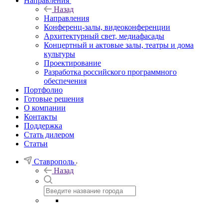
Направления
Назад
Направления
Конференц-залы, видеоконференции
Архитектурный свет, медиафасады
Концертный и актовые залы, театры и дома
культуры
Проектирование
Разработка российского программного
обеспечения
Портфолио
Готовые решения
О компании
Контакты
Поддержка
Стать дилером
Статьи
Ставрополь
Назад