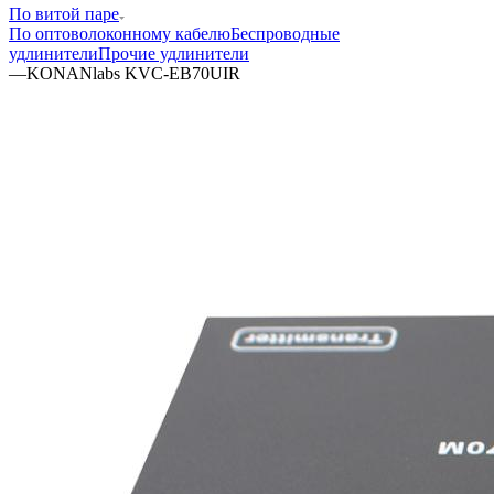
По витой паре
По оптоволоконному кабелю
Беспроводные
удлинители
Прочие удлинители
—
KONANlabs KVC-EB70UIR