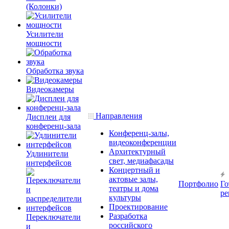
(Колонки)
Усилители
мощности
Обработка звука
Видеокамеры
Направления
Дисплеи для
конференц-зала
Конференц-залы,
видеоконференции
Архитектурный
Удлинители
свет, медиафасады
интерфейсов
Концертный и
актовые залы,
Портфолио
Го
театры и дома
ре
культуры
Проектирование
Разработка
Переключатели
российского
и