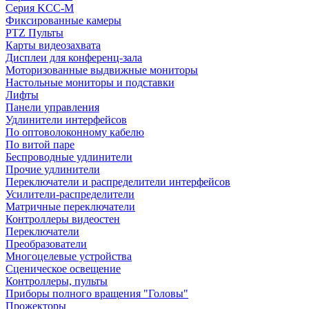
Серия KCC-M
Фиксированные камеры
PTZ Пульты
Карты видеозахвата
Дисплеи для конференц-зала
Моторизованные выдвижные мониторы
Настольные мониторы и подставки
Лифты
Панели управления
Удлинители интерфейсов
По оптоволоконному кабелю
По витой паре
Беспроводные удлинители
Прочие удлинители
Переключатели и распределители интерфейсов
Усилители-распределители
Матричные переключатели
Контроллеры видеостен
Переключатели
Преобразователи
Многоцелевые устройства
Сценическое освещение
Контроллеры, пульты
Приборы полного вращения "Головы"
Прожекторы