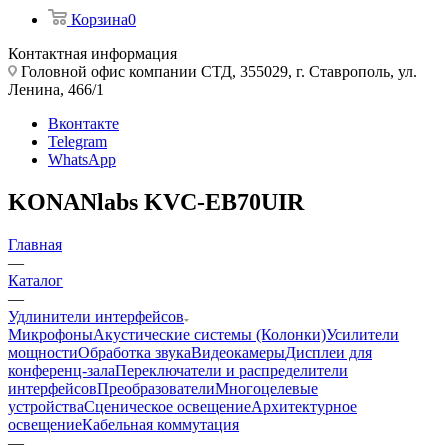
Корзина
0
Контактная информация
Головной офис компании СТД, 355029, г. Ставрополь, ул.
Ленина, 466/1
Вконтакте
Telegram
WhatsApp
KONANlabs KVC-EB70UIR
Главная
—
Каталог
—
Удлинители интерфейсов
Микрофоны
Акустические системы (Колонки)
Усилители
мощности
Обработка звука
Видеокамеры
Дисплеи для
конференц-зала
Переключатели и распределители
интерфейсов
Преобразователи
Многоцелевые
устройства
Сценическое освещение
Архитектурное
освещение
Кабельная коммутация
—