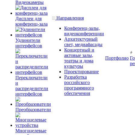
Видеокамеры
Направления
Дисплеи для
конференц-зала
Конференц-залы,
видеоконференции
Архитектурный
Удлинители
свет, медиафасады
интерфейсов
Концертный и
актовые залы,
Портфолио
Го
театры и дома
ре
культуры
Проектирование
Разработка
Переключатели
российского
и
программного
распределители
обеспечения
интерфейсов
Преобразователи
Многоцелевые