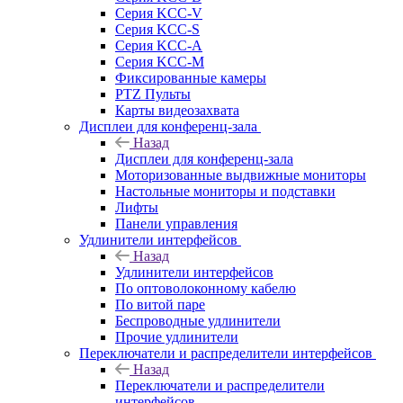
Серия KCC-V
Серия KCC-S
Серия KCC-A
Серия KCC-M
Фиксированные камеры
PTZ Пульты
Карты видеозахвата
Дисплеи для конференц-зала
Назад
Дисплеи для конференц-зала
Моторизованные выдвижные мониторы
Настольные мониторы и подставки
Лифты
Панели управления
Удлинители интерфейсов
Назад
Удлинители интерфейсов
По оптоволоконному кабелю
По витой паре
Беспроводные удлинители
Прочие удлинители
Переключатели и распределители интерфейсов
Назад
Переключатели и распределители
интерфейсов