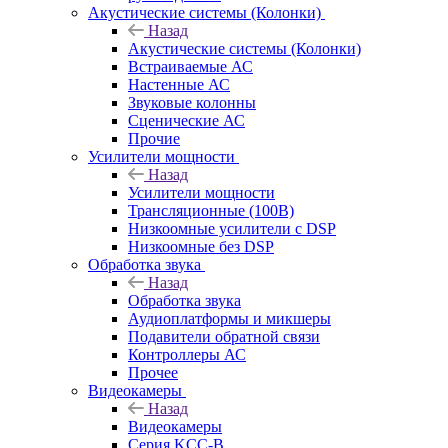
Акустические системы (Колонки)
Назад
Акустические системы (Колонки)
Встраиваемые АС
Настенные АС
Звуковые колонны
Сценические АС
Прочие
Усилители мощности
Назад
Усилители мощности
Трансляционные (100В)
Низкоомные усилители с DSP
Низкоомные без DSP
Обработка звука
Назад
Обработка звука
Аудиоплатформы и микшеры
Подавители обратной связи
Контроллеры АС
Прочее
Видеокамеры
Назад
Видеокамеры
Серия KCC-B