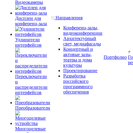
Видеокамеры
Направления
Дисплеи для
конференц-зала
Конференц-залы,
видеоконференции
Архитектурный
Удлинители
свет, медиафасады
интерфейсов
Концертный и
актовые залы,
Портфолио
Го
театры и дома
ре
культуры
Проектирование
Разработка
Переключатели
российского
и
программного
распределители
обеспечения
интерфейсов
Преобразователи
Многоцелевые