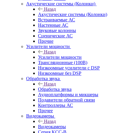
Акустические системы (Колонки)
Назад
Акустические системы (Колонки)
Встраиваемые АС
Настенные АС
Звуковые колонны
Сценические АС
Прочие
Усилители мощности
Назад
Усилители мощности
Трансляционные (100В)
Низкоомные усилители с DSP
Низкоомные без DSP
Обработка звука
Назад
Обработка звука
Аудиоплатформы и микшеры
Подавители обратной связи
Контроллеры АС
Прочее
Видеокамеры
Назад
Видеокамеры
Серия KCC-B