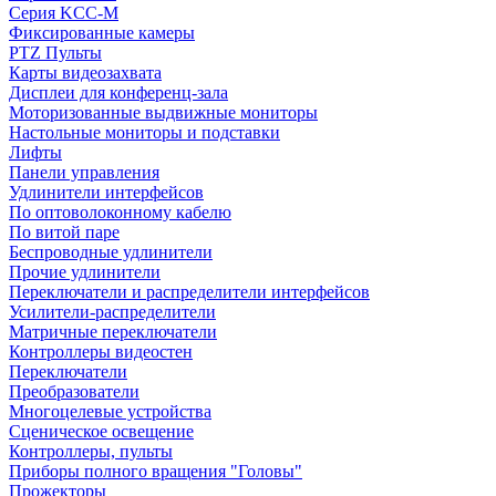
Серия KCC-M
Фиксированные камеры
PTZ Пульты
Карты видеозахвата
Дисплеи для конференц-зала
Моторизованные выдвижные мониторы
Настольные мониторы и подставки
Лифты
Панели управления
Удлинители интерфейсов
По оптоволоконному кабелю
По витой паре
Беспроводные удлинители
Прочие удлинители
Переключатели и распределители интерфейсов
Усилители-распределители
Матричные переключатели
Контроллеры видеостен
Переключатели
Преобразователи
Многоцелевые устройства
Сценическое освещение
Контроллеры, пульты
Приборы полного вращения "Головы"
Прожекторы