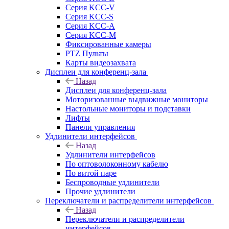
Серия KCC-V
Серия KCC-S
Серия KCC-A
Серия KCC-M
Фиксированные камеры
PTZ Пульты
Карты видеозахвата
Дисплеи для конференц-зала
Назад
Дисплеи для конференц-зала
Моторизованные выдвижные мониторы
Настольные мониторы и подставки
Лифты
Панели управления
Удлинители интерфейсов
Назад
Удлинители интерфейсов
По оптоволоконному кабелю
По витой паре
Беспроводные удлинители
Прочие удлинители
Переключатели и распределители интерфейсов
Назад
Переключатели и распределители
интерфейсов