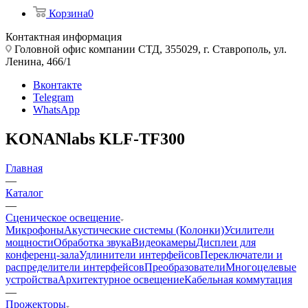
Корзина
0
Контактная информация
Головной офис компании СТД, 355029, г. Ставрополь, ул.
Ленина, 466/1
Вконтакте
Telegram
WhatsApp
KONANlabs KLF-TF300
Главная
—
Каталог
—
Сценическое освещение
Микрофоны
Акустические системы (Колонки)
Усилители
мощности
Обработка звука
Видеокамеры
Дисплеи для
конференц-зала
Удлинители интерфейсов
Переключатели и
распределители интерфейсов
Преобразователи
Многоцелевые
устройства
Архитектурное освещение
Кабельная коммутация
—
Прожекторы