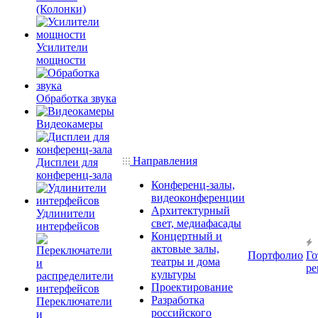
(Колонки)
Усилители
мощности
Обработка звука
Видеокамеры
Направления
Дисплеи для
конференц-зала
Конференц-залы,
видеоконференции
Архитектурный
Удлинители
свет, медиафасады
интерфейсов
Концертный и
актовые залы,
Портфолио
Го
театры и дома
ре
культуры
Проектирование
Разработка
Переключатели
российского
и