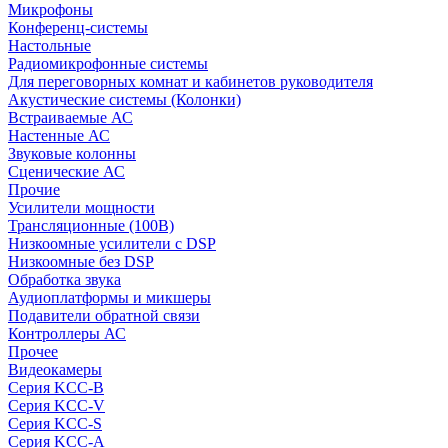
Микрофоны
Конференц-системы
Настольные
Радиомикрофонные системы
Для переговорных комнат и кабинетов руководителя
Акустические системы (Колонки)
Встраиваемые АС
Настенные АС
Звуковые колонны
Сценические АС
Прочие
Усилители мощности
Трансляционные (100В)
Низкоомные усилители с DSP
Низкоомные без DSP
Обработка звука
Аудиоплатформы и микшеры
Подавители обратной связи
Контроллеры АС
Прочее
Видеокамеры
Серия KCC-B
Серия KCC-V
Серия KCC-S
Серия KCC-A