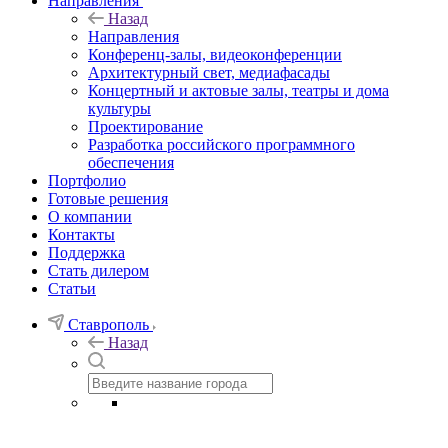
Направления
Назад
Направления
Конференц-залы, видеоконференции
Архитектурный свет, медиафасады
Концертный и актовые залы, театры и дома
культуры
Проектирование
Разработка российского программного
обеспечения
Портфолио
Готовые решения
О компании
Контакты
Поддержка
Стать дилером
Статьи
Ставрополь
Назад