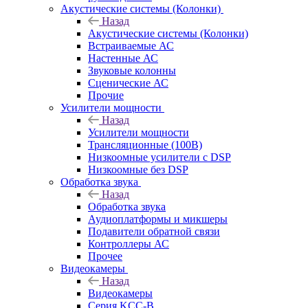
Акустические системы (Колонки)
Назад
Акустические системы (Колонки)
Встраиваемые АС
Настенные АС
Звуковые колонны
Сценические АС
Прочие
Усилители мощности
Назад
Усилители мощности
Трансляционные (100В)
Низкоомные усилители с DSP
Низкоомные без DSP
Обработка звука
Назад
Обработка звука
Аудиоплатформы и микшеры
Подавители обратной связи
Контроллеры АС
Прочее
Видеокамеры
Назад
Видеокамеры
Серия KCC-B