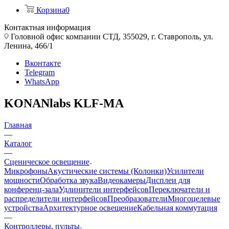
Корзина
0
Контактная информация
Головной офис компании СТД, 355029, г. Ставрополь, ул.
Ленина, 466/1
Вконтакте
Telegram
WhatsApp
KONANlabs KLF-MA
Главная
—
Каталог
—
Сценическое освещение
Микрофоны
Акустические системы (Колонки)
Усилители
мощности
Обработка звука
Видеокамеры
Дисплеи для
конференц-зала
Удлинители интерфейсов
Переключатели и
распределители интерфейсов
Преобразователи
Многоцелевые
устройства
Архитектурное освещение
Кабельная коммутация
—
Контроллеры, пульты