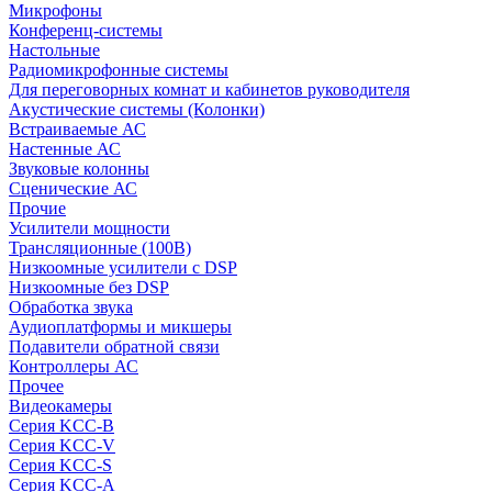
Микрофоны
Конференц-системы
Настольные
Радиомикрофонные системы
Для переговорных комнат и кабинетов руководителя
Акустические системы (Колонки)
Встраиваемые АС
Настенные АС
Звуковые колонны
Сценические АС
Прочие
Усилители мощности
Трансляционные (100В)
Низкоомные усилители с DSP
Низкоомные без DSP
Обработка звука
Аудиоплатформы и микшеры
Подавители обратной связи
Контроллеры АС
Прочее
Видеокамеры
Серия KCC-B
Серия KCC-V
Серия KCC-S
Серия KCC-A