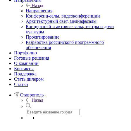
Направления
Назад
Направления
Конференц-залы, видеоконференции
Архитектурный свет, медиафасады
Концертный и актовые залы, театры и дома
культуры
Проектирование
Разработка российского программного
обеспечения
Портфолио
Готовые решения
О компании
Контакты
Поддержка
Стать дилером
Статьи
Ставрополь
Назад