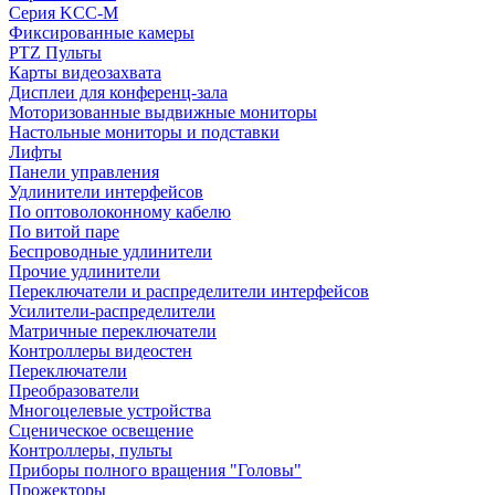
Серия KCC-M
Фиксированные камеры
PTZ Пульты
Карты видеозахвата
Дисплеи для конференц-зала
Моторизованные выдвижные мониторы
Настольные мониторы и подставки
Лифты
Панели управления
Удлинители интерфейсов
По оптоволоконному кабелю
По витой паре
Беспроводные удлинители
Прочие удлинители
Переключатели и распределители интерфейсов
Усилители-распределители
Матричные переключатели
Контроллеры видеостен
Переключатели
Преобразователи
Многоцелевые устройства
Сценическое освещение
Контроллеры, пульты
Приборы полного вращения "Головы"
Прожекторы