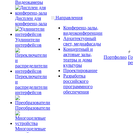
Видеокамеры
Направления
Дисплеи для
конференц-зала
Конференц-залы,
видеоконференции
Архитектурный
Удлинители
свет, медиафасады
интерфейсов
Концертный и
актовые залы,
Портфолио
Го
театры и дома
ре
культуры
Проектирование
Разработка
Переключатели
российского
и
программного
распределители
обеспечения
интерфейсов
Преобразователи
Многоцелевые