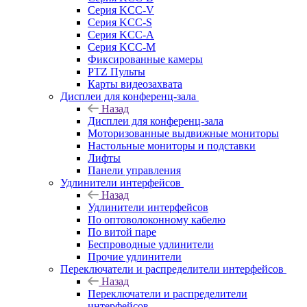
Серия KCC-V
Серия KCC-S
Серия KCC-A
Серия KCC-M
Фиксированные камеры
PTZ Пульты
Карты видеозахвата
Дисплеи для конференц-зала
Назад
Дисплеи для конференц-зала
Моторизованные выдвижные мониторы
Настольные мониторы и подставки
Лифты
Панели управления
Удлинители интерфейсов
Назад
Удлинители интерфейсов
По оптоволоконному кабелю
По витой паре
Беспроводные удлинители
Прочие удлинители
Переключатели и распределители интерфейсов
Назад
Переключатели и распределители
интерфейсов