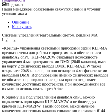
Подробности
Под заказ
Наши менеджеры обязательно свяжутся с вами и уточнят
условия заказа
Описание
Как купить
Системы управления театральным светом, реплика MA
Lighting
«Крылья» управления световыми приборами серии
KLF-MA
предназначены для работы с программным обеспечением
grandMA2 onPC. KLF-MA2CW
открывает возможность
управления 4-мя пространствами
DMX (2048
каналов), имея
на борту 2 физических выхода
DMX. KLF-MA2FW
также
открывает 2048 каналов, но оно оснащено 4-мя физическими
выходами
DMX.
Использование именно физических выходов
не обязательно, подключение крыла просто открывает
количество доступных пространств, при необходимости все
их можно использовать через
Artnet.
К
одному ПК под управлением
grandMA onPC
можно
подключить одно крыло
KLF-MA2CW
и не более двух
крыльев
KLF-MA2FW.
Таким образом, максимальное
количество доступных каналов управления составляет 6144