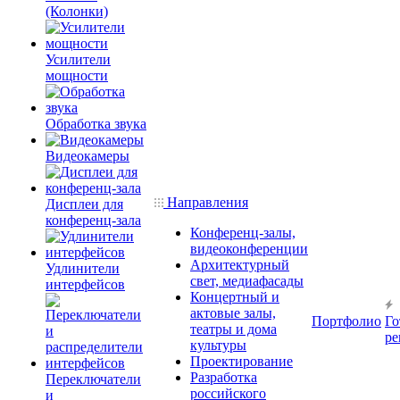
(Колонки)
Усилители
мощности
Обработка звука
Видеокамеры
Направления
Дисплеи для
конференц-зала
Конференц-залы,
видеоконференции
Архитектурный
Удлинители
свет, медиафасады
интерфейсов
Концертный и
актовые залы,
Портфолио
Го
театры и дома
ре
культуры
Проектирование
Разработка
Переключатели
российского
и