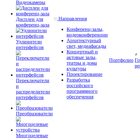
Видеокамеры
Направления
Дисплеи для
конференц-зала
Конференц-залы,
видеоконференции
Архитектурный
Удлинители
свет, медиафасады
интерфейсов
Концертный и
актовые залы,
Портфолио
Го
театры и дома
ре
культуры
Проектирование
Разработка
Переключатели
российского
и
программного
распределители
обеспечения
интерфейсов
Преобразователи
Многоцелевые