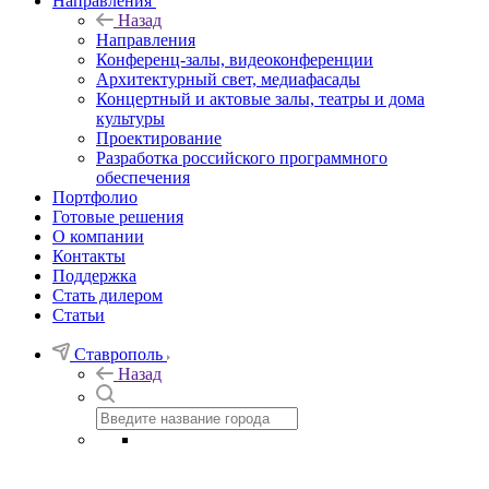
Направления
Назад
Направления
Конференц-залы, видеоконференции
Архитектурный свет, медиафасады
Концертный и актовые залы, театры и дома
культуры
Проектирование
Разработка российского программного
обеспечения
Портфолио
Готовые решения
О компании
Контакты
Поддержка
Стать дилером
Статьи
Ставрополь
Назад