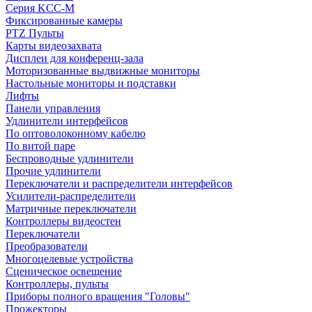
Серия KCC-M
Фиксированные камеры
PTZ Пульты
Карты видеозахвата
Дисплеи для конференц-зала
Моторизованные выдвижные мониторы
Настольные мониторы и подставки
Лифты
Панели управления
Удлинители интерфейсов
По оптоволоконному кабелю
По витой паре
Беспроводные удлинители
Прочие удлинители
Переключатели и распределители интерфейсов
Усилители-распределители
Матричные переключатели
Контроллеры видеостен
Переключатели
Преобразователи
Многоцелевые устройства
Сценическое освещение
Контроллеры, пульты
Приборы полного вращения "Головы"
Прожекторы