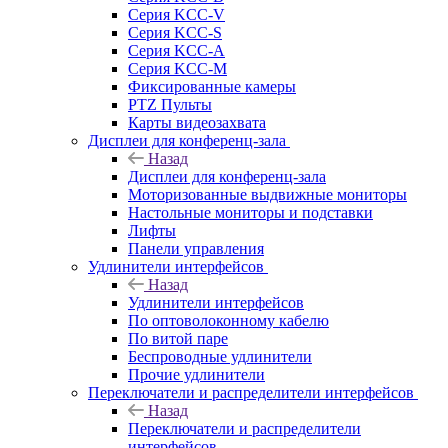
Серия KCC-V
Серия KCC-S
Серия KCC-A
Серия KCC-M
Фиксированные камеры
PTZ Пульты
Карты видеозахвата
Дисплеи для конференц-зала
Назад
Дисплеи для конференц-зала
Моторизованные выдвижные мониторы
Настольные мониторы и подставки
Лифты
Панели управления
Удлинители интерфейсов
Назад
Удлинители интерфейсов
По оптоволоконному кабелю
По витой паре
Беспроводные удлинители
Прочие удлинители
Переключатели и распределители интерфейсов
Назад
Переключатели и распределители
интерфейсов