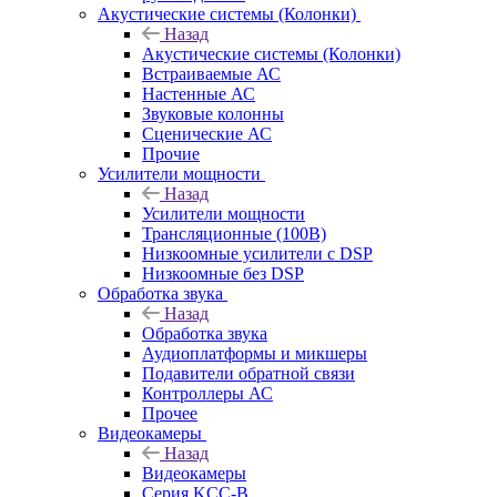
Акустические системы (Колонки)
Назад
Акустические системы (Колонки)
Встраиваемые АС
Настенные АС
Звуковые колонны
Сценические АС
Прочие
Усилители мощности
Назад
Усилители мощности
Трансляционные (100В)
Низкоомные усилители с DSP
Низкоомные без DSP
Обработка звука
Назад
Обработка звука
Аудиоплатформы и микшеры
Подавители обратной связи
Контроллеры АС
Прочее
Видеокамеры
Назад
Видеокамеры
Серия KCC-B