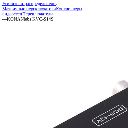
Усилители-распределители
Матричные переключатели
Контроллеры
видеостен
Переключатели
—
KONANlabs KVC-S14S