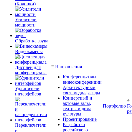
(Колонки)
Усилители
мощности
Обработка звука
Видеокамеры
Направления
Дисплеи для
конференц-зала
Конференц-залы,
видеоконференции
Архитектурный
Удлинители
свет, медиафасады
интерфейсов
Концертный и
актовые залы,
Портфолио
Го
театры и дома
ре
культуры
Проектирование
Разработка
Переключатели
российского
и