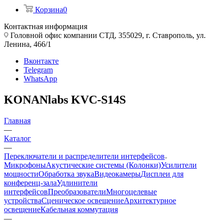
Корзина
0
Контактная информация
Головной офис компании СТД, 355029, г. Ставрополь, ул.
Ленина, 466/1
Вконтакте
Telegram
WhatsApp
KONANlabs KVC-S14S
Главная
—
Каталог
—
Переключатели и распределители интерфейсов
Микрофоны
Акустические системы (Колонки)
Усилители
мощности
Обработка звука
Видеокамеры
Дисплеи для
конференц-зала
Удлинители
интерфейсов
Преобразователи
Многоцелевые
устройства
Сценическое освещение
Архитектурное
освещение
Кабельная коммутация
—