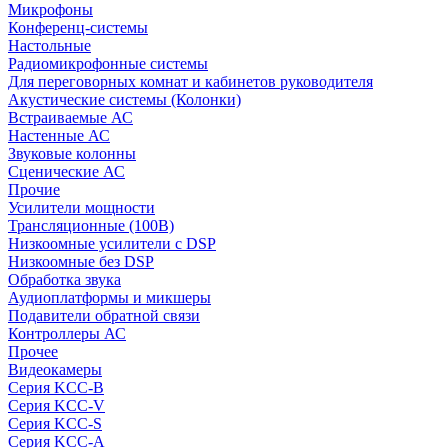
Микрофоны
Конференц-системы
Настольные
Радиомикрофонные системы
Для переговорных комнат и кабинетов руководителя
Акустические системы (Колонки)
Встраиваемые АС
Настенные АС
Звуковые колонны
Сценические АС
Прочие
Усилители мощности
Трансляционные (100В)
Низкоомные усилители с DSP
Низкоомные без DSP
Обработка звука
Аудиоплатформы и микшеры
Подавители обратной связи
Контроллеры АС
Прочее
Видеокамеры
Серия KCC-B
Серия KCC-V
Серия KCC-S
Серия KCC-A