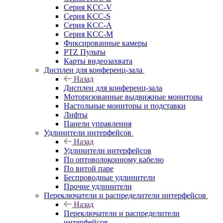
Серия KCC-V
Серия KCC-S
Серия KCC-A
Серия KCC-M
Фиксированные камеры
PTZ Пульты
Карты видеозахвата
Дисплеи для конференц-зала
Назад
Дисплеи для конференц-зала
Моторизованные выдвижные мониторы
Настольные мониторы и подставки
Лифты
Панели управления
Удлинители интерфейсов
Назад
Удлинители интерфейсов
По оптоволоконному кабелю
По витой паре
Беспроводные удлинители
Прочие удлинители
Переключатели и распределители интерфейсов
Назад
Переключатели и распределители
интерфейсов