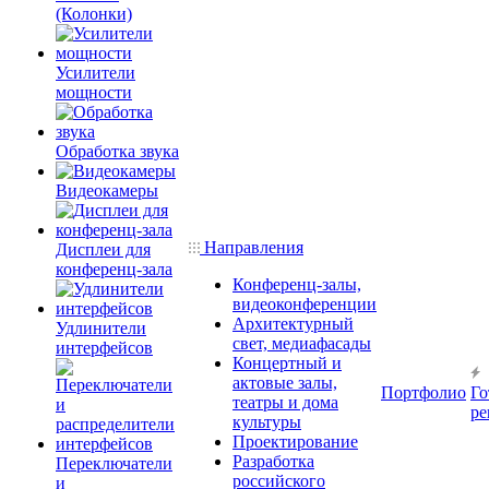
(Колонки)
Усилители
мощности
Обработка звука
Видеокамеры
Направления
Дисплеи для
конференц-зала
Конференц-залы,
видеоконференции
Архитектурный
Удлинители
свет, медиафасады
интерфейсов
Концертный и
актовые залы,
Портфолио
Го
театры и дома
ре
культуры
Проектирование
Разработка
Переключатели
российского
и