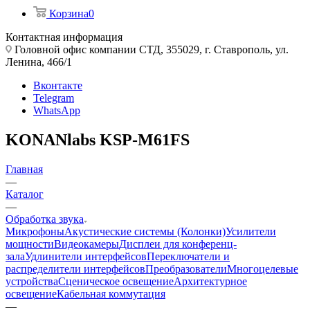
Корзина
0
Контактная информация
Головной офис компании СТД, 355029, г. Ставрополь, ул.
Ленина, 466/1
Вконтакте
Telegram
WhatsApp
KONANlabs KSP-M61FS
Главная
—
Каталог
—
Обработка звука
Микрофоны
Акустические системы (Колонки)
Усилители
мощности
Видеокамеры
Дисплеи для конференц-
зала
Удлинители интерфейсов
Переключатели и
распределители интерфейсов
Преобразователи
Многоцелевые
устройства
Сценическое освещение
Архитектурное
освещение
Кабельная коммутация
—