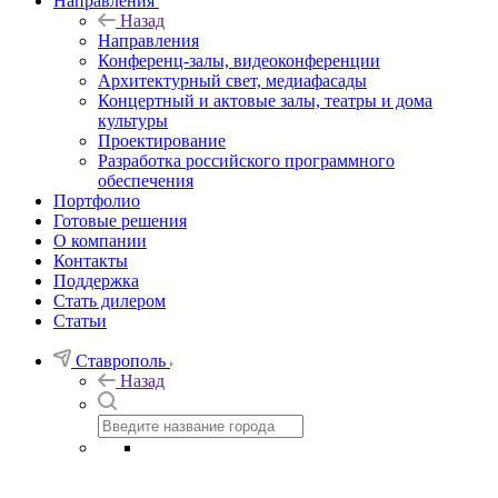
Направления
Назад
Направления
Конференц-залы, видеоконференции
Архитектурный свет, медиафасады
Концертный и актовые залы, театры и дома
культуры
Проектирование
Разработка российского программного
обеспечения
Портфолио
Готовые решения
О компании
Контакты
Поддержка
Стать дилером
Статьи
Ставрополь
Назад