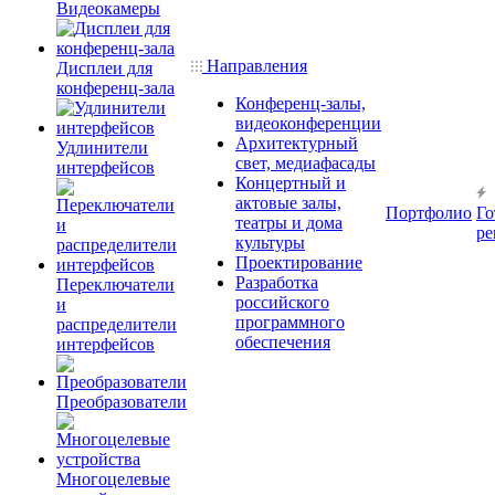
Видеокамеры
Направления
Дисплеи для
конференц-зала
Конференц-залы,
видеоконференции
Архитектурный
Удлинители
свет, медиафасады
интерфейсов
Концертный и
актовые залы,
Портфолио
Го
театры и дома
ре
культуры
Проектирование
Разработка
Переключатели
российского
и
программного
распределители
обеспечения
интерфейсов
Преобразователи
Многоцелевые