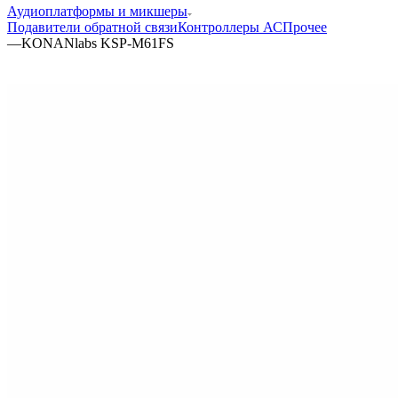
Аудиоплатформы и микшеры
Подавители обратной связи
Контроллеры АС
Прочее
—
KONANlabs KSP-M61FS