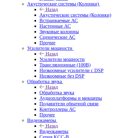
Акустические системы (Колонки)
Назад
Акустические системы (Колонки)
Встраиваемые АС
Настенные АС
Звуковые колонны
Сценические АС
Прочие
Усилители мощности
Назад
Усилители мощности
Трансляционные (100В)
Низкоомные усилители с DSP
Низкоомные без DSP
Обработка звука
Назад
Обработка звука
Аудиоплатформы и микшеры
Подавители обратной связи
Контроллеры АС
Прочее
Видеокамеры
Назад
Видеокамеры
Серия KCC-B