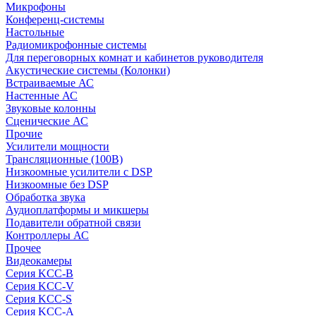
Микрофоны
Конференц-системы
Настольные
Радиомикрофонные системы
Для переговорных комнат и кабинетов руководителя
Акустические системы (Колонки)
Встраиваемые АС
Настенные АС
Звуковые колонны
Сценические АС
Прочие
Усилители мощности
Трансляционные (100В)
Низкоомные усилители с DSP
Низкоомные без DSP
Обработка звука
Аудиоплатформы и микшеры
Подавители обратной связи
Контроллеры АС
Прочее
Видеокамеры
Серия KCC-B
Серия KCC-V
Серия KCC-S
Серия KCC-A