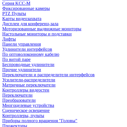
Серия KCC-M
Фиксированные камеры
PTZ Пульты
Карты видеозахвата
Дисплеи для конференц-зала
Моторизованные выдвижные мониторы
Настольные мониторы и подставки
Лифты
Панели управления
Удлинители интерфейсов
По оптоволоконному кабелю
По витой паре
Беспроводные удлинители
Прочие удлинители
Переключатели и распределители интерфейсов
Усилители-распределители
Матричные переключатели
Контроллеры видеостен
Переключатели
Преобразователи
Многоцелевые устройства
Сценическое освещение
Контроллеры, пульты
Приборы полного вращения "Головы"
Прожекторы